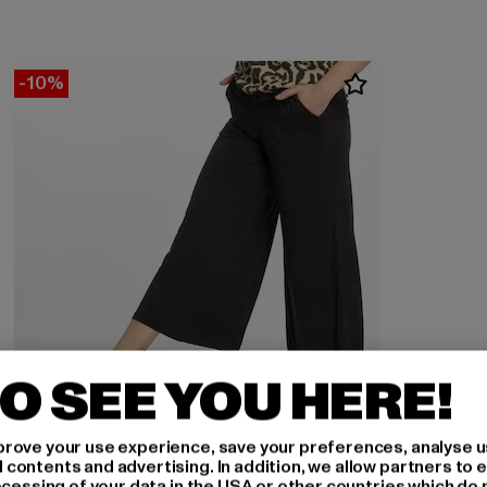
-10%
O SEE YOU HERE!
rove your use experience, save your preferences, analyse u
ontents and advertising. In addition, we allow partners to e
ocessing of your data in the USA or other countries which do 