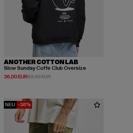
ANOTHER COTTON LAB
Slow Sunday Coffe Club Oversize
Derzeitiger Preis: 36,00 EUR
Aktionspreis: 89,99 EUR
36,00 EUR
89,99 EUR
NEU
-38%