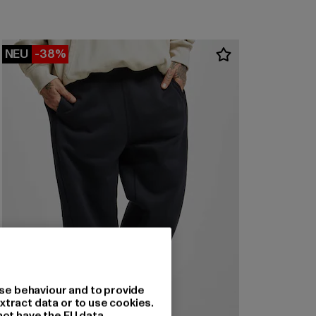
NEU
-38%
se behaviour and to provide
xtract data or to use cookies.
not have the EU data