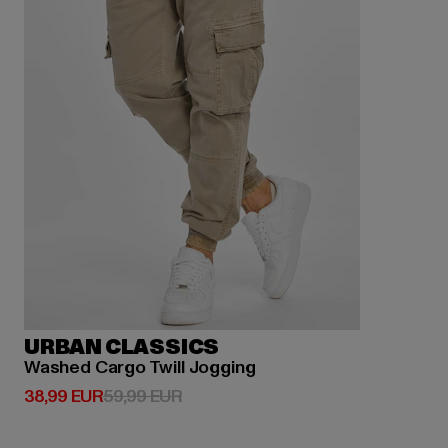
URBAN CLASSICS
Washed Cargo Twill Jogging
Derzeitiger Preis: 38,99 EUR
Aktionspreis: 59,99 EUR
38,99 EUR
59,99 EUR