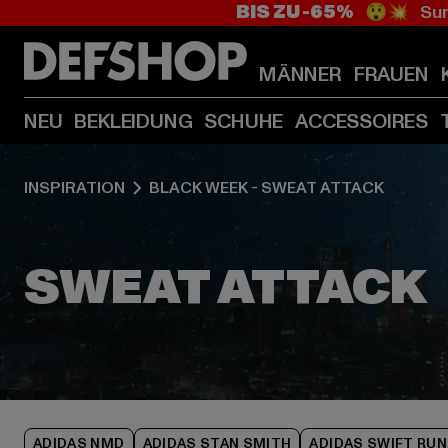
BIS ZU -65%
😲💥 Sum
MÄNNER
FRAUEN
NEU
BEKLEIDUNG
SCHUHE
ACCESSOIRES
INSPIRATION
BLACK WEEK - SWEAT ATTACK
ADIDAS NMD
ADIDAS STAN SMITH
ADIDAS SWIFT RUN