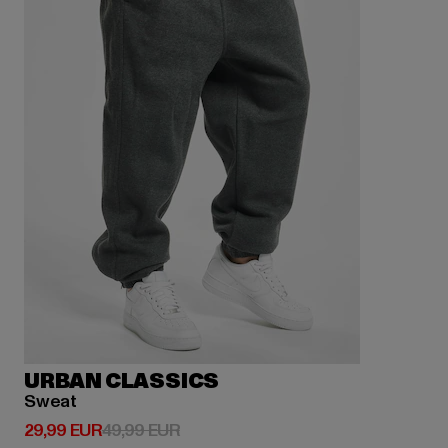
URBAN CLASSICS
Sweat
Derzeitiger Preis: 29,99 EUR
Aktionspreis: 49,99 EUR
29,99 EUR
49,99 EUR