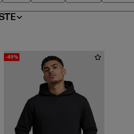
STE
-49%