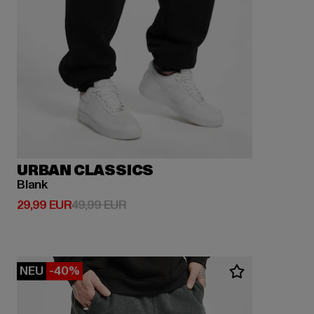
URBAN CLASSICS
Blank
Derzeitiger Preis: 29,99 EUR
Aktionspreis: 49,99 EUR
29,99 EUR
49,99 EUR
NEU
-40%