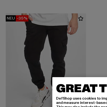
NEU
-35%
GREAT T
DefShop uses cookies to imp
and measure interest-based c
This may also include the pr