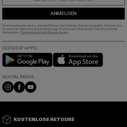
E-MAIL
ANMELDEN
Informationen dazu, wie DefShop mit Deinen Daten umgeht, findest Du
in unserer Datenschutzerklärung. Du kannst Dich jederzeit kostenfei
abmelden.
Datenschutzerklärung lesen.
Play market
App store
Instagram
Facebook
YouTube
KOSTENLOSE RETOURE