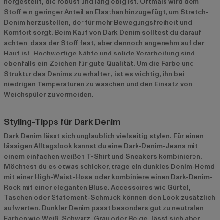
hergestellt, die robust und langlebig ist. Oftmals wird dem
Stoff ein geringer Anteil an Elasthan hinzugefügt, um Stretch-
Denim herzustellen, der für mehr Bewegungsfreiheit und
Komfort sorgt. Beim Kauf von Dark Denim solltest du darauf
achten, dass der Stoff fest, aber dennoch angenehm auf der
Haut ist. Hochwertige Nähte und solide Verarbeitung sind
ebenfalls ein Zeichen für gute Qualität. Um die Farbe und
Struktur des Denims zu erhalten, ist es wichtig, ihn bei
niedrigen Temperaturen zu waschen und den Einsatz von
Weichspüler zu vermeiden.
Styling-Tipps für Dark Denim
Dark Denim lässt sich unglaublich vielseitig stylen. Für einen
lässigen Alltagslook kannst du eine Dark-Denim-Jeans mit
einem einfachen weißen T-Shirt und Sneakers kombinieren.
Möchtest du es etwas schicker, trage ein dunkles Denim-Hemd
mit einer High-Waist-Hose oder kombiniere einen Dark-Denim-
Rock mit einer eleganten Bluse. Accessoires wie Gürtel,
Taschen oder Statement-Schmuck können den Look zusätzlich
aufwerten. Dunkler Denim passt besonders gut zu neutralen
Farben wie Weiß, Schwarz, Grau oder Beige, lässt sich aber