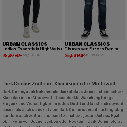
URBAN CLASSICS
URBAN CLASSICS
Ladies Essentials High Waist
Distressed Strech Denim
Derzeitiger Preis: 28,80 EUR
Aktionspreis: 59,99 EUR
Derzeitiger Preis: 25,99 EUR
Aktionspreis:
28,80 EUR
59,99 EUR
25,99 EUR
49,99 EUR
Dark Denim: Zeitloser Klassiker in der Modewelt
Dark Denim, auch bekannt als dunkelblaue Jeans, ist ein echter
Klassiker in der Modewelt. Diese dunkle Waschung bringt
Eleganz und Vielseitigkeit in jedes Outfit und lässt sich sowohl
casual als auch schick stylen. Dark Denim ist nicht nur langlebig,
sondern auch zeitlos und passt zu nahezu jedem Anlass. Egal
ob in Form von Jeans, Jacken oder Röcken – Dark Denim bleibt