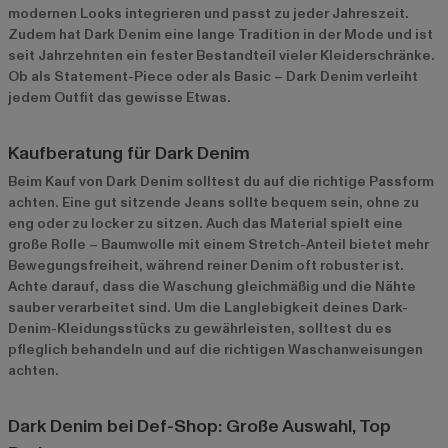
modernen Looks integrieren und passt zu jeder Jahreszeit.
Zudem hat Dark Denim eine lange Tradition in der Mode und ist
seit Jahrzehnten ein fester Bestandteil vieler Kleiderschränke.
Ob als Statement-Piece oder als Basic – Dark Denim verleiht
jedem Outfit das gewisse Etwas.
Kaufberatung für Dark Denim
Beim Kauf von Dark Denim solltest du auf die richtige Passform
achten. Eine gut sitzende Jeans sollte bequem sein, ohne zu
eng oder zu locker zu sitzen. Auch das Material spielt eine
große Rolle – Baumwolle mit einem Stretch-Anteil bietet mehr
Bewegungsfreiheit, während reiner Denim oft robuster ist.
Achte darauf, dass die Waschung gleichmäßig und die Nähte
sauber verarbeitet sind. Um die Langlebigkeit deines Dark-
Denim-Kleidungsstücks zu gewährleisten, solltest du es
pfleglich behandeln und auf die richtigen Waschanweisungen
achten.
Dark Denim bei Def-Shop: Große Auswahl, Top