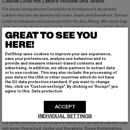
Casual Look mit Lakers-Hoodie und Jeans
Für einen entspannten Freizeitlook kombinierst du deinen
Lakers-Hoodie am besten mit einer Jeans und Sneakers. Dieser
Look ist bequem und passt perfekt für den Alltag. Mit einer Cap
und einem Rucksack bringst du zusätzlich eine sportliche Note
GREAT TO SEE YOU
in dein Outfit und zeigst deinen Teamgeist auf coole Weise.
HERE!
Sportlicher Style mit Lakers-T-Shirt und
DefShop uses cookies to improve your use experience,
Jogginghose
save your preferences, analyse use behaviour and to
provide and measure interest-based contents and
Ein sportlicher Look gelingt dir, wenn du das Lakers-T-Shirt mit
advertising. In addition, we allow partners to extract data
einer Jogginghose und Sneakers kombinierst. Dieser Style ist
or to use cookies. This may also include the processing of
your data in the USA or other countries which do not have
ideal für Freizeitaktivitäten und bringt deine Leidenschaft für
the EU data protection standard. If you want to change
dein Team perfekt zur Geltung. Besonders gut passen die
this, click on "Custom settings". By clicking on "Accept" you
sportlichen Designs von Nike und Jordan.
agree to this.
Data protection
Urban Streetstyle mit Lakers-Cap und Oversized-
ACCEPT
Jacke
INDIVIDUAL SETTINGS
Für einen urbanen Streetstyle kombinierst du deine Lakers-Cap
mit einer Oversized-Jacke und Sneakers. Diese Kombination