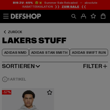
BIS ZU -65%
😲💥 Summer Sale Reloaded — absolute
Zum
Zum
Zum
RABATTESKALATION ❯❯
ZUM SALE
❮❮
Inhalt
Fußzeile
Produktraster
springen
springen
springen
ZURÜCK
LAKERS STUFF
ADIDAS NMD
ADIDAS STAN SMITH
ADIDAS SWIFT RUN
SORTIEREN
FILTER
BELIEBTESTE
1 ARTIKEL
-57%