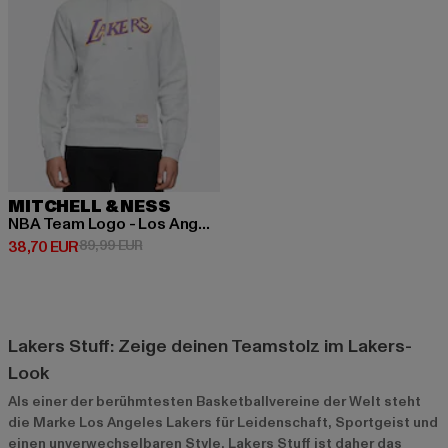
MITCHELL & NESS
NBA Team Logo - Los Angeles Lakers
Derzeitiger Preis: 38,70 EUR
Aktionspreis: 89,99 EUR
38,70 EUR
89,99 EUR
Lakers Stuff: Zeige deinen Teamstolz im Lakers-
Look
Als einer der berühmtesten Basketballvereine der Welt steht
die Marke Los Angeles Lakers für Leidenschaft, Sportgeist und
einen unverwechselbaren Style. Lakers Stuff ist daher das