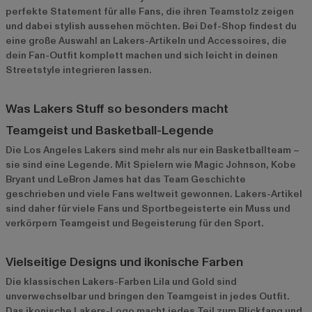
perfekte Statement für alle Fans, die ihren Teamstolz zeigen
und dabei stylish aussehen möchten. Bei Def-Shop findest du
eine große Auswahl an Lakers-Artikeln und Accessoires, die
dein Fan-Outfit komplett machen und sich leicht in deinen
Streetstyle integrieren lassen.
Was Lakers Stuff so besonders macht
Teamgeist und Basketball-Legende
Die Los Angeles Lakers sind mehr als nur ein Basketballteam –
sie sind eine Legende. Mit Spielern wie Magic Johnson, Kobe
Bryant und LeBron James hat das Team Geschichte
geschrieben und viele Fans weltweit gewonnen. Lakers-Artikel
sind daher für viele Fans und Sportbegeisterte ein Muss und
verkörpern Teamgeist und Begeisterung für den Sport.
Vielseitige Designs und ikonische Farben
Die klassischen Lakers-Farben Lila und Gold sind
unverwechselbar und bringen den Teamgeist in jedes Outfit.
Das ikonische Lakers-Logo macht jedes Teil zum Blickfang und