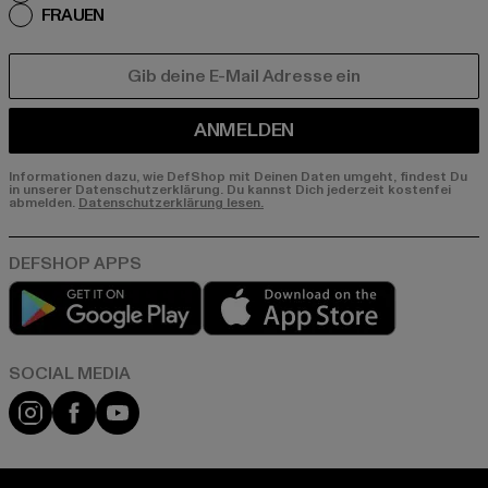
FRAUEN
E-MAIL
ANMELDEN
Informationen dazu, wie DefShop mit Deinen Daten umgeht, findest Du
in unserer Datenschutzerklärung. Du kannst Dich jederzeit kostenfei
abmelden.
Datenschutzerklärung lesen.
Play market
App store
Instagram
Facebook
YouTube