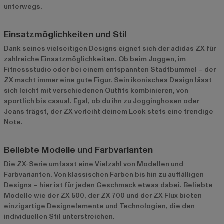
unterwegs.
Einsatzmöglichkeiten und Stil
Dank seines vielseitigen Designs eignet sich der adidas ZX für
zahlreiche Einsatzmöglichkeiten. Ob beim Joggen, im
Fitnessstudio oder bei einem entspannten Stadtbummel – der
ZX macht immer eine gute Figur. Sein ikonisches Design lässt
sich leicht mit verschiedenen Outfits kombinieren, von
sportlich bis casual. Egal, ob du ihn zu Jogginghosen oder
Jeans trägst, der ZX verleiht deinem Look stets eine trendige
Note.
Beliebte Modelle und Farbvarianten
Die ZX-Serie umfasst eine Vielzahl von Modellen und
Farbvarianten. Von klassischen Farben bis hin zu auffälligen
Designs – hier ist für jeden Geschmack etwas dabei. Beliebte
Modelle wie der
ZX 500
, der
ZX 700
und der
ZX Flux
bieten
einzigartige Designelemente und Technologien, die den
individuellen Stil unterstreichen.