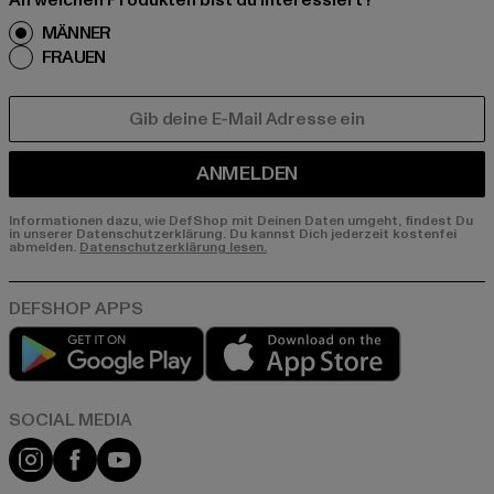
An welchen Produkten bist du interessiert?
MÄNNER
FRAUEN
E-MAIL
ANMELDEN
Informationen dazu, wie DefShop mit Deinen Daten umgeht, findest Du
in unserer Datenschutzerklärung. Du kannst Dich jederzeit kostenfei
abmelden.
Datenschutzerklärung lesen.
Play market
App store
Instagram
Facebook
YouTube