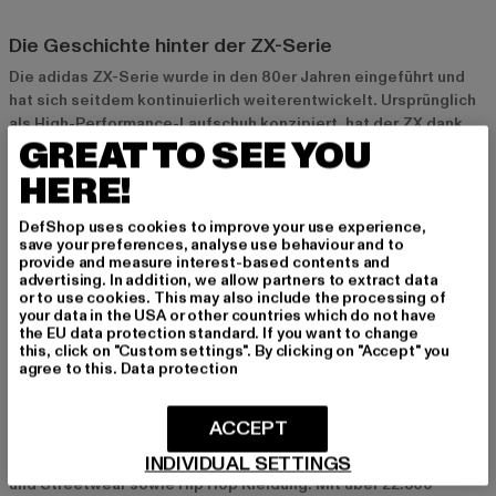
Die Geschichte hinter der ZX-Serie
Die adidas ZX-Serie wurde in den 80er Jahren eingeführt und
hat sich seitdem kontinuierlich weiterentwickelt. Ursprünglich
als High-Performance-Laufschuh konzipiert, hat der ZX dank
GREAT TO SEE YOU
seiner innovativen Technologien und seines markanten Designs
schnell an Popularität gewonnen. Heute ist die ZX-Serie ein
HERE!
Symbol für Retro-Ästhetik und moderne Performance, das in
der Sneaker-Community hoch geschätzt wird.
DefShop uses cookies to improve your use experience,
save your preferences, analyse use behaviour and to
provide and measure interest-based contents and
DefShop: Dein Ansprechpartner für adidas ZX
advertising. In addition, we allow partners to extract data
or to use cookies. This may also include the processing of
Bei
DefShop
findest du eine große Auswahl an adidas ZX
your data in the USA or other countries which do not have
Sneakern in verschiedenen Designs und Größen. Neben den
the EU data protection standard. If you want to change
this, click on "Custom settings". By clicking on "Accept" you
klassischen Modellen bieten wir auch limitierte Editionen und
agree to this.
Data protection
Sonderkollektionen an. Schau dir unser
adidas Sortiment
an
und finde den perfekten ZX für deinen Style!
ACCEPT
INDIVIDUAL SETTINGS
DefShop ist einer der größten Onlineshops Europas für Urban-
und Streetwear sowie Hip Hop Kleidung. Mit über 22.500