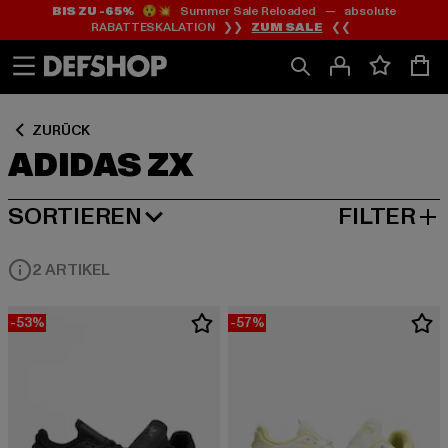
BIS ZU -65%
😲💥 Summer Sale Reloaded — absolute
Zum
Zum
Zum
RABATTESKALATION ❯❯
ZUM SALE
❮❮
Inhalt
Fußzeile
Produktraster
springen
springen
springen
ZURÜCK
ADIDAS ZX
SORTIEREN
FILTER
BELIEBTESTE
2 ARTIKEL
-53%
-57%