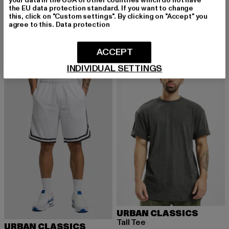
the EU data protection standard. If you want to change
URBAN CLASSICS
URBAN CLASSICS
this, click on "Custom settings". By clicking on "Accept" you
Heavy Oversized
Essentials Oversized Slit
agree to this.
Data protection
Derzeitiger Preis: 15,99 EUR
Aktionspreis: 22,99 EUR
Derzeitiger Preis: 20,99 EUR
Aktionspreis:
15,99 EUR
22,99 EUR
20,99 EUR
34,99 EUR
ACCEPT
INDIVIDUAL SETTINGS
-13%
NEU
-35%
URBAN CLASSICS
Tall Tee
URBAN CLASSICS