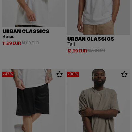
URBAN CLASSICS
Basic
URBAN CLASSICS
Derzeitiger Preis: 11,99 EUR
Aktionspreis: 14,99 EUR
11,99 EUR
14,99 EUR
Tall
Derzeitiger Preis: 12,99 EUR
Aktionspreis: 
12,99 EUR
19,99 EUR
-47%
-30%