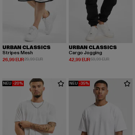
URBAN CLASSICS
URBAN CLASSICS
Stripes Mesh
Cargo Jogging
Derzeitiger Preis: 26,99 EUR
Aktionspreis: 29,99 EUR
Derzeitiger Preis: 42,99 EUR
Aktionspreis:
26,99 EUR
29,99 EUR
42,99 EUR
59,99 EUR
NEU
-20%
NEU
-35%