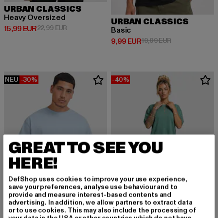
URBAN CLASSICS
Heavy Oversized
URBAN CLASSICS
Derzeitiger Preis: 15,99 EUR
Aktionspreis: 22,99 EUR
15,99 EUR
22,99 EUR
Basic
Derzeitiger Preis: 9,99 EUR
Aktionspreis: 1
9,99 EUR
19,99 EUR
NEU
-30%
-40%
GREAT TO SEE YOU
HERE!
DefShop uses cookies to improve your use experience,
save your preferences, analyse use behaviour and to
provide and measure interest-based contents and
advertising. In addition, we allow partners to extract data
or to use cookies. This may also include the processing of
your data in the USA or other countries which do not have