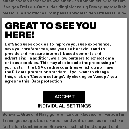
einem coolen Accessoire wie einer Cap kombiniert, wird er zum
lässigen Freizeit-Outfit, das dir gleichzeitig Bewegungsfreiheit
bietet. Die sportliche Optik passt sowohl in den Fitnessstudio-
Look als auch in den Streetstyle.
GREAT TO SEE YOU
HERE!
Modisches Statement
Der Trainingsanzug hat sich zu einem echten Modetrend
DefShop uses cookies to improve your use experience,
save your preferences, analyse use behaviour and to
entwickelt und wird inzwischen auch gerne als Streetwear
provide and measure interest-based contents and
getragen. Mit trendigen Schnitten und angesagten Designs ist
advertising. In addition, we allow partners to extract data
er ein Highlight für jedes Outfit. So kannst du den
or to use cookies. This may also include the processing of
your data in the USA or other countries which do not have
Trainingsanzug als stylisches Statement tragen und deinem
the EU data protection standard. If you want to change
Look einen sportlich-lässigen Touch verleihen.
this, click on "Custom settings". By clicking on "Accept" you
agree to this.
Data protection
Beliebte Farben und Designs bei Damen-
ACCEPT
Trainingsanzügen
INDIVIDUAL SETTINGS
Klassische Farben wie Schwarz, Grau und Navy
Schwarz, Grau und Navy gehören zu den klassischen Farben für
Trainingsanzüge. Diese Farben sind zeitlos und lassen sich zu
fast allem kombinieren. Sie wirken schlicht und elegant und