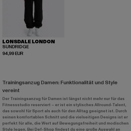
LONSDALE LONDON
SUNDRIDGE
Derzeitiger Preis: 94,99 EUR
94,99 EUR
Trainingsanzug Damen: Funktionalität und Style
vereint
Der Trainingsanzug für Damen ist längst nicht mehr nur für das
Fitnessstudio reserviert – er ist ein stylisches Allround-Talent,
das sowohl für Sport als auch für den Alltag geeignet ist. Durch
seinen komfortablen Schnitt und die vielseitigen Designs ist er
perfekt für alle, die Wert auf Bewegungsfreiheit und modischen
Style legen. Bei Def-Shop findest du eine große Auswahl an