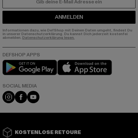
E-MAIL
ANMELDEN
Informationen dazu, wie DefShop mit Deinen Daten umgeht, findest Du
in unserer Datenschutzerklärung. Du kannst Dich jederzeit kostenfei
abmelden.
Datenschutzerklärung lesen.
Play market
App store
Instagram
Facebook
YouTube
KOSTENLOSE RETOURE