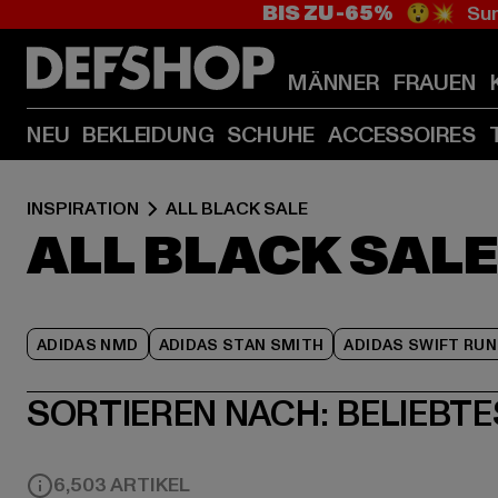
BIS ZU -65%
😲💥 Sum
MÄNNER
FRAUEN
NEU
BEKLEIDUNG
SCHUHE
ACCESSOIRES
INSPIRATION
ALL BLACK SALE
ALL BLACK SAL
ADIDAS NMD
ADIDAS STAN SMITH
ADIDAS SWIFT RUN
SORTIEREN NACH:
BELIEBTE
6,503 ARTIKEL