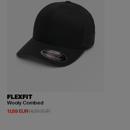
FLEXFIT
Wooly Combed
Derzeitiger Preis: 11,69 EUR
Aktionspreis: 14,99 EUR
11,69 EUR
14,99 EUR