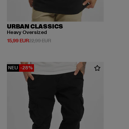
URBAN CLASSICS
Heavy Oversized
Derzeitiger Preis: 15,99 EUR
Aktionspreis: 22,99 EUR
15,99 EUR
22,99 EUR
NEU
-28%