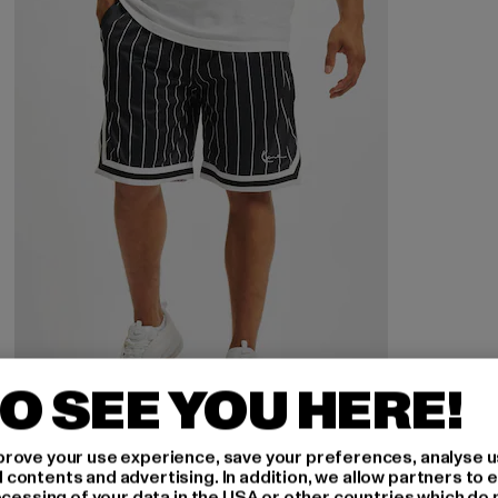
O SEE YOU HERE!
KARL KANI
rove your use experience, save your preferences, analyse u
Small Signature Pinstripe Mesh
ontents and advertising. In addition, we allow partners to e
ocessing of your data in the USA or other countries which do 