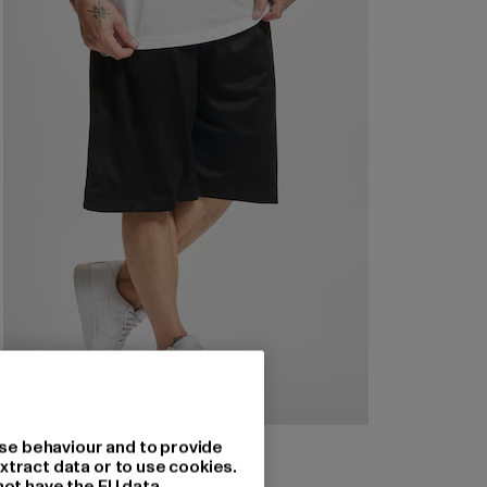
URBAN CLASSICS
se behaviour and to provide
Bball Mesh
xtract data or to use cookies.
not have the EU data