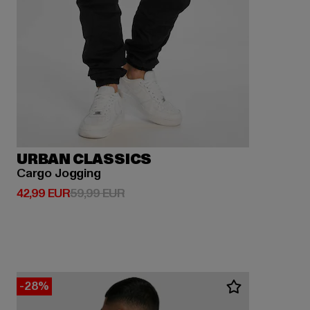
URBAN CLASSICS
Cargo Jogging
Derzeitiger Preis: 42,99 EUR
Aktionspreis: 59,99 EUR
42,99 EUR
59,99 EUR
-28%