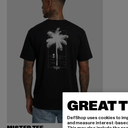
GREAT T
DefShop uses cookies to imp
and measure interest-based c
This may also include the pr