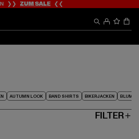
ION ❯❯
ZUM SALE
❮❮
EN
AUTUMN LOOK
BAND SHIRTS
BIKERJACKEN
BLUME
FILTER