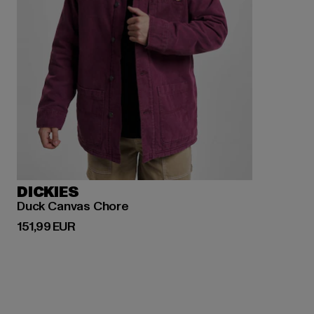
DICKIES
Duck Canvas Chore
Derzeitiger Preis: 151,99 EUR
151,99 EUR