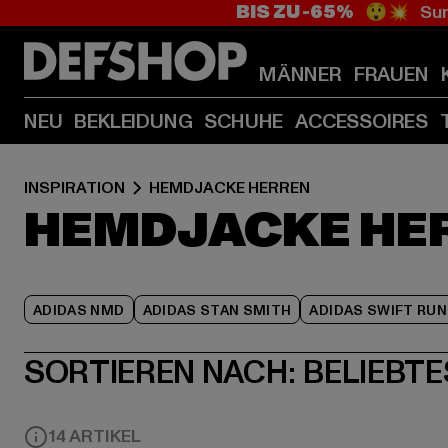
BIS ZU -65%
😲💥 Sum
MÄNNER
FRAUEN
NEU
BEKLEIDUNG
SCHUHE
ACCESSOIRES
INSPIRATION
HEMDJACKE HERREN
HEMDJACKE HE
ADIDAS NMD
ADIDAS STAN SMITH
ADIDAS SWIFT RUN
SORTIEREN NACH:
BELIEBTE
14 ARTIKEL