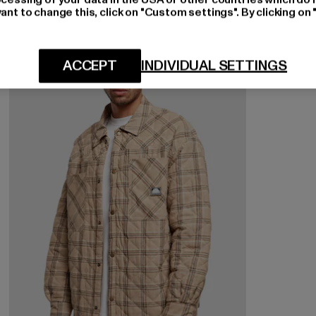
ant to change this, click on "Custom settings". By clicking on 
-22%
ACCEPT
INDIVIDUAL SETTINGS