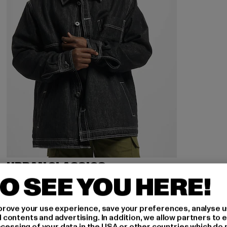
URBAN CLASSICS
Oversized Trucker Denim
O SEE YOU HERE!
Derzeitiger Preis: 36,00 EUR
Aktionspreis: 89,99 EUR
36,00 EUR
89,99 EUR
rove your use experience, save your preferences, analyse u
ontents and advertising. In addition, we allow partners to e
ocessing of your data in the USA or other countries which do 