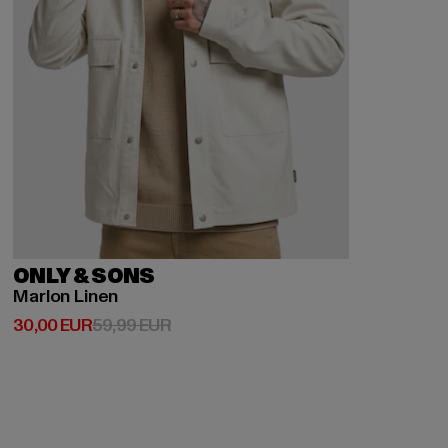
ONLY & SONS
Marlon Linen
Derzeitiger Preis: 30,00 EUR
Aktionspreis: 59,99 EUR
30,00 EUR
59,99 EUR