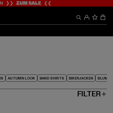
ION ❯❯
ZUM SALE
❮❮
EN
AUTUMN LOOK
BAND SHIRTS
BIKERJACKEN
BLUME
FILTER