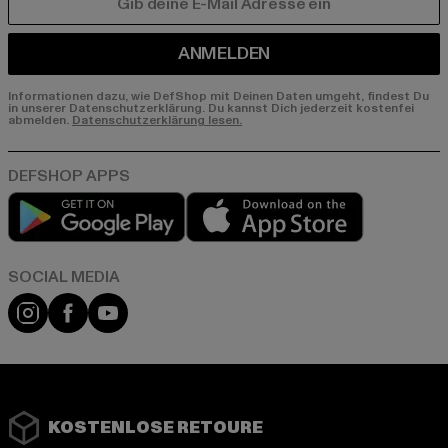
E-MAIL
ANMELDEN
Informationen dazu, wie DefShop mit Deinen Daten umgeht, findest Du
in unserer Datenschutzerklärung. Du kannst Dich jederzeit kostenfei
abmelden.
Datenschutzerklärung lesen.
Play market
App store
Instagram
Facebook
YouTube
KOSTENLOSE RETOURE