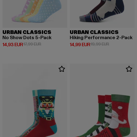
URBAN CLASSICS
URBAN CLASSICS
No Show Dots 5-Pack
Hiking Performance 2-Pack
Derzeitiger Preis: 14,93 EUR
Aktionspreis: 17,99 EUR
Derzeitiger Preis: 14,99 EUR
Aktionspreis: 
14,93 EUR
17,99 EUR
14,99 EUR
19,99 EUR