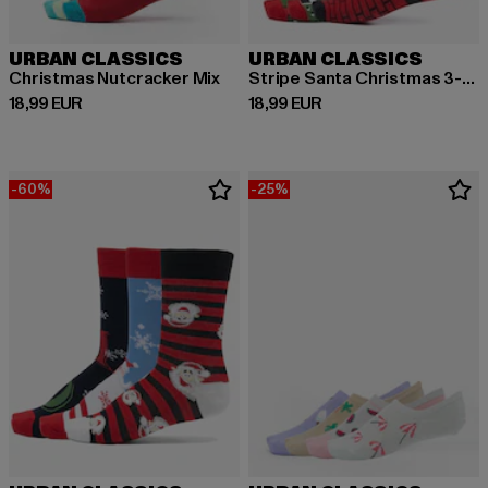
URBAN CLASSICS
URBAN CLASSICS
Christmas Nutcracker Mix
Stripe Santa Christmas 3-Pack
Derzeitiger Preis: 18,99 EUR
Derzeitiger Preis: 18,99 EUR
18,99 EUR
18,99 EUR
-60%
-25%