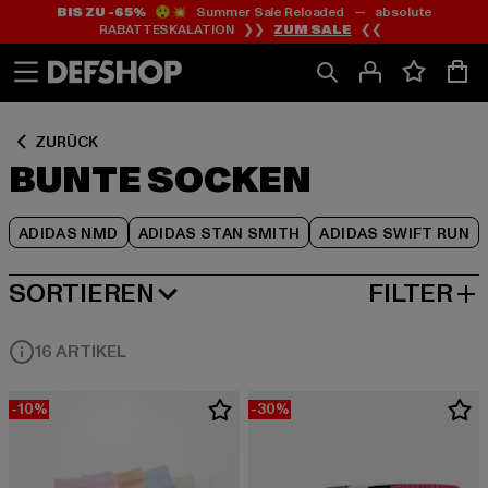
BIS ZU -65%
😲💥 Summer Sale Reloaded — absolute
Zum
Zum
Zum
RABATTESKALATION ❯❯
ZUM SALE
❮❮
Inhalt
Fußzeile
Produktraster
springen
springen
springen
ZURÜCK
BUNTE SOCKEN
ADIDAS NMD
ADIDAS STAN SMITH
ADIDAS SWIFT RUN
SORTIEREN
FILTER
BELIEBTESTE
16 ARTIKEL
-10%
-30%