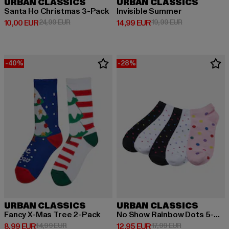
URBAN CLASSICS
URBAN CLASSICS
Santa Ho Christmas 3-Pack
Invisible Summer
Derzeitiger Preis: 10,00 EUR
Aktionspreis: 24,99 EUR
Derzeitiger Preis: 14,99 EUR
Aktionspreis: 
10,00 EUR
24,99 EUR
14,99 EUR
19,99 EUR
-40%
-28%
URBAN CLASSICS
URBAN CLASSICS
Fancy X-Mas Tree 2-Pack
No Show Rainbow Dots 5-Pack
Derzeitiger Preis: 8,99 EUR
Aktionspreis: 14,99 EUR
Derzeitiger Preis: 12,95 EUR
Aktionspreis: 1
8,99 EUR
14,99 EUR
12,95 EUR
17,99 EUR