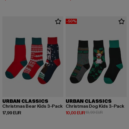
-50%
URBAN CLASSICS
URBAN CLASSICS
Christmas Bear Kids 3-Pack
Christmas Dog Kids 3-Pack
Derzeitiger Preis: 17,99 EUR
Derzeitiger Preis: 10,00 EUR
Aktionspreis: 
17,99 EUR
10,00 EUR
19,99 EUR