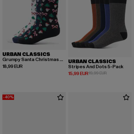
URBAN CLASSICS
Grumpy Santa Christmas 3-Pack
URBAN CLASSICS
Derzeitiger Preis: 18,99 EUR
18,99 EUR
Stripes And Dots 5-Pack
Derzeitiger Preis: 15,99 EUR
Aktionspreis: 
15,99 EUR
19,99 EUR
-40%