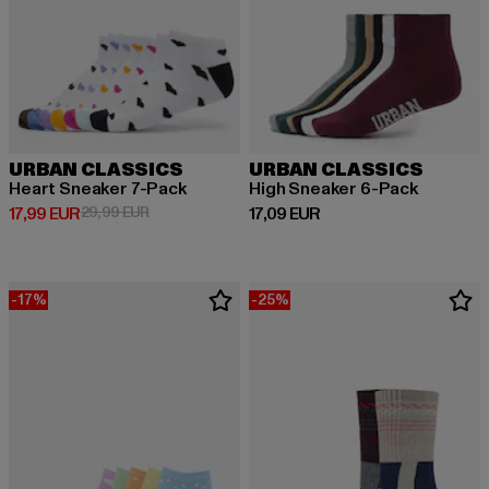
URBAN CLASSICS
URBAN CLASSICS
Heart Sneaker 7-Pack
High Sneaker 6-Pack
Derzeitiger Preis: 17,99 EUR
Aktionspreis: 29,99 EUR
Derzeitiger Preis: 17,09 EUR
17,99 EUR
29,99 EUR
17,09 EUR
-17%
-25%