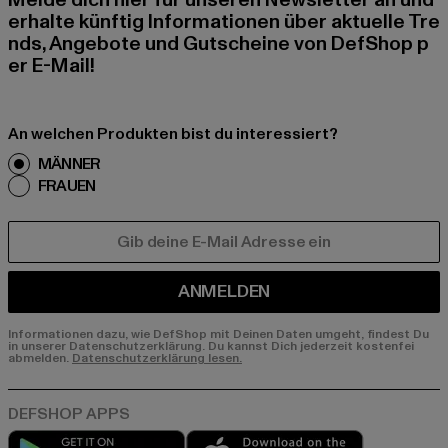
Melde dich hier für unseren Newsletter an und
erhalte künftig Informationen über aktuelle Tre
nds, Angebote und Gutscheine von DefShop p
er E-Mail!
An welchen Produkten bist du interessiert?
MÄNNER
FRAUEN
E-MAIL
ANMELDEN
Informationen dazu, wie DefShop mit Deinen Daten umgeht, findest Du
in unserer Datenschutzerklärung. Du kannst Dich jederzeit kostenfei
abmelden.
Datenschutzerklärung lesen.
Play market
App store