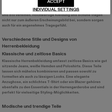
ACCEPT
lässig als auch elegant wirken. Dazu passend sind Schuhe mehr
INDIVIDUAL SETTINGS
als nur ein modisches Accessoire – sie müssen Funktionalität
und Stil vereinen. Hochwertige Kleidung und Schuhe tragen
nicht nur zum äußeren Erscheinungsbild bei, sondern sorgen
auch für ein angenehmes Tragegefühl.
Verschiedene Stile und Designs von
Herrenbekleidung
Klassische und zeitlose Basics
Klassische Herrenbekleidung umfasst zeitlose Basics wie gut
sitzende Jeans, weiße Hemden und Poloshirts. Diese Teile
lassen sich mühelos kombinieren und passen sowohl zu
formellen als auch zu lässigen Looks. Eine elegante
Anzughose, ein schlichtes T-Shirt oder ein Blazer gehören
ebenfalls zu den Essentials in der Herrengarderobe und sind
perfekt für vielseitige Styling-Möglichkeiten.
Modische und trendige Teile