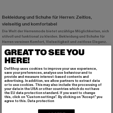
Bekleidung und Schuhe für Herren: Zeitlos,
vielseitig und komfortabel
Die Welt der Herrenmode bietet unzählige Möglichkeiten, sich
stilvoll und funktional zu kleiden. Bekleidung und Schuhe für
Herren vereinen Komfort, Vielseitigkeit und zeitlose Eleganz.
Egal, ob im Alltag, im Büro oder bei festlichen Anlässen – die
GREAT TO SEE YOU
richtige Kombination aus Kleidung und Schuhen macht den
HERE!
Unterschied. Dabei kommt es nicht nur auf den Stil an, sondern
auch auf Qualität und Tragekomfort, um das Beste aus jedem
Outfit herauszuholen.
DefShop uses cookies to improve your use experience,
save your preferences, analyse use behaviour and to
provide and measure interest-based contents and
advertising. In addition, we allow partners to extract data
Warum Bekleidung und Schuhe für Herren
or to use cookies. This may also include the processing of
unverzichtbar sind
your data in the USA or other countries which do not have
the EU data protection standard. If you want to change
Gut abgestimmte Bekleidung und Schuhe sind für Herren
this, click on "Custom settings". By clicking on "Accept" you
agree to this.
Data protection
unverzichtbar, da sie nicht nur das Aussehen aufwerten,
sondern auch Komfort und Selbstbewusstsein bieten. Kleidung
ist ein wichtiger Ausdruck der Persönlichkeit und kann sowohl