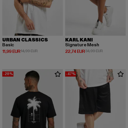
URBAN CLASSICS
KARL KANI
Basic
Signature Mesh
Derzeitiger Preis: 11,99 EUR
Aktionspreis: 14,99 EUR
Derzeitiger Preis: 22,74 EUR
Aktionspreis: 
11,99 EUR
14,99 EUR
22,74 EUR
34,99 EUR
-28%
-47%