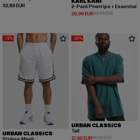
KARL KANI
Derzeitiger Preis: 32,89 EUR
32,89 EUR
2-Pack Pinstripe + Essential
Derzeitiger Preis: 29,99 EUR
Aktionspreis:
29,99 EUR
54,99 EUR
-13%
-35%
URBAN CLASSICS
Tall
URBAN CLASSICS
Derzeitiger Preis: 12,99 EUR
Aktionspreis: 
12,99 EUR
19,99 EUR
Stripes Mesh