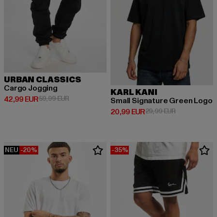
URBAN CLASSICS
Cargo Jogging
KARL KANI
Derzeitiger Preis: 42,99 EUR
Aktionspreis: 59,99 EUR
42,99 EUR
59,99 EUR
Small Signature Green Logo
Derzeitiger Preis: 20,99 EUR
Aktionspreis:
20,99 EUR
29,99 EUR
NEU
-20%
-35%