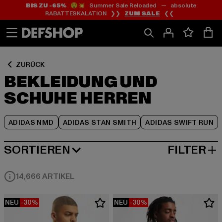
BIS ZU -65%
😲💥 Summer Sale Reloaded — absolute
Zum
Zum
Zum
RABATTESKALATION ❯❯
ZUM SALE
❮❮
Inhalt
Fußzeile
Produktraster
springen
springen
springen
ZURÜCK
BEKLEIDUNG UND
SCHUHE HERREN
ADIDAS NMD
ADIDAS STAN SMITH
ADIDAS SWIFT RUN
SORTIEREN
FILTER
BELIEBTESTE
14,666 ARTIKEL
NEU
-30%
NEU
-30%