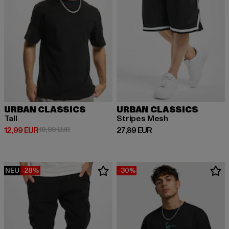
URBAN CLASSICS
URBAN CLASSICS
Tall
Stripes Mesh
Derzeitiger Preis: 12,99 EUR
Aktionspreis: 19,99 EUR
Derzeitiger Preis: 27,89 EUR
12,99 EUR
19,99 EUR
27,89 EUR
NEU
-28%
-30%