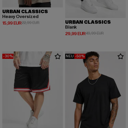
URBAN CLASSICS
Heavy Oversized
URBAN CLASSICS
Derzeitiger Preis: 15,99 EUR
Aktionspreis: 22,99 EUR
15,99 EUR
22,99 EUR
Blank
Derzeitiger Preis: 29,99 EUR
Aktionspreis:
29,99 EUR
49,99 EUR
-30%
NEU
-50%