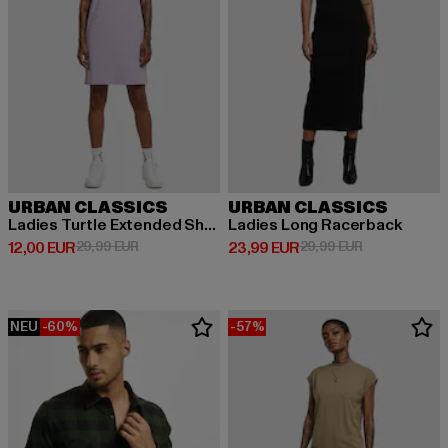
URBAN CLASSICS
URBAN CLASSICS
Ladies Turtle Extended Shoulder
Ladies Long Racerback
Derzeitiger Preis: 12,00 EUR
Aktionspreis: 29,99 EUR
Derzeitiger Preis: 23,99 EUR
Aktionspreis:
12,00 EUR
29,99 EUR
23,99 EUR
29,99 EUR
NEU
-60%
-57%