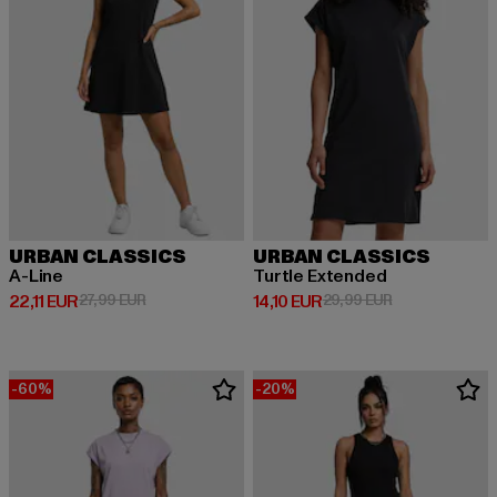
URBAN CLASSICS
URBAN CLASSICS
A-Line
Turtle Extended
Derzeitiger Preis: 22,11 EUR
Aktionspreis: 27,99 EUR
Derzeitiger Preis: 14,10 EUR
Aktionspreis: 
22,11 EUR
27,99 EUR
14,10 EUR
29,99 EUR
-60%
-20%