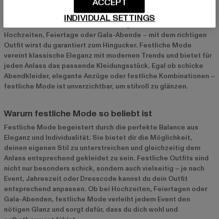
Anlässe
ACCEPT
Festliche Mode ist die perfekte Wahl, wenn es darum geht, bei
INDIVIDUAL SETTINGS
besonderen Anlässen stilvoll und elegant aufzutreten. Ob
Hochzeiten, Feiertage oder Gala-Abende – mit dem richtigen
Outfit wirst du garantiert zum Hingucker. Festliche Mode
vereint klassische Eleganz mit modernen Trends und bietet für
jeden Anlass das passende Kleidungsstück. Egal ob schicke
Abendkleider, elegante Anzüge oder festliche Kombinationen –
festliche Mode ist unverzichtbar, um stilvoll zu glänzen.
Warum festliche Mode so beliebt ist
Festliche Mode begeistert durch die perfekte Balance aus
Eleganz und Individualität. Sie bietet dir die Möglichkeit,
deinen eigenen Stil zu unterstreichen und gleichzeitig dem
Anlass entsprechend gekleidet zu sein. Festliche Outfits sind
nicht nur besonders schick, sondern auch vielseitig – je nach
Event, Jahreszeit oder Dresscode kannst du dein Outfit
entsprechend anpassen. Ob bei Hochzeiten, Feiertagen oder
Gala-Abenden, festliche Mode verleiht jedem Event den
nötigen Glanz und sorgt dafür, dass du dich wohl und