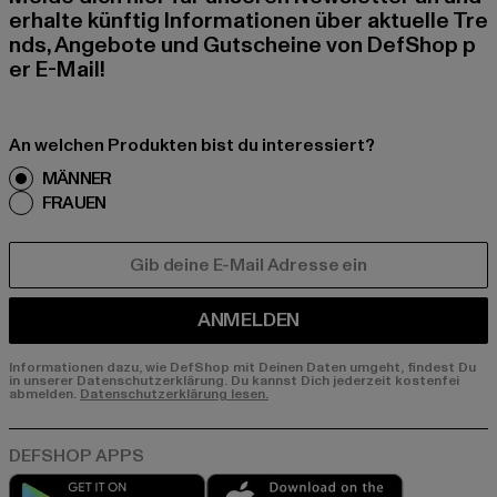
erhalte künftig Informationen über aktuelle Tre
nds, Angebote und Gutscheine von DefShop p
er E-Mail!
An welchen Produkten bist du interessiert?
MÄNNER
FRAUEN
E-MAIL
ANMELDEN
Informationen dazu, wie DefShop mit Deinen Daten umgeht, findest Du
in unserer Datenschutzerklärung. Du kannst Dich jederzeit kostenfei
abmelden.
Datenschutzerklärung lesen.
Play market
App store