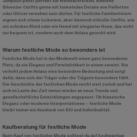
Jumpsuit passt perfekt zur Weihnachtsfeier, während
Silvester-Outfits gerne mit funkelnden Details wie Pailletten
oder Glitzer versehen sein dürfen. Für festliche Familienfeiern
eignen sich etwas lockerere, aber dennoch stilvolle Outfits, wie
ein schickes Kleid oder ein Hemd mit eleganter Hose, das nicht
nur bequem ist, sondern auch dem Anlass gerecht wird.
Warum festliche Mode so besonders ist
Festliche Mode hat in der Modewelt einen ganz besonderen
Platz, da sie Eleganz und Persönlichkeit in einem vereint. Sie
verleiht jedem Anlass eine besondere Bedeutung und sorgt
dafür, dass sich der Träger oder die Trägerin besonders fühlt.
Die Geschichte der festlichen Mode reicht weit zurück und hat
sich im Laufe der Zeit immer wieder an neue Trends und
gesellschaftliche Entwicklungen angepasst. Ob klassische
Eleganz oder moderne Interpretationen – festliche Mode
bleibt immer ein Ausdruck von Stil und Individualität.
Kaufberatung für festliche Mode
Beim Kauf von festlicher Mode solltest du auf hochwertige