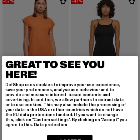
-57%
-47%
GREAT TO SEE YOU
HERE!
DefShop uses cookies to improve your use experience,
URBAN CLASSICS
URBAN CLASSICS
save your preferences, analyse use behaviour and to
Ladies Turtle Extended Shoulder
Stretch Jersey Slim
provide and measure interest-based contents and
advertising. In addition, we allow partners to extract data
Derzeitiger Preis: 12,90 EUR
Aktionspreis: 29,99 EUR
Derzeitiger Preis: 15,89 EUR
Aktionspreis: 
12,90 EUR
29,99 EUR
15,89 EUR
29,99 EUR
or to use cookies. This may also include the processing of
your data in the USA or other countries which do not have
the EU data protection standard. If you want to change
this, click on "Custom settings". By clicking on "Accept" you
agree to this.
Data protection
Festliche Mode: Stilvoll gekleidet für besondere