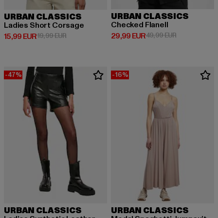
URBAN CLASSICS
URBAN CLASSICS
Checked Flanell
Ladies Short Corsage
Derzeitiger Preis: 29,99 EUR
Aktionspreis:
29,99 EUR
49,99 EUR
Derzeitiger Preis: 15,99 EUR
Aktionspreis: 19,99 EUR
15,99 EUR
19,99 EUR
-47%
-16%
URBAN CLASSICS
URBAN CLASSICS