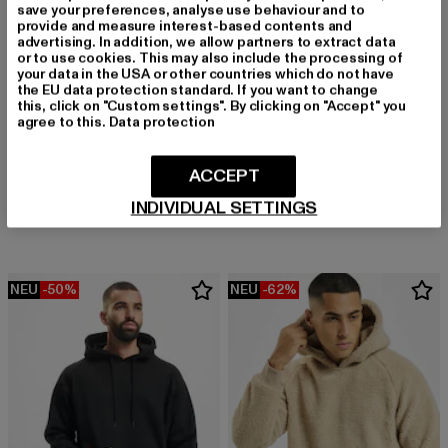
save your preferences, analyse use behaviour and to
provide and measure interest-based contents and
advertising. In addition, we allow partners to extract data
or to use cookies. This may also include the processing of
your data in the USA or other countries which do not have
the EU data protection standard. If you want to change
this, click on "Custom settings". By clicking on "Accept" you
agree to this.
Data protection
KARL KANI
Signature
URBAN CLASSICS
ACCEPT
Derzeitiger Preis: 49,79 EUR
Aktionspreis:
49,79 EUR
59,99 EUR
Fluffy
INDIVIDUAL SETTINGS
Derzeitiger Preis: ab 30,99 EUR
Aktionspreis: 49,99 EUR
ab
30,99 EUR
49,99 EUR
NEU
-50%
NEU
-62%