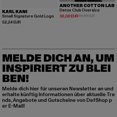
ANOTHER COTTON LAB
Detox Club Oversize
KARL KANI
Derzeitiger Preis: 36,00 EUR
Aktionspreis:
Small Signature Gold Logo
36,00 EUR
89,99 EUR
Derzeitiger Preis: 52,24 EUR
52,24 EUR
MELDE DICH AN, UM
INSPIRIERT ZU BLEI
BEN!
Melde dich hier für unseren Newsletter an und
erhalte künftig Informationen über aktuelle Tre
nds, Angebote und Gutscheine von DefShop p
er E-Mail!