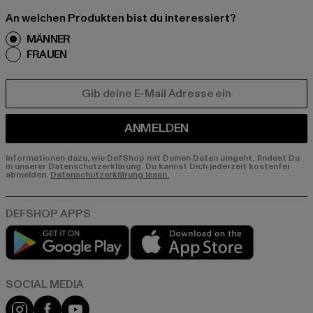
An welchen Produkten bist du interessiert?
MÄNNER
FRAUEN
E-MAIL
ANMELDEN
Informationen dazu, wie DefShop mit Deinen Daten umgeht, findest Du
in unserer Datenschutzerklärung. Du kannst Dich jederzeit kostenfei
abmelden.
Datenschutzerklärung lesen.
Play market
App store
Instagram
Facebook
YouTube