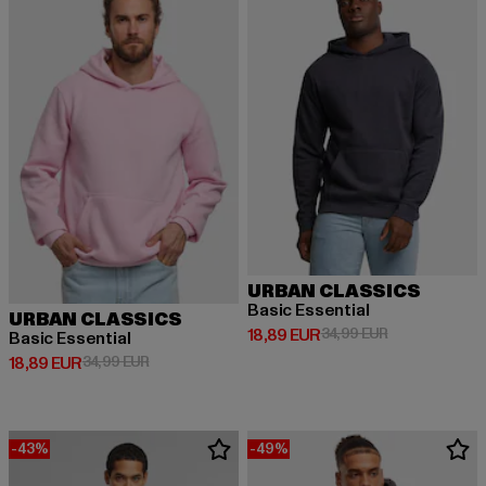
URBAN CLASSICS
Basic Essential
URBAN CLASSICS
Derzeitiger Preis: 18,89 EUR
Aktionspreis: 
18,89 EUR
34,99 EUR
Basic Essential
Derzeitiger Preis: 18,89 EUR
Aktionspreis: 34,99 EUR
18,89 EUR
34,99 EUR
-43%
-49%