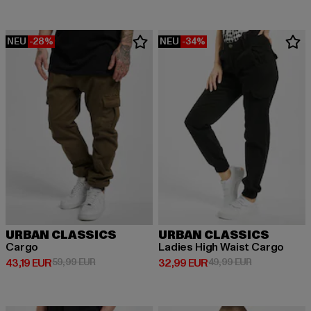
NEU
-28%
NEU
-34%
URBAN CLASSICS
URBAN CLASSICS
Cargo
Ladies High Waist Cargo
Derzeitiger Preis: 43,19 EUR
Aktionspreis: 59,99 EUR
Derzeitiger Preis: 32,99 EUR
Aktionspreis:
43,19 EUR
59,99 EUR
32,99 EUR
49,99 EUR