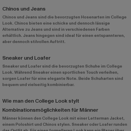
Chinos und Jeans
Chinos und Jeans sind die bevorzugten Hosenarten im College
Look. Chinos bieten eine schicke und dennoch lässige
Alternative zu Jeans und sind in verschiedenen Farben
erhältlich. Jeans hingegen sind ideal für einen entspannteren,
aber dennoch stilvollen Auftritt.
Sneaker und Loafer
Sneaker und Loafer sind die bevorzugten Schuhe im College
Look. Während Sneaker einen sportlichen Touch verleihen,
sorgen Loafer für eine elegante Note. Beide Schuharten sind
bequem und vielseitig kombinierbar.
Wie man den College Look stylt
Kombinationsmöglichkeiten für Männer
Männer können den College Look mit einer Letterman Jacket,
einem Poloshirt und Chinos stylen. Sneaker oder Loafer runden
das Outfit ab. Für einen formelleren Look kann ein Blazer über