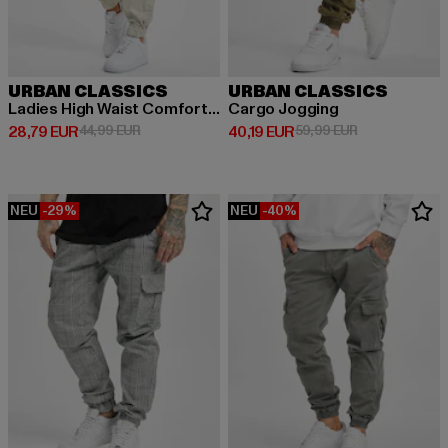
URBAN CLASSICS
URBAN CLASSICS
Ladies High Waist Comfort Jogging
Cargo Jogging
Derzeitiger Preis: 28,79 EUR
Aktionspreis: 44,99 EUR
Derzeitiger Preis: 40,19 EUR
Aktionspreis: 
28,79 EUR
44,99 EUR
40,19 EUR
59,99 EUR
NEU
-29%
NEU
-40%