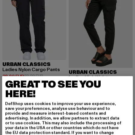
URBAN CLASSICS
Ladies Nylon Cargo Pants
URBAN CLASSICS
Derzeitiger Preis: 28,80 EUR
Aktionspreis: 59,99 EUR
28,80 EUR
59,99 EUR
Ladies High Waist
GREAT TO SEE YOU
Derzeitiger Preis: 35,09 EUR
Aktionspreis:
35,09 EUR
44,99 EUR
HERE!
DefShop uses cookies to improve your use experience,
-38%
-60%
save your preferences, analyse use behaviour and to
provide and measure interest-based contents and
advertising. In addition, we allow partners to extract data
or to use cookies. This may also include the processing of
your data in the USA or other countries which do not have
the EU data protection standard. If you want to change