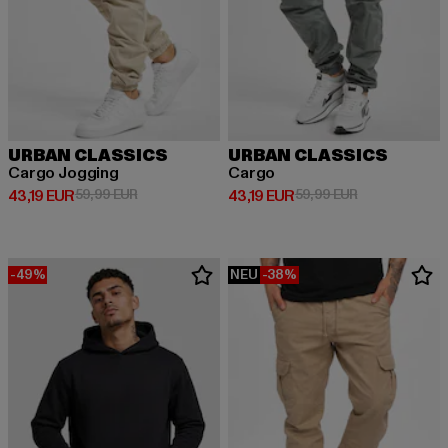
URBAN CLASSICS
URBAN CLASSICS
Cargo Jogging
Cargo
Derzeitiger Preis: 43,19 EUR
Aktionspreis: 59,99 EUR
Derzeitiger Preis: 43,19 EUR
Aktionspreis: 
43,19 EUR
59,99 EUR
43,19 EUR
59,99 EUR
-49%
NEU
-38%