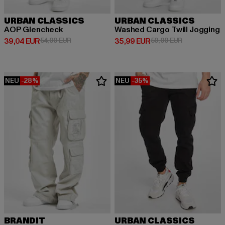
URBAN CLASSICS
URBAN CLASSICS
AOP Glencheck
Washed Cargo Twill Jogging
Derzeitiger Preis: 39,04 EUR
Aktionspreis: 54,99 EUR
Derzeitiger Preis: 35,99 EUR
Aktionspreis:
39,04 EUR
54,99 EUR
35,99 EUR
59,99 EUR
NEU
-28%
NEU
-35%
BRANDIT
URBAN CLASSICS