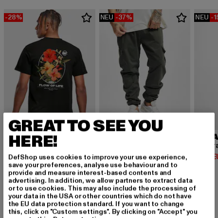
-28%
NEU
-37%
NEU
-
GREAT TO SEE YOU
HERE!
URBAN CLASSICS
URBA
Cargo
Contra
MISTER TEE
Derzeitiger Preis: 37,79 EUR
Aktionspreis: 59,
Derzeit
Flow Of Live
37,79 EUR
59,99 EUR
12,74 
DefShop uses cookies to improve your use experience,
save your preferences, analyse use behaviour and to
Derzeitiger Preis: 17,99 EUR
Aktionspreis: 24,99 EUR
17,99 EUR
24,99 EUR
provide and measure interest-based contents and
advertising. In addition, we allow partners to extract data
or to use cookies. This may also include the processing of
your data in the USA or other countries which do not have
the EU data protection standard. If you want to change
this, click on "Custom settings". By clicking on "Accept" you