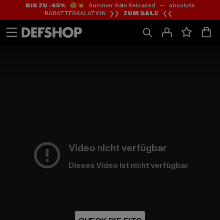
BIS ZU -65%
😲💥 Summer Sale Reloaded — absolute
Zum
Zum
RABATTESKALATION ❯❯
ZUM SALE
❮❮
Inhalt
Fußzeile
springen
springen
Männer Kategorieauflistungsseite
Video nicht verfügbar
Dieses Video ist nicht verfügbar