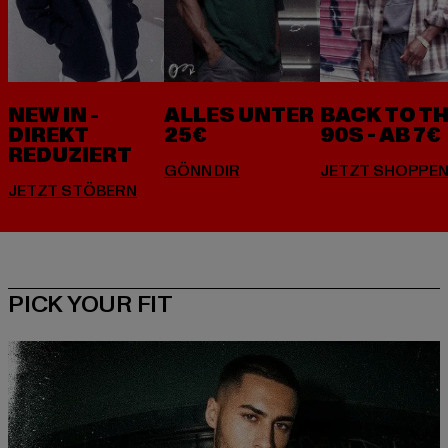
NEW IN -
ALLES UNTER
BACK TO T
DIREKT
25€
90S - AB 7€
REDUZIERT
PICK YOUR FIT