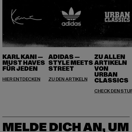
KARL KANI —
ADIDAS —
ZU ALLEN
MUST HAVES
STYLE MEETS
ARTIKELN
FÜR JEDEN
VON
URBAN
MELDE DICH AN, UM