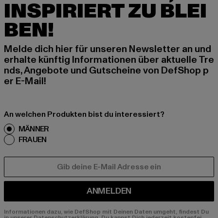
INSPIRIERT ZU BLEI
BEN!
Melde dich hier für unseren Newsletter an und
erhalte künftig Informationen über aktuelle Tre
nds, Angebote und Gutscheine von DefShop p
er E-Mail!
An welchen Produkten bist du interessiert?
MÄNNER
FRAUEN
E-MAIL
ANMELDEN
Informationen dazu, wie DefShop mit Deinen Daten umgeht, findest Du
in unserer Datenschutzerklärung. Du kannst Dich jederzeit kostenfei