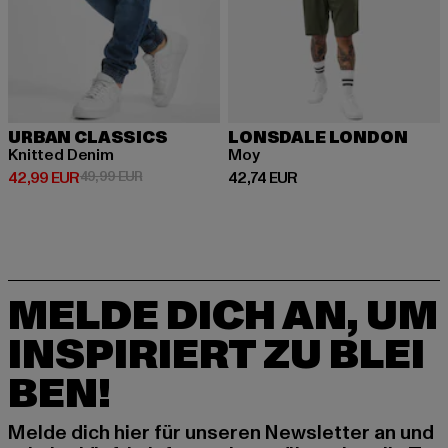
URBAN CLASSICS
LONSDALE LONDON
Knitted Denim
Moy
Derzeitiger Preis: 42,99 EUR
Aktionspreis: 49,99 EUR
Derzeitiger Preis: 42,74 EUR
42,99 EUR
49,99 EUR
42,74 EUR
MELDE DICH AN, UM
INSPIRIERT ZU BLEI
BEN!
Melde dich hier für unseren Newsletter an und