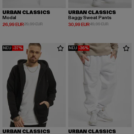
URBAN CLASSICS
URBAN CLASSICS
Modal
Baggy Sweat Pants
Derzeitiger Preis: 26,99 EUR
Aktionspreis: 29,99 EUR
Derzeitiger Preis: 30,99 EUR
Aktionspreis:
26,99 EUR
29,99 EUR
30,99 EUR
49,99 EUR
NEU
-37%
NEU
-36%
URBAN CLASSICS
URBAN CLASSICS