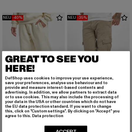
NEU
-40%
NEU
-35%
GREAT TO SEE YOU
HERE!
DefShop uses cookies to improve your use experience,
save your preferences, analyse use behaviour and to
provide and measure interest-based contents and
advertising. In addition, we allow partners to extract data
or to use cookies. This may also include the processing of
URBAN CLASSICS
URBAN CLASSICS
your data in the USA or other countries which do not have
Blank
Washed Cargo Twill Jogging
the EU data protection standard. If you want to change
Derzeitiger Preis: 29,99 EUR
Aktionspreis: 49,99 EUR
Derzeitiger Preis: 38,99 EUR
Aktionspreis:
this, click on "Custom settings". By clicking on "Accept" you
29,99 EUR
49,99 EUR
38,99 EUR
59,99 EUR
agree to this.
Data protection
ACCEPT