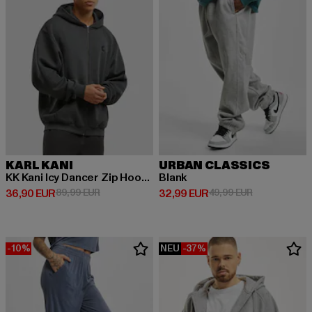
KARL KANI
URBAN CLASSICS
KK Kani Icy Dancer Zip Hoodie
Blank
Derzeitiger Preis: 36,90 EUR
Aktionspreis: 89,99 EUR
Derzeitiger Preis: 32,99 EUR
Aktionspreis:
36,90 EUR
89,99 EUR
32,99 EUR
49,99 EUR
-10%
NEU
-37%