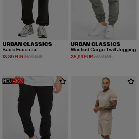
URBAN CLASSICS
URBAN CLASSICS
Basic Essential
Washed Cargo Twill Jogging
Derzeitiger Preis: 18,89 EUR
Aktionspreis: 34,99 EUR
Derzeitiger Preis: 35,99 EUR
Aktionspreis:
18,89 EUR
34,99 EUR
35,99 EUR
59,99 EUR
NEU
-35%