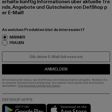
erhalte künftig Informationen über aktuelle Tre
nds, Angebote und Gutscheine von DefShop p
er E-Mail!
An welchen Produkten bist du interessiert?
MÄNNER
FRAUEN
E-MAIL
ANMELDEN
Informationen dazu, wie DefShop mit Deinen Daten umgeht, findest Du
in unserer Datenschutzerklärung. Du kannst Dich jederzeit kostenfei
abmelden.
Datenschutzerklärung lesen.
Play market
App store