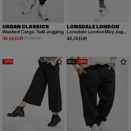
URBAN CLASSICS
LONSDALE LONDON
Washed Cargo Twill Jogging
Lonsdale London Moy Jogginganzüge
Derzeitiger Preis: 38,99 EUR
Aktionspreis: 59,99 EUR
Derzeitiger Preis: 42,74 EUR
38,99 EUR
59,99 EUR
42,74 EUR
-10%
NEU
-38%