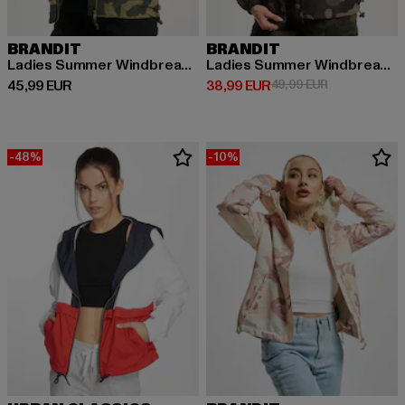
BRANDIT
BRANDIT
Ladies Summer Windbreaker
Ladies Summer Windbreaker Frontzip
Derzeitiger Preis: 45,99 EUR
Derzeitiger Preis: 38,99 EUR
Aktionspreis:
45,99 EUR
38,99 EUR
49,99 EUR
-48%
-10%