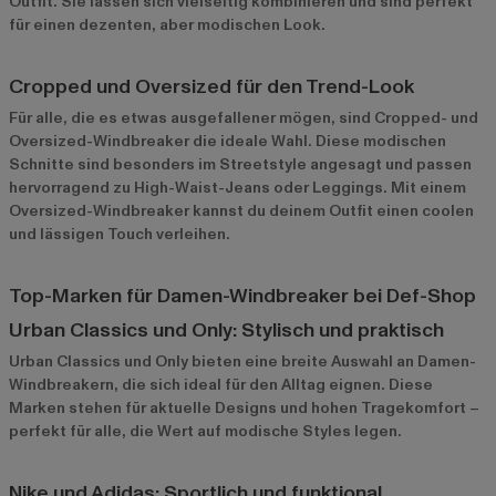
Outfit. Sie lassen sich vielseitig kombinieren und sind perfekt
für einen dezenten, aber modischen Look.
Cropped und Oversized für den Trend-Look
Für alle, die es etwas ausgefallener mögen, sind Cropped- und
Oversized-Windbreaker die ideale Wahl. Diese modischen
Schnitte sind besonders im Streetstyle angesagt und passen
hervorragend zu High-Waist-Jeans oder Leggings. Mit einem
Oversized-Windbreaker kannst du deinem Outfit einen coolen
und lässigen Touch verleihen.
Top-Marken für Damen-Windbreaker bei Def-Shop
Urban Classics und Only: Stylisch und praktisch
Urban Classics
und
Only
bieten eine breite Auswahl an Damen-
Windbreakern, die sich ideal für den Alltag eignen. Diese
Marken stehen für aktuelle Designs und hohen Tragekomfort –
perfekt für alle, die Wert auf modische Styles legen.
Nike und Adidas: Sportlich und funktional