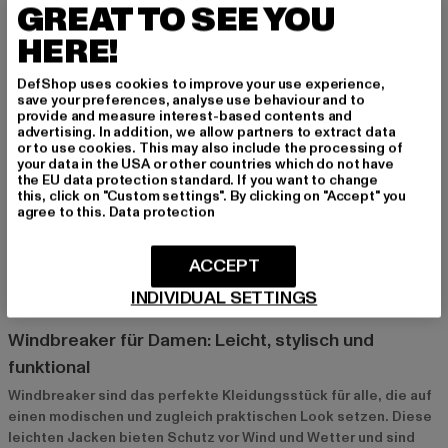
GREAT TO SEE YOU
HERE!
DefShop uses cookies to improve your use experience,
save your preferences, analyse use behaviour and to
provide and measure interest-based contents and
advertising. In addition, we allow partners to extract data
or to use cookies. This may also include the processing of
your data in the USA or other countries which do not have
the EU data protection standard. If you want to change
this, click on "Custom settings". By clicking on "Accept" you
STARTER BLACK LABEL
BRANDIT
agree to this.
Data protection
Ladies Colorblock Halfzip
Women Summer Frontzip
Derzeitiger Preis: 72,99 EUR
Aktionspreis: 99,99 EUR
Derzeitiger Preis: 49,99 EUR
72,99 EUR
99,99 EUR
49,99 EUR
ACCEPT
INDIVIDUAL SETTINGS
Windbreaker für Damen: Leicht, stylisch und
funktional
Windbreaker sind das perfekte Kleidungsstück für alle, die auf
einen modischen und zugleich praktischen Look setzen. Diese
leichten Jacken bieten Schutz vor Wind und Wetter und sind