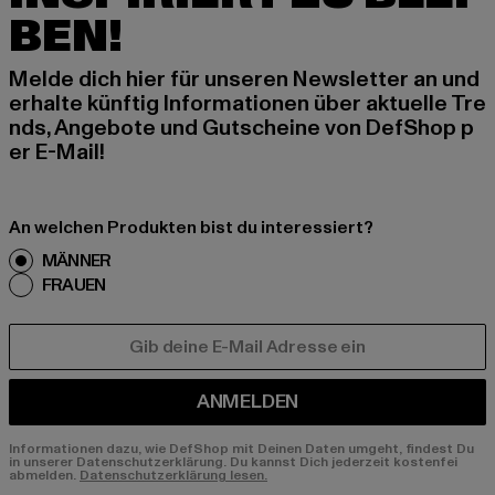
BEN!
Melde dich hier für unseren Newsletter an und
erhalte künftig Informationen über aktuelle Tre
nds, Angebote und Gutscheine von DefShop p
er E-Mail!
An welchen Produkten bist du interessiert?
MÄNNER
FRAUEN
E-MAIL
ANMELDEN
Informationen dazu, wie DefShop mit Deinen Daten umgeht, findest Du
in unserer Datenschutzerklärung. Du kannst Dich jederzeit kostenfei
abmelden.
Datenschutzerklärung lesen.