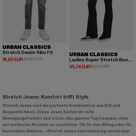
URBAN CLASSICS
Stretch Denim Slim Fit
URBAN CLASSICS
Derzeitiger Preis: 18,80 EUR
Aktionspreis: 39,99 EUR
18,80 EUR
39,99 EUR
Ladies Super Stretch Bootcut Denim
Derzeitiger Preis: 35,74 EUR
Aktionspreis: 
35,74 EUR
54,99 EUR
Stretch Jeans: Komfort trifft Style
Stretch Jeans sind die perfekte Kombination aus Stil und
Bequemlichkeit. Diese Jeans bieten dir volle
Bewegungsfreiheit und sitzen den ganzen Tag bequem, ohne
auf modische Akzente zu verzichten. Ob für den Alltag oder für
besondere Anlässe – Stretch Jeans sind vielseitig einsetzbar