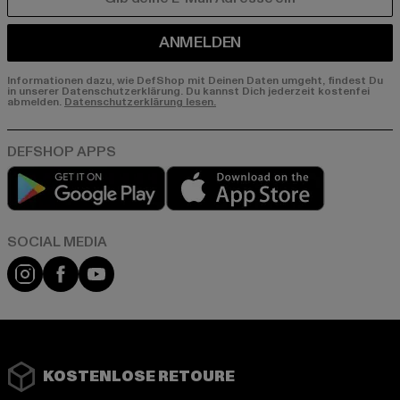
E-MAIL
ANMELDEN
Informationen dazu, wie DefShop mit Deinen Daten umgeht, findest Du
in unserer Datenschutzerklärung. Du kannst Dich jederzeit kostenfei
abmelden.
Datenschutzerklärung lesen.
Play market
App store
Instagram
Facebook
YouTube
KOSTENLOSE RETOURE