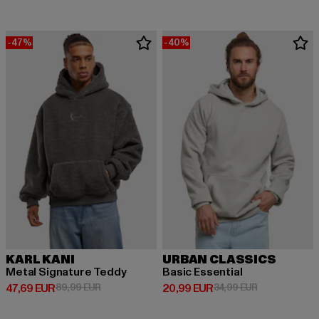
-47%
-40%
KARL KANI
URBAN CLASSICS
Metal Signature Teddy
Basic Essential
Derzeitiger Preis: 47,69 EUR
Aktionspreis: 89,99 EUR
Derzeitiger Preis: 20,99 EUR
Aktionspreis:
47,69 EUR
89,99 EUR
20,99 EUR
34,99 EUR