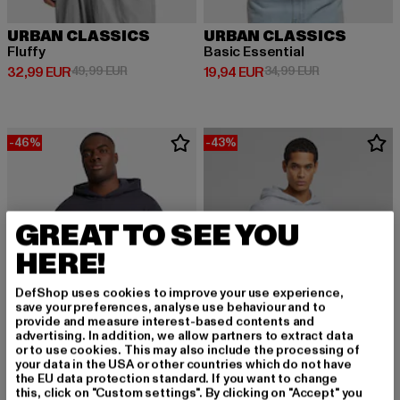
URBAN CLASSICS
URBAN CLASSICS
Fluffy
Basic Essential
Derzeitiger Preis: 32,99 EUR
Aktionspreis: 49,99 EUR
Derzeitiger Preis: 19,94 EUR
Aktionspreis: 
32,99 EUR
49,99 EUR
19,94 EUR
34,99 EUR
-46%
-43%
GREAT TO SEE YOU
HERE!
DefShop uses cookies to improve your use experience,
save your preferences, analyse use behaviour and to
provide and measure interest-based contents and
advertising. In addition, we allow partners to extract data
or to use cookies. This may also include the processing of
your data in the USA or other countries which do not have
the EU data protection standard. If you want to change
URBAN CLASSICS
URBAN CLASSICS
this, click on "Custom settings". By clicking on "Accept" you