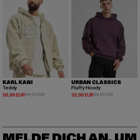
KARL KANI
URBAN CLASSICS
Teddy
Fluffy Hoody
Derzeitiger Preis: 56,99 EUR
Aktionspreis: 99,99 EUR
Derzeitiger Preis: 32,99 EUR
Aktionspreis:
56,99 EUR
99,99 EUR
32,99 EUR
49,99 EUR
MELDE DICH AN, UM