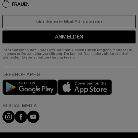
FRAUEN
E-MAIL
ANMELDEN
Informationen dazu, wie DefShop mit Deinen Daten umgeht, findest Du
in unserer Datenschutzerklärung. Du kannst Dich jederzeit kostenfei
abmelden.
Datenschutzerklärung lesen.
Play market
App store
Instagram
Facebook
YouTube