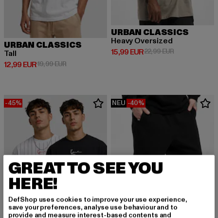
URBAN CLASSICS
Heavy Oversized
URBAN CLASSICS
Derzeitiger Preis: 15,99 EUR
Aktionspreis: 
15,99 EUR
22,99 EUR
Tall
Derzeitiger Preis: 12,99 EUR
Aktionspreis: 19,99 EUR
12,99 EUR
19,99 EUR
-45%
NEU
-40%
GREAT TO SEE YOU
HERE!
DefShop uses cookies to improve your use experience,
save your preferences, analyse use behaviour and to
provide and measure interest-based contents and