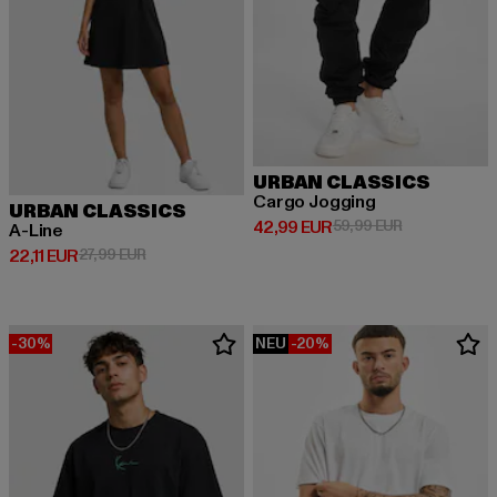
URBAN CLASSICS
Cargo Jogging
URBAN CLASSICS
Derzeitiger Preis: 42,99 EUR
Aktionspreis:
42,99 EUR
59,99 EUR
A-Line
Derzeitiger Preis: 22,11 EUR
Aktionspreis: 27,99 EUR
22,11 EUR
27,99 EUR
-30%
NEU
-20%