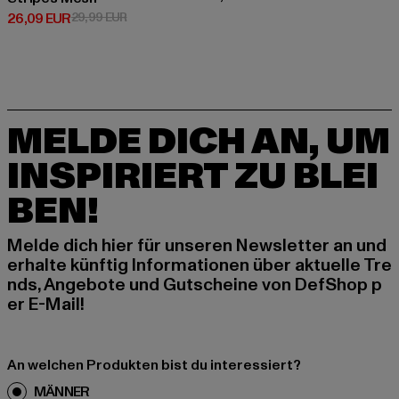
Derzeitiger Preis: 26,09 EUR
Aktionspreis: 29,99 EUR
26,09 EUR
29,99 EUR
MELDE DICH AN, UM
INSPIRIERT ZU BLEI
BEN!
Melde dich hier für unseren Newsletter an und
erhalte künftig Informationen über aktuelle Tre
nds, Angebote und Gutscheine von DefShop p
er E-Mail!
An welchen Produkten bist du interessiert?
MÄNNER