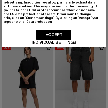
advertising. In addition, we allow partners to extract data
or to use cookies. This may also include the processing of
your data in the USA or other countries which do not have
the EU data protection standard. If you want to change
KARL KANI
this, click on "Custom settings". By clicking on "Accept" you
URBAN CLASSICS
2-Pack Pinstripe + Essential
agree to this.
Data protection
Blank
Derzeitiger Preis: 29,99 EUR
Aktionspreis: 54,99 EUR
29,99 EUR
54,99 EUR
Derzeitiger Preis: 29,99 EUR
Aktionspreis:
29,99 EUR
49,99 EUR
ACCEPT
INDIVIDUAL SETTINGS
-37%
-50%