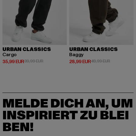
URBAN CLASSICS
URBAN CLASSICS
Cargo
Baggy
Derzeitiger Preis: 35,99 EUR
Aktionspreis: 39,99 EUR
Derzeitiger Preis: 28,99 EUR
Aktionspreis:
35,99 EUR
39,99 EUR
28,99 EUR
49,99 EUR
MELDE DICH AN, UM
INSPIRIERT ZU BLEI
BEN!