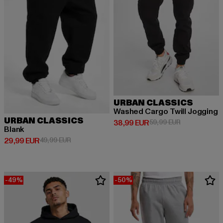
URBAN CLASSICS
Washed Cargo Twill Jogging
URBAN CLASSICS
Derzeitiger Preis: 38,99 EUR
Aktionspreis:
38,99 EUR
59,99 EUR
Blank
Derzeitiger Preis: 29,99 EUR
Aktionspreis: 49,99 EUR
29,99 EUR
49,99 EUR
-49%
-50%