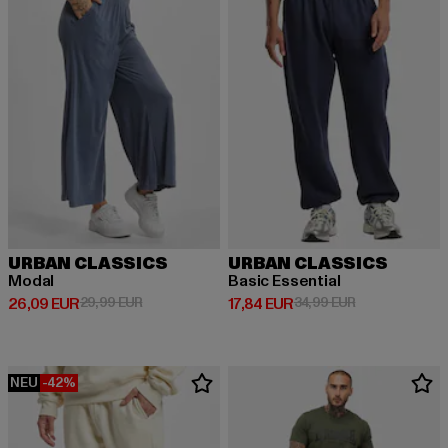
URBAN CLASSICS
URBAN CLASSICS
Modal
Basic Essential
Derzeitiger Preis: 26,09 EUR
Aktionspreis: 29,99 EUR
Derzeitiger Preis: 17,84 EUR
Aktionspreis: 
26,09 EUR
29,99 EUR
17,84 EUR
34,99 EUR
NEU
-42%