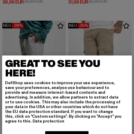
Derzeitiger Preis: 38,99 EUR
Aktionspreis: 49,99 EUR
Derzeitiger Preis: 31,99 EUR
Aktionspreis: 
38,99 EUR
49,99 EUR
31,99 EUR
49,99 EUR
NEU
-38%
NEU
-35%
GREAT TO SEE YOU
HERE!
DefShop uses cookies to improve your use experience,
save your preferences, analyse use behaviour and to
provide and measure interest-based contents and
advertising. In addition, we allow partners to extract data
or to use cookies. This may also include the processing of
your data in the USA or other countries which do not have
URBAN CLASSICS
URBAN CLASSICS
the EU data protection standard. If you want to change
Blank
Washed Cargo Twill Jogging
this, click on "Custom settings". By clicking on "Accept" you
Derzeitiger Preis: 30,99 EUR
Aktionspreis: 49,99 EUR
Derzeitiger Preis: 38,99 EUR
Aktionspreis:
30,99 EUR
49,99 EUR
38,99 EUR
59,99 EUR
agree to this.
Data protection