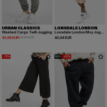
URBAN CLASSICS
LONSDALE LONDON
Washed Cargo Twill Jogging
Lonsdale London Moy Jogginganzüge
Derzeitiger Preis: 35,99 EUR
Aktionspreis: 59,99 EUR
Derzeitiger Preis: 40,94 EUR
35,99 EUR
59,99 EUR
40,94 EUR
-13%
NEU
-42%