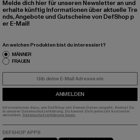
Melde dich hier für unseren Newsletter an und
erhalte künftig Informationen über aktuelle Tre
nds, Angebote und Gutscheine von DefShop p
er E-Mail!
An welchen Produkten bist du interessiert?
MÄNNER
FRAUEN
E-MAIL
ANMELDEN
Informationen dazu, wie DefShop mit Deinen Daten umgeht, findest Du
in unserer Datenschutzerklärung. Du kannst Dich jederzeit kostenfei
abmelden.
Datenschutzerklärung lesen.