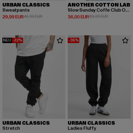
URBAN CLASSICS
ANOTHER COTTON LAB
Sweatpants
Slow Sunday Coffe Club Oversize
Derzeitiger Preis: 29,99 EUR
Aktionspreis: 49,99 EUR
Derzeitiger Preis: 36,00 EUR
Aktionspreis:
29,99 EUR
49,99 EUR
36,00 EUR
89,99 EUR
NEU
-22%
-36%
URBAN CLASSICS
URBAN CLASSICS
Stretch
Ladies Fluffy