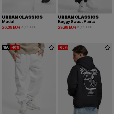
URBAN CLASSICS
URBAN CLASSICS
Modal
Baggy Sweat Pants
Derzeitiger Preis: 26,09 EUR
Aktionspreis: 29,99 EUR
Derzeitiger Preis: 28,99 EUR
Aktionspreis:
26,09 EUR
29,99 EUR
28,99 EUR
49,99 EUR
NEU
-40%
-60%