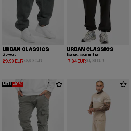
URBAN CLASSICS
URBAN CLASSICS
Sweat
Basic Essential
Derzeitiger Preis: 29,99 EUR
Aktionspreis: 49,99 EUR
Derzeitiger Preis: 17,84 EUR
Aktionspreis: 
29,99 EUR
49,99 EUR
17,84 EUR
34,99 EUR
NEU
-40%