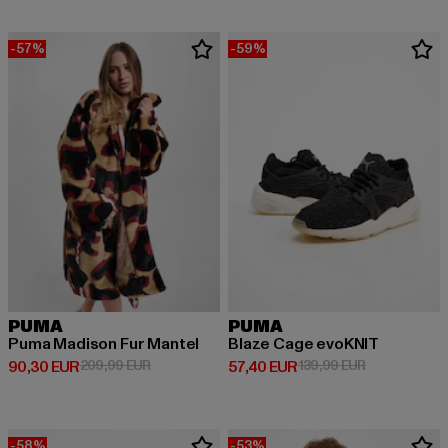
-57%
-59%
PUMA
PUMA
Puma Madison Fur Mantel
Blaze Cage evoKNIT
Derzeitiger Preis: 90,30 EUR
Aktionspreis: 209,99 EUR
Derzeitiger Preis: 57,40 EUR
Aktionspreis:
90,30 EUR
209,99 EUR
57,40 EUR
139,99 EUR
-58%
-53%