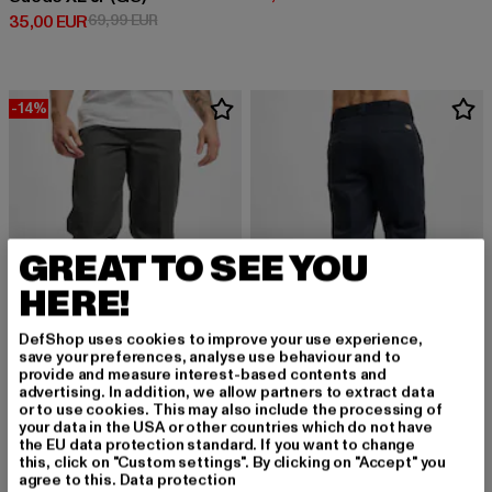
Derzeitiger Preis: 35,00 EUR
Aktionspreis: 69,99 EUR
35,00 EUR
69,99 EUR
-14%
GREAT TO SEE YOU
HERE!
DefShop uses cookies to improve your use experience,
save your preferences, analyse use behaviour and to
provide and measure interest-based contents and
advertising. In addition, we allow partners to extract data
or to use cookies. This may also include the processing of
DICKIES
your data in the USA or other countries which do not have
873 Work Rec
DICKIES
the EU data protection standard. If you want to change
Derzeitiger Preis: 68,79 EUR
Aktionspreis: 79,99 EUR
68,79 EUR
79,99 EUR
874 Work Rec
this, click on "Custom settings". By clicking on "Accept" you
agree to this.
Data protection
Derzeitiger Preis: 69,99 EUR
69,99 EUR