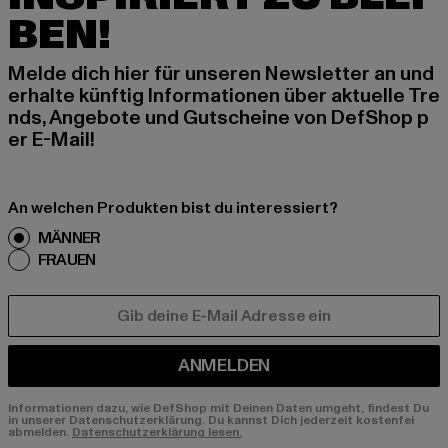
BEN!
Melde dich hier für unseren Newsletter an und
erhalte künftig Informationen über aktuelle Tre
nds, Angebote und Gutscheine von DefShop p
er E-Mail!
An welchen Produkten bist du interessiert?
MÄNNER
FRAUEN
E-MAIL
ANMELDEN
Informationen dazu, wie DefShop mit Deinen Daten umgeht, findest Du
in unserer Datenschutzerklärung. Du kannst Dich jederzeit kostenfei
abmelden.
Datenschutzerklärung lesen.