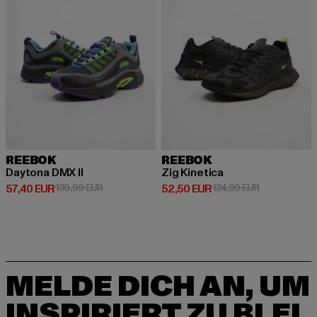
REEBOK
REEBOK
Daytona DMX II
Zig Kinetica
Derzeitiger Preis: 57,40 EUR
Aktionspreis: 139,99 EUR
Derzeitiger Preis: 52,50 EUR
Aktionspreis:
57,40 EUR
139,99 EUR
52,50 EUR
124,99 EUR
MELDE DICH AN, UM
INSPIRIERT ZU BLEI