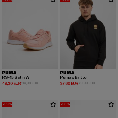
PUMA
PUMA
RS-15 Satin W
Puma x Britto
Derzeitiger Preis: 48,30 EUR
Aktionspreis: 114,99 EUR
Derzeitiger Preis: 37,60 EUR
Aktionspreis:
48,30 EUR
114,99 EUR
37,60 EUR
79,99 EUR
-59%
-58%