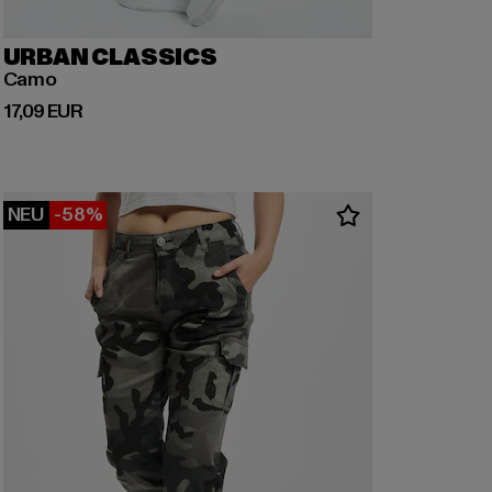
URBAN CLASSICS
Camo
Derzeitiger Preis: 17,09 EUR
17,09 EUR
NEU
-58%