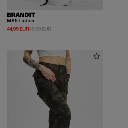
BRANDIT
M65 Ladies
Derzeitiger Preis: 44,99 EUR
Aktionspreis: 49,99 EUR
44,99 EUR
49,99 EUR