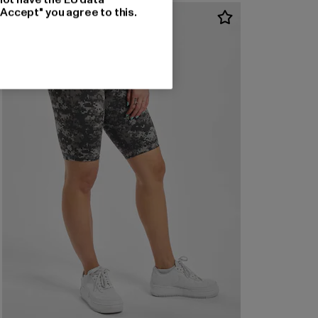
"Accept" you agree to this.
-37%