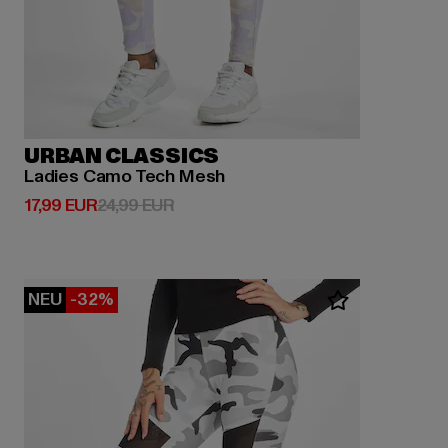
URBAN CLASSICS
Ladies Camo Tech Mesh
Derzeitiger Preis: 17,99 EUR
Aktionspreis: 24,99 EUR
17,99 EUR
24,99 EUR
NEU
-32%