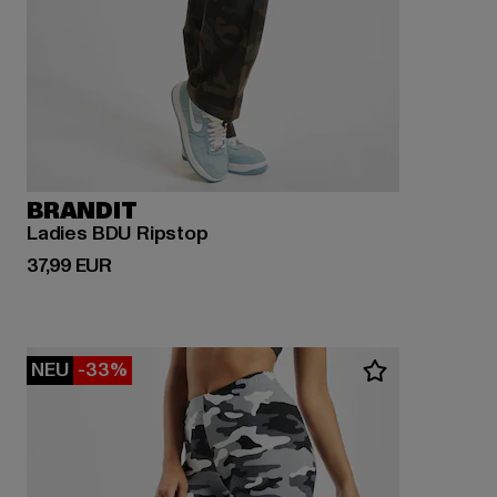
BRANDIT
Ladies BDU Ripstop
Derzeitiger Preis: 37,99 EUR
37,99 EUR
NEU
-33%