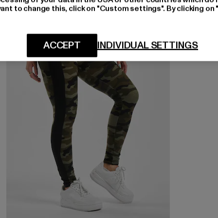
ant to change this, click on "Custom settings". By clicking on 
NEU
-35%
ACCEPT
INDIVIDUAL SETTINGS