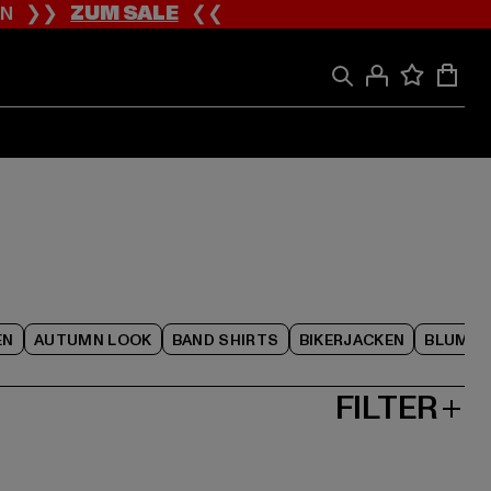
ION ❯❯
ZUM SALE
❮❮
EN
AUTUMN LOOK
BAND SHIRTS
BIKERJACKEN
BLUME
FILTER