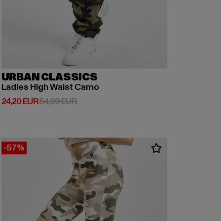
URBAN CLASSICS
Ladies High Waist Camo
Derzeitiger Preis: 24,20 EUR
Aktionspreis: 54,99 EUR
24,20 EUR
54,99 EUR
-57%