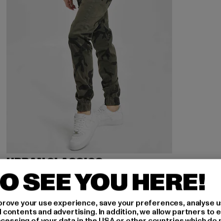
URBAN CLASSICS
Camo
O SEE YOU HERE!
Derzeitiger Preis: 37,99 EUR
37,99 EUR
rove your use experience, save your preferences, analyse u
ontents and advertising. In addition, we allow partners to e
ocessing of your data in the USA or other countries which do 