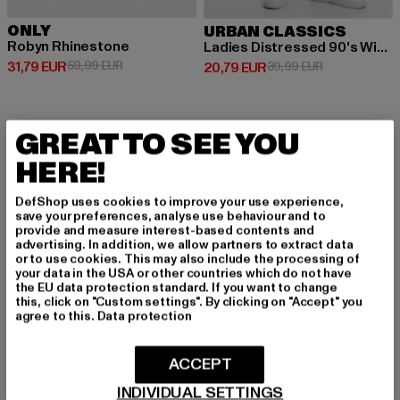
ONLY
URBAN CLASSICS
Robyn Rhinestone
Ladies Distressed 90's Wide Leg Denim Pants
Derzeitiger Preis: 31,79 EUR
Aktionspreis: 59,99 EUR
31,79 EUR
59,99 EUR
Derzeitiger Preis: 20,79 EUR
Aktionspreis:
20,79 EUR
39,99 EUR
GREAT TO SEE YOU
Weite Jeans für Damen: Der Trend für lässige und
HERE!
stylische Outfits
DefShop uses cookies to improve your use experience,
Weite Jeans für Damen sind ein echtes Must-have für alle, die
save your preferences, analyse use behaviour and to
auf einen coolen und zugleich bequemen Look setzen. Diese
provide and measure interest-based contents and
Jeans bieten nicht nur maximalen Komfort, sondern verleihen
advertising. In addition, we allow partners to extract data
or to use cookies. This may also include the processing of
deinem Outfit eine lässige und moderne Note. Ob Baggy-Jeans,
your data in the USA or other countries which do not have
Mom-Jeans oder trendige Wide-Leg – bei Def-Shop findest du
the EU data protection standard. If you want to change
eine große Auswahl an weiten Jeans in verschiedenen
this, click on "Custom settings". By clicking on "Accept" you
agree to this.
Data protection
Schnitten und von angesagten Marken. Erfahre jetzt, warum
weite Jeans so beliebt sind und wie du sie perfekt stylst!
ACCEPT
Warum weite Jeans? Die Vorteile im Überblick
INDIVIDUAL SETTINGS