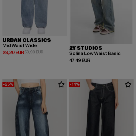
URBAN CLASSICS
Mid Waist Wide
2Y STUDIOS
Derzeitiger Preis: 28,20 EUR
Aktionspreis: 59,99 EUR
28,20 EUR
59,99 EUR
Solina Low Waist Basic
Derzeitiger Preis: 47,49 EUR
47,49 EUR
-25%
-14%