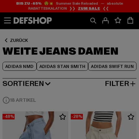
BIS ZU -65%
😲💥 Summer Sale Reloaded — absolute
Zum
Zum
Zum
RABATTESKALATION ❯❯
ZUM SALE
❮❮
Inhalt
Fußzeile
Produktraster
springen
springen
springen
ZURÜCK
WEITE JEANS DAMEN
ADIDAS NMD
ADIDAS STAN SMITH
ADIDAS SWIFT RUN
SORTIEREN
FILTER
BELIEBTESTE
18 ARTIKEL
-48%
-28%