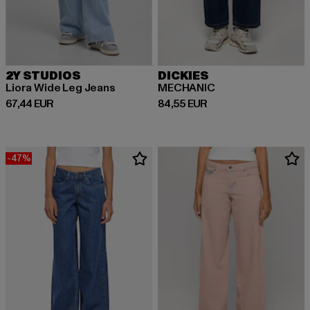
2Y STUDIOS
DICKIES
Liora Wide Leg Jeans
MECHANIC
Derzeitiger Preis: 67,44 EUR
Derzeitiger Preis: 84,55 EUR
67,44 EUR
84,55 EUR
-47%