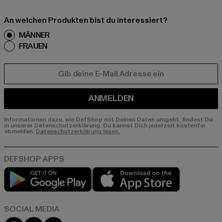
An welchen Produkten bist du interessiert?
MÄNNER
FRAUEN
E-MAIL
ANMELDEN
Informationen dazu, wie DefShop mit Deinen Daten umgeht, findest Du
in unserer Datenschutzerklärung. Du kannst Dich jederzeit kostenfei
abmelden.
Datenschutzerklärung lesen.
Play market
App store