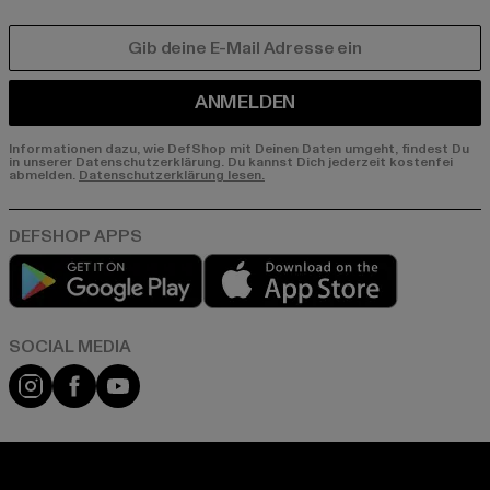
E-MAIL
ANMELDEN
Informationen dazu, wie DefShop mit Deinen Daten umgeht, findest Du
in unserer Datenschutzerklärung. Du kannst Dich jederzeit kostenfei
abmelden.
Datenschutzerklärung lesen.
Play market
App store
Instagram
Facebook
YouTube