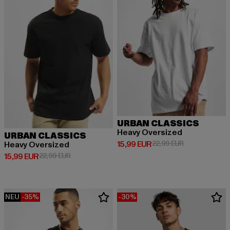
URBAN CLASSICS
Heavy Oversized
URBAN CLASSICS
Derzeitiger Preis: 15,99 EUR
Aktionspreis: 
15,99 EUR
22,99 EUR
Heavy Oversized
Derzeitiger Preis: 15,99 EUR
Aktionspreis: 22,99 EUR
15,99 EUR
22,99 EUR
NEU
-35%
-30%