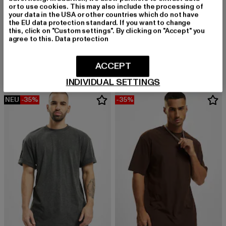
or to use cookies. This may also include the processing of
your data in the USA or other countries which do not have
the EU data protection standard. If you want to change
this, click on "Custom settings". By clicking on "Accept" you
agree to this.
Data protection
URBAN CLASSICS
KARL KANI
Tall
Small Signature Ziczac Pinstripe
Derzeitiger Preis: 12,99 EUR
Aktionspreis: 19,99 EUR
Derzeitiger Preis: 26,94 EUR
Aktionspreis:
12,99 EUR
19,99 EUR
26,94 EUR
34,99 EUR
ACCEPT
INDIVIDUAL SETTINGS
NEU
-35%
-35%