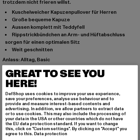
trotzdem nicht frieren willst.
kuschelweicher Kapuzenpullover für Herren
große bequeme Kapuze
aussen komplett mit Teddyfell
Rippstrickbündchen an Arm- und Hüftabschluss
sorgen für einen optimalen Sitz
weit geschnitten
Anlass: Alltag, Basic
Ausschnitt: Kapuze
GREAT TO SEE YOU
Ärmelart: Langarm
HERE!
Schnitt: Normal
Marke: Urban Classics
DefShop uses cookies to improve your use experience,
Kat.: Hoodies
save your preferences, analyse use behaviour and to
provide and measure interest-based contents and
Farbe: beige
advertising. In addition, we allow partners to extract data
Hersteller Farbe: darksand
or to use cookies. This may also include the processing of
your data in the USA or other countries which do not have
Materialzusammensetzung: 100% Polyester
the EU data protection standard. If you want to change
Art.Nr: TB2404-00806
this, click on "Custom settings". By clicking on "Accept" you
agree to this.
Data protection