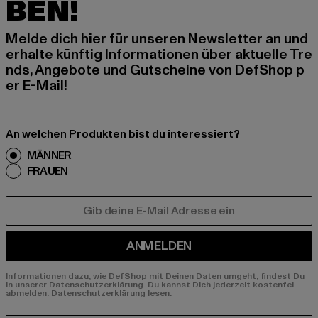
BEN!
Melde dich hier für unseren Newsletter an und
erhalte künftig Informationen über aktuelle Tre
nds, Angebote und Gutscheine von DefShop p
er E-Mail!
An welchen Produkten bist du interessiert?
MÄNNER
FRAUEN
E-MAIL
ANMELDEN
Informationen dazu, wie DefShop mit Deinen Daten umgeht, findest Du
in unserer Datenschutzerklärung. Du kannst Dich jederzeit kostenfei
abmelden.
Datenschutzerklärung lesen.