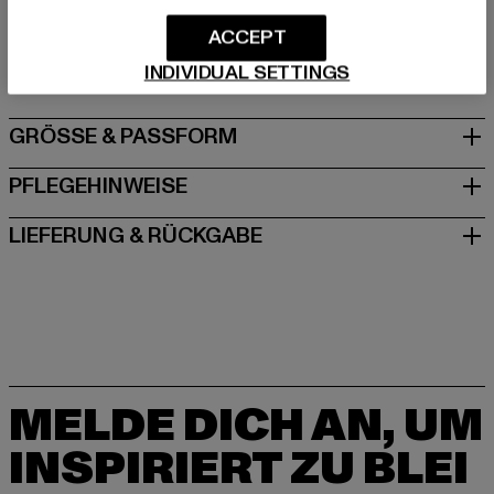
Hersteller: TB International GmbH |
info@tbint.de
Dr.-Robert-Murjahn-Straße 7 | 64372 Ober-Ramstadt |
ACCEPT
DE
INDIVIDUAL SETTINGS
GRÖSSE & PASSFORM
PFLEGEHINWEISE
LIEFERUNG & RÜCKGABE
MELDE DICH AN, UM
INSPIRIERT ZU BLEI