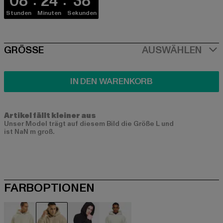
08
24
38
Stunden
Minuten
Sekunden
SIZE
GRÖSSE
AUSWÄHLEN
IN DEN WARENKORB
Artikel fällt kleiner aus
Unser Model trägt auf diesem Bild die Größe L und
ist NaN m groß.
FARBOPTIONEN