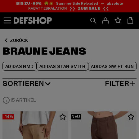
BIS ZU -65%
😲💥 Summer Sale Reloaded — absolute
Zum
Zum
Zum
RABATTESKALATION ❯❯
ZUM SALE
❮❮
Inhalt
Fußzeile
Produktraster
springen
springen
springen
ZURÜCK
BRAUNE JEANS
ADIDAS NMD
ADIDAS STAN SMITH
ADIDAS SWIFT RUN
SORTIEREN
FILTER
BELIEBTESTE
15 ARTIKEL
-14%
NEU