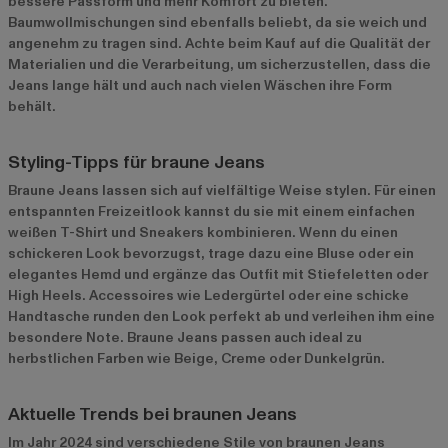
bessere Passform und mehr Komfort zu bieten.
Baumwollmischungen sind ebenfalls beliebt, da sie weich und
angenehm zu tragen sind. Achte beim Kauf auf die Qualität der
Materialien und die Verarbeitung, um sicherzustellen, dass die
Jeans lange hält und auch nach vielen Wäschen ihre Form
behält.
Styling-Tipps für braune Jeans
Braune Jeans lassen sich auf vielfältige Weise stylen. Für einen
entspannten Freizeitlook kannst du sie mit einem einfachen
weißen T-Shirt und Sneakers kombinieren. Wenn du einen
schickeren Look bevorzugst, trage dazu eine Bluse oder ein
elegantes Hemd und ergänze das Outfit mit Stiefeletten oder
High Heels. Accessoires wie Ledergürtel oder eine schicke
Handtasche runden den Look perfekt ab und verleihen ihm eine
besondere Note. Braune Jeans passen auch ideal zu
herbstlichen Farben wie Beige, Creme oder Dunkelgrün.
Aktuelle Trends bei braunen Jeans
Im Jahr 2024 sind verschiedene Stile von braunen Jeans