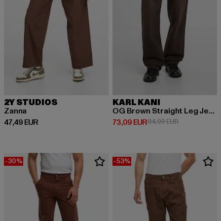
2Y STUDIOS
KARL KANI
Zanna
OG Brown Straight Leg Jeans
Derzeitiger Preis: 47,49 EUR
Derzeitiger Preis: 73,09 EUR
Aktionspreis:
47,49 EUR
73,09 EUR
84,99 EUR
-30%
-53%