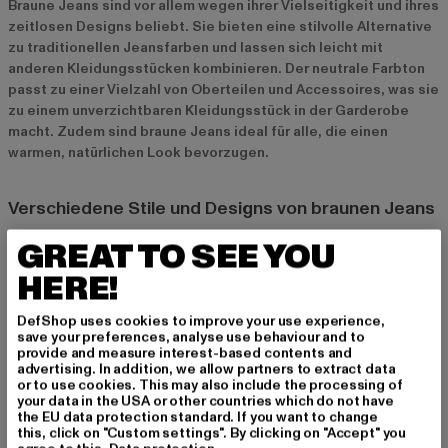
Braune Jeans sind vor allem wegen ihrer Vielseitigkeit und ihres
zeitlosen Designs beliebt. Sie bieten eine stilvolle Alternative
zu traditionellen Jeansfarben und lassen sich leicht mit
anderen Kleidungsstücken kombinieren. Der neutrale Farbton
passt zu einer Vielzahl von Oberteilen und Accessoires, was sie
zu einem unverzichtbaren Kleidungsstück in der Garderobe
macht. Zudem sind braune Jeans ideal für alle, die einen
warmen, natürlichen Look bevorzugen.
Verschiedene Stile und Designs von braunen Jeans
Klassische Slim Fit und Regular Fit Modelle
GREAT TO SEE YOU
Die klassischen Slim Fit und Regular Fit Modelle sind die
HERE!
beliebtesten Varianten von braunen Jeans. Slim Fit Jeans
sitzen eng und betonen die Silhouette, während Regular Fit
DefShop uses cookies to improve your use experience,
Jeans etwas lockerer geschnitten sind und somit mehr
save your preferences, analyse use behaviour and to
Bewegungsfreiheit bieten. Beide Stile sind ideal für den Alltag
provide and measure interest-based contents and
advertising. In addition, we allow partners to extract data
und lassen sich sowohl casual als auch etwas schicker stylen.
or to use cookies. This may also include the processing of
your data in the USA or other countries which do not have
the EU data protection standard. If you want to change
Bootcut, Flared und Baggy Styles
this, click on "Custom settings". By clicking on "Accept" you