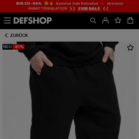
BIS ZU -65%
😲💥 Summer Sale Reloaded — absolute
Zum
Zum
RABATTESKALATION ❯❯
ZUM SALE
❮❮
Inhalt
Fußzeile
springen
springen
ZURÜCK
NEU
-40%