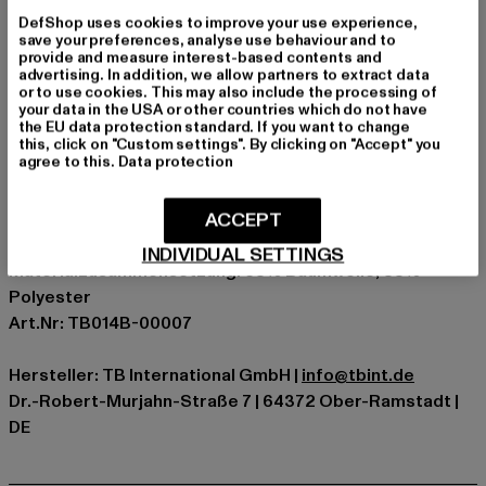
und einen Feel, der dich nicht enttäuscht. Das ist die
DefShop uses cookies to improve your use experience,
Basis, auf die du bauen kannst. Hol sie dir und mach sie zu
save your preferences, analyse use behaviour and to
deinem Signature-Piece.
provide and measure interest-based contents and
advertising. In addition, we allow partners to extract data
Anlass: Alltag, Bequem, Chillen, Freizeit, Basic
or to use cookies. This may also include the processing of
your data in the USA or other countries which do not have
Verschlussarten: Kordelzug
the EU data protection standard. If you want to change
Schnitt: Normal
this, click on "Custom settings". By clicking on "Accept" you
agree to this.
Data protection
Marke: Urban Classics
Kat.: Jogginghosen
ACCEPT
Farbe: schwarz
Hersteller Farbe: black
INDIVIDUAL SETTINGS
Materialzusammensetzung: 65% Baumwolle, 35%
Polyester
Art.Nr: TB014B-00007
Hersteller: TB International GmbH |
info@tbint.de
Dr.-Robert-Murjahn-Straße 7 | 64372 Ober-Ramstadt |
DE