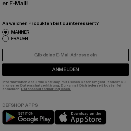
er E-Mail!
An welchen Produkten bist du interessiert?
MÄNNER
FRAUEN
E-MAIL
ANMELDEN
Informationen dazu, wie DefShop mit Deinen Daten umgeht, findest Du
in unserer Datenschutzerklärung. Du kannst Dich jederzeit kostenfei
abmelden.
Datenschutzerklärung lesen.
Play market
App store