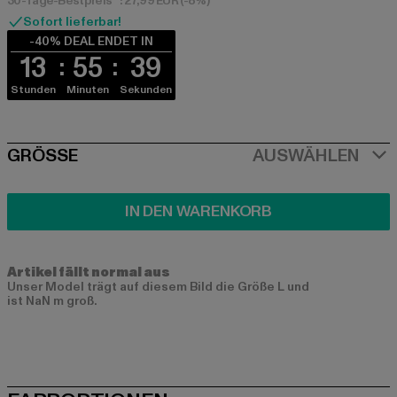
30-Tage-Bestpreis**: 27,99 EUR
(-8%)
Sofort lieferbar!
-40% DEAL ENDET IN
13
55
38
Stunden
Minuten
Sekunden
SIZE
GRÖSSE
AUSWÄHLEN
IN DEN WARENKORB
Artikel fällt normal aus
Unser Model trägt auf diesem Bild die Größe L und
ist NaN m groß.