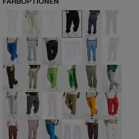
FARBOPTIONEN
beige
beige
beige
schwarz
blau
blau
blau
blau
blau
blau
blau
blau
braun
grün
grün
grün
grün
grau
grau
grau
bunt
olive
orange
rot