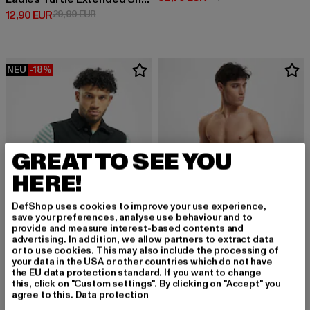
Derzeitiger Preis: 12,90 EUR
Aktionspreis: 29,99 EUR
12,90 EUR
29,99 EUR
NEU
-18%
GREAT TO SEE YOU
HERE!
DefShop uses cookies to improve your use experience,
save your preferences, analyse use behaviour and to
provide and measure interest-based contents and
advertising. In addition, we allow partners to extract data
or to use cookies. This may also include the processing of
your data in the USA or other countries which do not have
URBAN CLASSICS
URBAN CLASSICS
the EU data protection standard. If you want to change
Denim Vest
Retro
this, click on "Custom settings". By clicking on "Accept" you
Derzeitiger Preis: 40,99 EUR
Aktionspreis: 49,99 EUR
Derzeitiger Preis: 18,99 EUR
40,99 EUR
49,99 EUR
18,99 EUR
agree to this.
Data protection