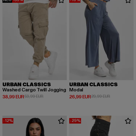
URBAN CLASSICS
URBAN CLASSICS
Washed Cargo Twill Jogging
Modal
Derzeitiger Preis: 38,99 EUR
Aktionspreis: 59,99 EUR
Derzeitiger Preis: 26,99 EUR
Aktionspreis:
38,99 EUR
59,99 EUR
26,99 EUR
29,99 EUR
-12%
-29%