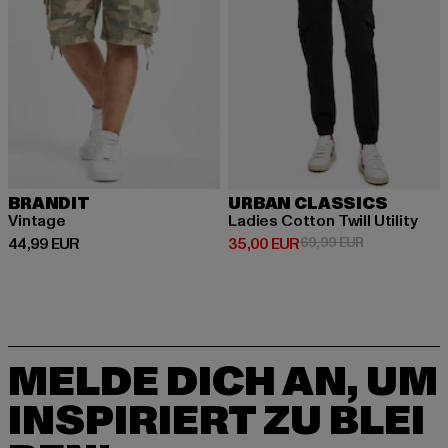
BRANDIT
URBAN CLASSICS
Vintage
Ladies Cotton Twill Utility
Derzeitiger Preis: 44,99 EUR
Derzeitiger Preis: 35,00 EUR
Aktionspreis:
44,99 EUR
35,00 EUR
69,99 EUR
MELDE DICH AN, UM
INSPIRIERT ZU BLEI