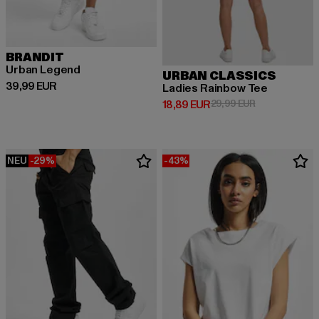
BRANDIT
Urban Legend
URBAN CLASSICS
Derzeitiger Preis: 39,99 EUR
39,99 EUR
Ladies Rainbow Tee
Derzeitiger Preis: 18,89 EUR
Aktionspreis: 
18,89 EUR
29,99 EUR
NEU
-29%
-43%