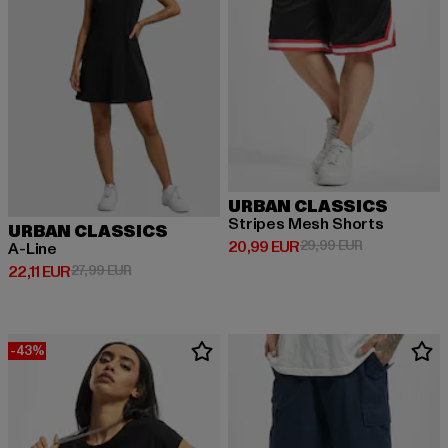
URBAN CLASSICS
Stripes Mesh Shorts
URBAN CLASSICS
Derzeitiger Preis: 20,99 EUR
Aktionspreis:
20,99 EUR
29,99 EUR
A-Line
Derzeitiger Preis: 22,11 EUR
Aktionspreis: 27,99 EUR
22,11 EUR
27,99 EUR
-43%