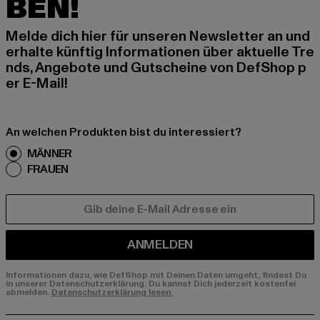
BEN!
Melde dich hier für unseren Newsletter an und
erhalte künftig Informationen über aktuelle Tre
nds, Angebote und Gutscheine von DefShop p
er E-Mail!
An welchen Produkten bist du interessiert?
MÄNNER
FRAUEN
E-MAIL
ANMELDEN
Informationen dazu, wie DefShop mit Deinen Daten umgeht, findest Du
in unserer Datenschutzerklärung. Du kannst Dich jederzeit kostenfei
abmelden.
Datenschutzerklärung lesen.