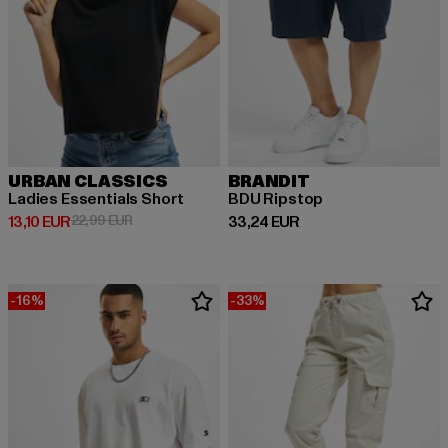
URBAN CLASSICS
BRANDIT
Ladies Essentials Short
BDU Ripstop
Derzeitiger Preis: 13,10 EUR
Aktionspreis: 22,99 EUR
Derzeitiger Preis: 33,24 EUR
13,10 EUR
22,99 EUR
33,24 EUR
-16%
-33%