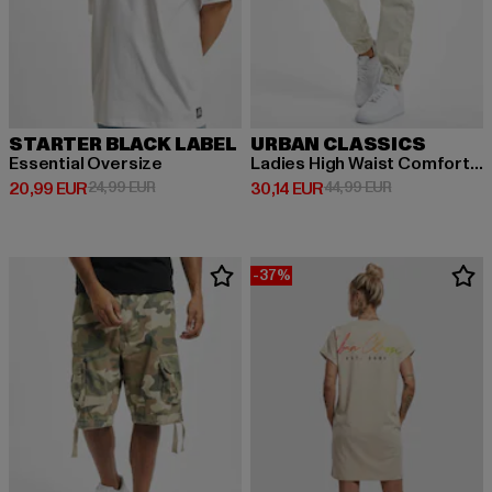
STARTER BLACK LABEL
URBAN CLASSICS
Essential Oversize
Ladies High Waist Comfort Jogging
Derzeitiger Preis: 20,99 EUR
Aktionspreis: 24,99 EUR
Derzeitiger Preis: 30,14 EUR
Aktionspreis: 
20,99 EUR
24,99 EUR
30,14 EUR
44,99 EUR
-37%