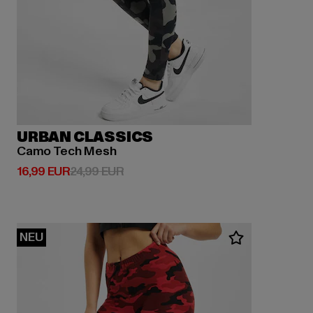
URBAN CLASSICS
Camo Tech Mesh
Derzeitiger Preis: 16,99 EUR
Aktionspreis: 24,99 EUR
16,99 EUR
24,99 EUR
NEU