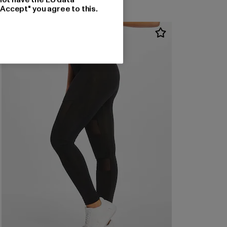
"Accept" you agree to this.
NEU
-47%