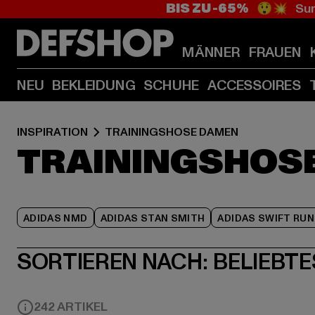
BIS ZU -65%
😲💥 Sum
MÄNNER
FRAUEN
NEU
BEKLEIDUNG
SCHUHE
ACCESSOIRES
INSPIRATION
TRAININGSHOSE DAMEN
TRAININGSHOS
ADIDAS NMD
ADIDAS STAN SMITH
ADIDAS SWIFT RUN
SORTIEREN NACH:
BELIEBTE
242 ARTIKEL