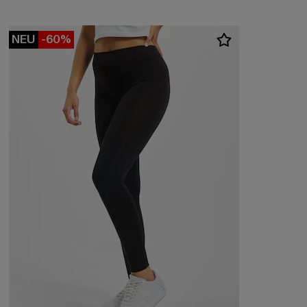
NEU
-60%