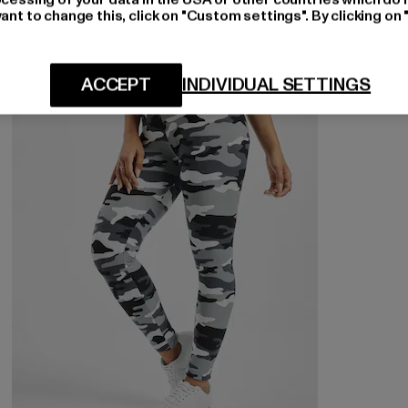
ant to change this, click on "Custom settings". By clicking on 
NEU
-33%
ACCEPT
INDIVIDUAL SETTINGS