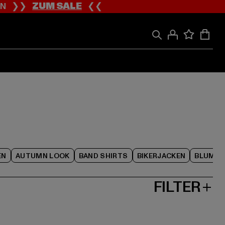
ION ❯❯
ZUM SALE
❮❮
EN
AUTUMN LOOK
BAND SHIRTS
BIKERJACKEN
BLUME
FILTER