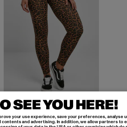
O SEE YOU HERE!
URBAN CLASSICS
Ladies Soft Aop
rove your use experience, save your preferences, analyse u
Derzeitiger Preis: 16,99 EUR
Aktionspreis: 19,99 EUR
16,99 EUR
19,99 EUR
ontents and advertising. In addition, we allow partners to e
ocessing of your data in the USA or other countries which do 