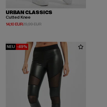
URBAN CLASSICS
Cutted Knee
Derzeitiger Preis: 14,10 EUR
Aktionspreis: 29,99 EUR
14,10 EUR
29,99 EUR
NEU
-49%