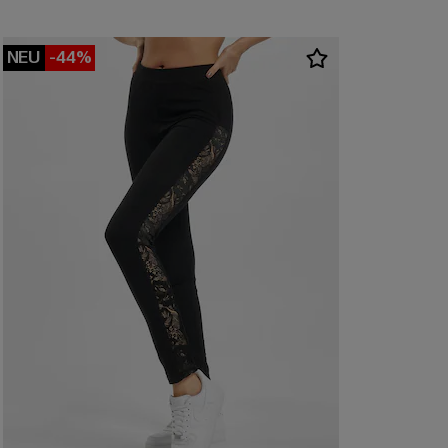
NEU
-44%