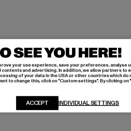
O SEE YOU HERE!
rove your use experience, save your preferences, analyse u
ontents and advertising. In addition, we allow partners to e
ocessing of your data in the USA or other countries which do 
ant to change this, click on "Custom settings". By clicking on 
ACCEPT
INDIVIDUAL SETTINGS