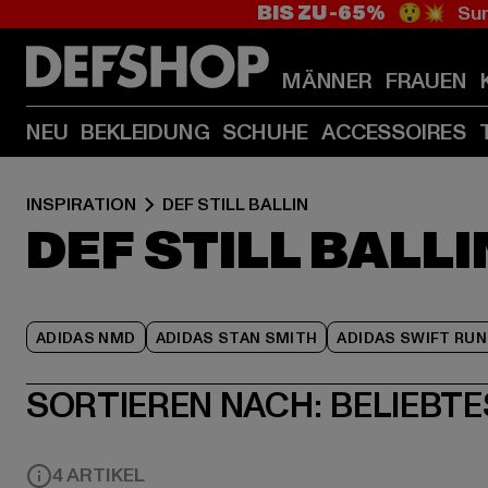
BIS ZU -65%
😲💥 Sum
MÄNNER
FRAUEN
NEU
BEKLEIDUNG
SCHUHE
ACCESSOIRES
INSPIRATION
DEF STILL BALLIN
DEF STILL BALLI
ADIDAS NMD
ADIDAS STAN SMITH
ADIDAS SWIFT RUN
SORTIEREN NACH:
BELIEBTE
4 ARTIKEL