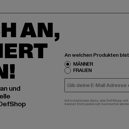
H AN,
IERT
An welchen Produkten bist
N!
MÄNNER
FRAUEN
E-MAIL
 an und
elle
Informationen dazu, wie DefShop mit 
 DefShop
kannst Dich jederzeit kostenfei abme