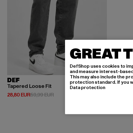
GREAT T
DefShop uses cookies to imp
and measure interest-based c
This may also include the pr
DEF
protection standard. If you w
Tapered Loose Fit
Data protection
Derzeitiger Preis: 28,80 EUR
Aktionspreis: 59,99 EUR
28,80 EUR
59,99 EUR