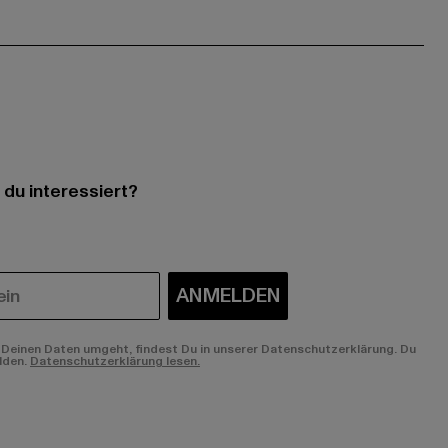
 du interessiert?
ANMELDEN
Deinen Daten umgeht, findest Du in unserer Datenschutzerklärung. Du
lden.
Datenschutzerklärung lesen.