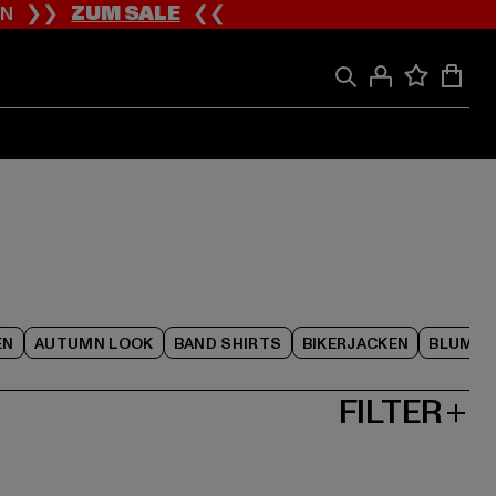
ION ❯❯
ZUM SALE
❮❮
EN
AUTUMN LOOK
BAND SHIRTS
BIKERJACKEN
BLUME
FILTER