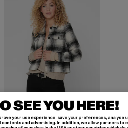
O SEE YOU HERE!
rove your use experience, save your preferences, analyse u
ontents and advertising. In addition, we allow partners to e
ocessing of your data in the USA or other countries which do 