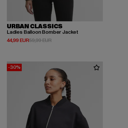
URBAN CLASSICS
Ladies Balloon Bomber Jacket
Derzeitiger Preis: 44,99 EUR
Aktionspreis: 59,99 EUR
44,99 EUR
59,99 EUR
-30%