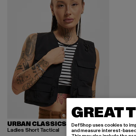
GREAT T
URBAN CLASSICS
DefShop uses cookies to imp
Ladies Short Tactical
and measure interest-based c
This may also include the pr