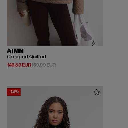
AIMN
Cropped Quilted
Derzeitiger Preis: 149,59 EUR
Aktionspreis: 169,99 EUR
149,59 EUR
169,99 EUR
-14%