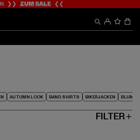
ION ❯❯
ZUM SALE
❮❮
EN
AUTUMN LOOK
BAND SHIRTS
BIKERJACKEN
BLUME
FILTER