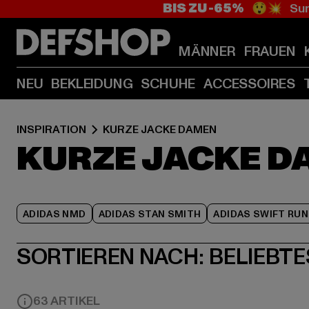
BIS ZU -65%
😲💥 Sum
MÄNNER
FRAUEN
NEU
BEKLEIDUNG
SCHUHE
ACCESSOIRES
INSPIRATION
KURZE JACKE DAMEN
KURZE JACKE D
ADIDAS NMD
ADIDAS STAN SMITH
ADIDAS SWIFT RUN
SORTIEREN NACH:
BELIEBTE
63 ARTIKEL