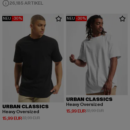
26,185 ARTIKEL
NEU
-30%
NEU
-30%
URBAN CLASSICS
Heavy Oversized
URBAN CLASSICS
Derzeitiger Preis: 15,99 EUR
Aktionspreis: 
15,99 EUR
22,99 EUR
Heavy Oversized
Derzeitiger Preis: 15,99 EUR
Aktionspreis: 22,99 EUR
15,99 EUR
22,99 EUR