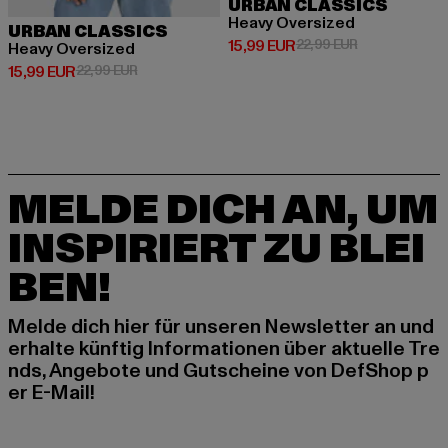
URBAN CLASSICS
Heavy Oversized
URBAN CLASSICS
Derzeitiger Preis: 15,99 EUR
Aktionspreis: 
15,99 EUR
22,99 EUR
Heavy Oversized
Derzeitiger Preis: 15,99 EUR
Aktionspreis: 22,99 EUR
15,99 EUR
22,99 EUR
MELDE DICH AN, UM
INSPIRIERT ZU BLEI
BEN!
Melde dich hier für unseren Newsletter an und
erhalte künftig Informationen über aktuelle Tre
nds, Angebote und Gutscheine von DefShop p
er E-Mail!