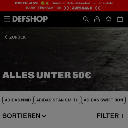
BIS ZU -65%
😲💥 Summer Sale Reloaded — absolute
Zum
Zum
Zum
RABATTESKALATION ❯❯
ZUM SALE
❮❮
Inhalt
Fußzeile
Produktraster
springen
springen
springen
ZURÜCK
ADIDAS NMD
ADIDAS STAN SMITH
ADIDAS SWIFT RUN
SORTIEREN
FILTER
BELIEBTESTE