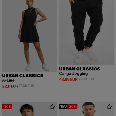
URBAN CLASSICS
Cargo Jogging
URBAN CLASSICS
Derzeitiger Preis: 42,99 EUR
Aktionspreis:
42,99 EUR
59,99 EUR
A-Line
Derzeitiger Preis: 22,11 EUR
Aktionspreis: 27,99 EUR
22,11 EUR
27,99 EUR
-30%
NEU
-20%