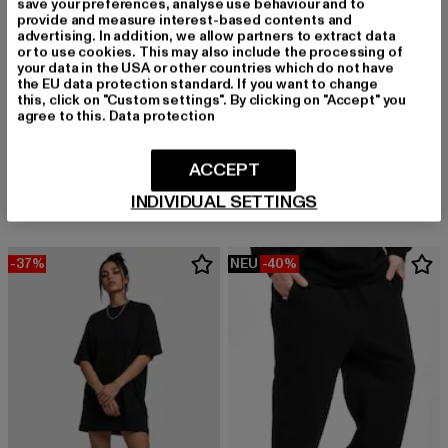
save your preferences, analyse use behaviour and to
provide and measure interest-based contents and
advertising. In addition, we allow partners to extract data
or to use cookies. This may also include the processing of
your data in the USA or other countries which do not have
the EU data protection standard. If you want to change
this, click on "Custom settings". By clicking on "Accept" you
agree to this.
Data protection
URBAN CLASSICS
Tall
URBAN CLASSICS
Derzeitiger Preis: 12,99 EUR
Aktionspreis: 
12,99 EUR
19,99 EUR
Tall
ACCEPT
Derzeitiger Preis: 12,99 EUR
Aktionspreis: 19,99 EUR
12,99 EUR
19,99 EUR
INDIVIDUAL SETTINGS
-37%
NEU
-40%