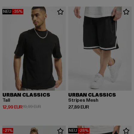
NEU
-35%
URBAN CLASSICS
URBAN CLASSICS
Tall
Stripes Mesh
Derzeitiger Preis: 12,99 EUR
Aktionspreis: 19,99 EUR
Derzeitiger Preis: 27,89 EUR
12,99 EUR
19,99 EUR
27,89 EUR
-21%
NEU
-28%