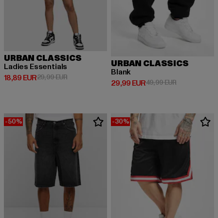
URBAN CLASSICS
URBAN CLASSICS
Ladies Essentials
Blank
Derzeitiger Preis: 18,89 EUR
Aktionspreis: 29,99 EUR
18,89 EUR
29,99 EUR
Derzeitiger Preis: 29,99 EUR
Aktionspreis:
29,99 EUR
49,99 EUR
-50%
-30%