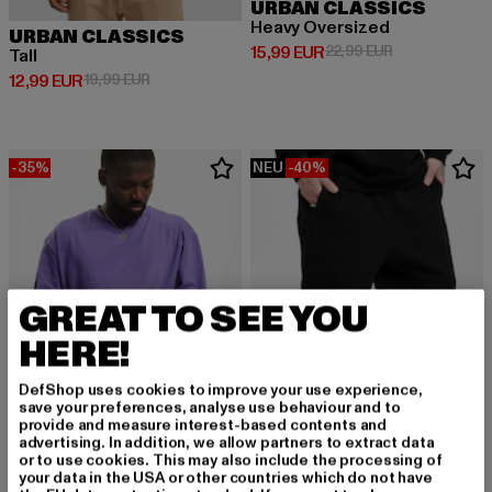
URBAN CLASSICS
Heavy Oversized
URBAN CLASSICS
Derzeitiger Preis: 15,99 EUR
Aktionspreis: 
15,99 EUR
22,99 EUR
Tall
Derzeitiger Preis: 12,99 EUR
Aktionspreis: 19,99 EUR
12,99 EUR
19,99 EUR
-35%
NEU
-40%
GREAT TO SEE YOU
HERE!
DefShop uses cookies to improve your use experience,
save your preferences, analyse use behaviour and to
provide and measure interest-based contents and
advertising. In addition, we allow partners to extract data
or to use cookies. This may also include the processing of
URBAN CLASSICS
your data in the USA or other countries which do not have