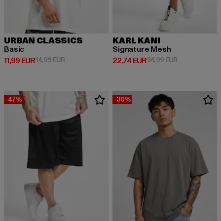
URBAN CLASSICS
KARL KANI
Basic
Signature Mesh
Derzeitiger Preis: 11,99 EUR
Aktionspreis: 14,99 EUR
Derzeitiger Preis: 22,74 EUR
Aktionspreis: 
11,99 EUR
14,99 EUR
22,74 EUR
34,99 EUR
-47%
-30%