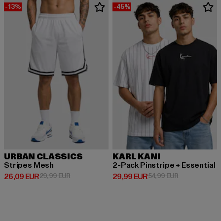
-13%
-45%
URBAN CLASSICS
KARL KANI
Stripes Mesh
2-Pack Pinstripe + Essential
Derzeitiger Preis: 26,09 EUR
Aktionspreis: 29,99 EUR
Derzeitiger Preis: 29,99 EUR
Aktionspreis:
26,09 EUR
29,99 EUR
29,99 EUR
54,99 EUR