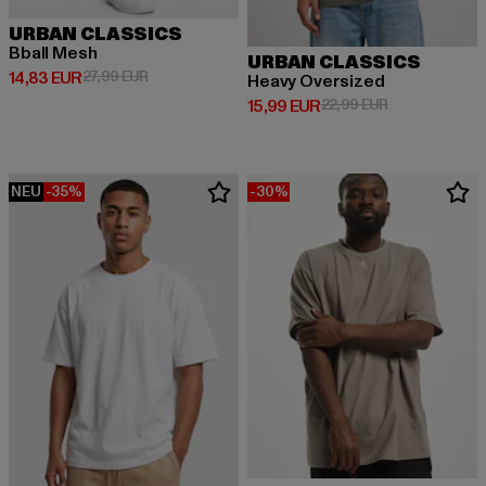
URBAN CLASSICS
Bball Mesh
URBAN CLASSICS
Derzeitiger Preis: 14,83 EUR
Aktionspreis: 27,99 EUR
14,83 EUR
27,99 EUR
Heavy Oversized
Derzeitiger Preis: 15,99 EUR
Aktionspreis: 
15,99 EUR
22,99 EUR
NEU
-35%
-30%