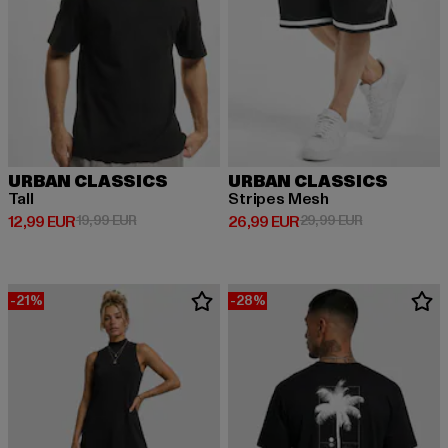
URBAN CLASSICS
URBAN CLASSICS
Tall
Stripes Mesh
Derzeitiger Preis: 12,99 EUR
Aktionspreis: 19,99 EUR
Derzeitiger Preis: 26,99 EUR
Aktionspreis:
12,99 EUR
19,99 EUR
26,99 EUR
29,99 EUR
-21%
-28%