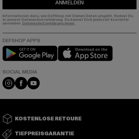
ANMELDEN
Informationen dazu, wie DefShop mit Deinen Daten umgeht, findest Du
in unserer Datenschutzerklärung. Du kannst Dich jederzeit kostenfei
abmelden.
Datenschutzerklärung lesen.
Play market
App store
Instagram
Facebook
YouTube
KOSTENLOSE RETOURE
TIEFPREISGARANTIE