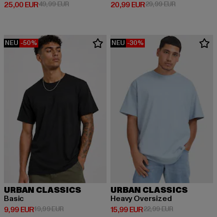
Derzeitiger Preis: 25,00 EUR
Aktionspreis: 49,99 EUR
Derzeitiger Preis: 20,99 EUR
Aktionspreis:
25,00 EUR
49,99 EUR
20,99 EUR
29,99 EUR
NEU
-50%
NEU
-30%
URBAN CLASSICS
URBAN CLASSICS
Basic
Heavy Oversized
Derzeitiger Preis: 9,99 EUR
Aktionspreis: 19,99 EUR
Derzeitiger Preis: 15,99 EUR
Aktionspreis: 
9,99 EUR
19,99 EUR
15,99 EUR
22,99 EUR