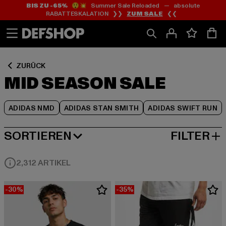
BIS ZU -65%
😲💥 Summer Sale Reloaded — absolute
Zum
Zum
Zum
RABATTESKALATION ❯❯
ZUM SALE
❮❮
Inhalt
Fußzeile
Produktraster
springen
springen
springen
ZURÜCK
MID SEASON SALE
ADIDAS NMD
ADIDAS STAN SMITH
ADIDAS SWIFT RUN
SORTIEREN
FILTER
BELIEBTESTE
2,312 ARTIKEL
-30%
-35%