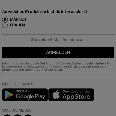
An welchen Produkten bist du interessiert?
MÄNNER
FRAUEN
E-MAIL
ANMELDEN
Informationen dazu, wie DefShop mit Deinen Daten umgeht, findest Du
in unserer Datenschutzerklärung. Du kannst Dich jederzeit kostenfei
abmelden.
Datenschutzerklärung lesen.
Play market
App store