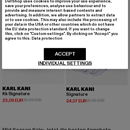
-23%
-14%
DefShop uses cookies to improve your use experience,
save your preferences, analyse use behaviour and to
provide and measure interest-based contents and
advertising. In addition, we allow partners to extract data
or to use cookies. This may also include the processing of
your data in the USA or other countries which do not have
the EU data protection standard. If you want to change
this, click on "Custom settings". By clicking on "Accept" you
agree to this.
Data protection
ACCEPT
INDIVIDUAL SETTINGS
KARL KANI
KARL KANI
Kk Signature
Signature
Derzeitiger Preis: 23,09 EUR
Aktionspreis: 29,99 EUR
23,09 EUR
29,99 EUR
Derzeitiger Preis: 24,07 EUR
Aktionspreis: 
24,07 EUR
27,99 EUR
Mid Season Sale: Jetzt die besten Angebote