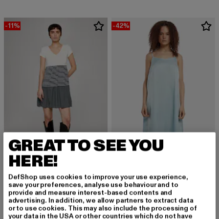
-11%
-42%
GREAT TO SEE YOU
HERE!
URBAN CLASSICS
Viscose Satin Slip
CLOUD5IVE
DefShop uses cookies to improve your use experience,
Derzeitiger Preis: 31,89 EUR
Aktionspreis: 
31,89 EUR
54,99 EUR
COLORBLOCK
save your preferences, analyse use behaviour and to
provide and measure interest-based contents and
Derzeitiger Preis: 16,01 EUR
Aktionspreis: 17,99 EUR
16,01 EUR
17,99 EUR
advertising. In addition, we allow partners to extract data
or to use cookies. This may also include the processing of
your data in the USA or other countries which do not have