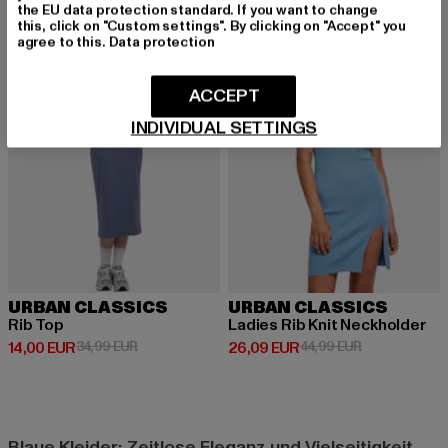
the EU data protection standard. If you want to change
this, click on "Custom settings". By clicking on "Accept" you
-60%
-42%
agree to this.
Data protection
ACCEPT
INDIVIDUAL SETTINGS
URBAN CLASSICS
URBAN CLASSICS
Rib Top
Ladies Rib Knit Neckholder
Derzeitiger Preis: 14,00 EUR
Aktionspreis: 34,99 EUR
Derzeitiger Preis: 26,09 EUR
Aktionspreis:
14,00 EUR
34,99 EUR
26,09 EUR
44,99 EUR
Blaue Kleider: Zeitlose Eleganz und Vielseitigkeit