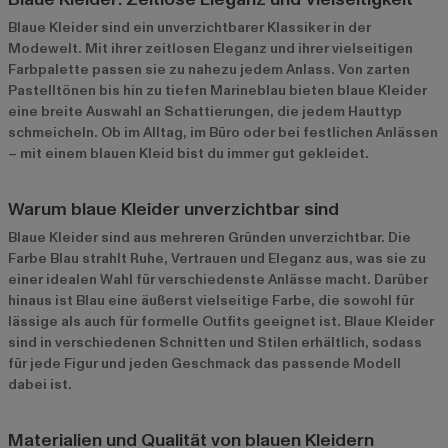
Blaue Kleider sind ein unverzichtbarer Klassiker in der
Modewelt. Mit ihrer zeitlosen Eleganz und ihrer vielseitigen
Farbpalette passen sie zu nahezu jedem Anlass. Von zarten
Pastelltönen bis hin zu tiefen Marineblau bieten blaue Kleider
eine breite Auswahl an Schattierungen, die jedem Hauttyp
schmeicheln. Ob im Alltag, im Büro oder bei festlichen Anlässen
– mit einem blauen Kleid bist du immer gut gekleidet.
Warum blaue Kleider unverzichtbar sind
Blaue Kleider sind aus mehreren Gründen unverzichtbar. Die
Farbe Blau strahlt Ruhe, Vertrauen und Eleganz aus, was sie zu
einer idealen Wahl für verschiedenste Anlässe macht. Darüber
hinaus ist Blau eine äußerst vielseitige Farbe, die sowohl für
lässige als auch für formelle Outfits geeignet ist. Blaue Kleider
sind in verschiedenen Schnitten und Stilen erhältlich, sodass
für jede Figur und jeden Geschmack das passende Modell
dabei ist.
Materialien und Qualität von blauen Kleidern