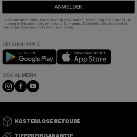
ANMELDEN
Informationen dazu, wie DefShop mit Deinen Daten umgeht, findest Du
in unserer Datenschutzerklärung. Du kannst Dich jederzeit kostenfei
abmelden.
Datenschutzerklärung lesen.
Play market
App store
Instagram
Facebook
YouTube
KOSTENLOSE RETOURE
TIEFPREISGARANTIE