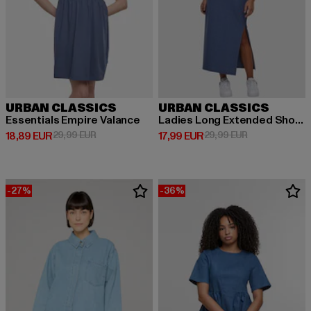
URBAN CLASSICS
URBAN CLASSICS
Essentials Empire Valance
Ladies Long Extended Shoulder Dress
Derzeitiger Preis: 18,89 EUR
Aktionspreis: 29,99 EUR
Derzeitiger Preis: 17,99 EUR
Aktionspreis: 
18,89 EUR
29,99 EUR
17,99 EUR
29,99 EUR
-27%
-36%