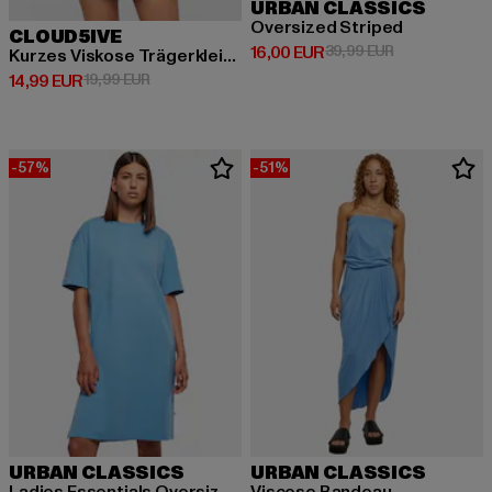
URBAN CLASSICS
Oversized Striped
CLOUD5IVE
Derzeitiger Preis: 16,00 EUR
Aktionspreis: 
16,00 EUR
39,99 EUR
Kurzes Viskose Trägerkleid mit Blumen Print
Derzeitiger Preis: 14,99 EUR
Aktionspreis: 19,99 EUR
14,99 EUR
19,99 EUR
-57%
-51%
URBAN CLASSICS
URBAN CLASSICS