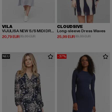
VILA
CLOUD5IVE
VIJULISA NEW S/S MIDI DRESS
Long-sleeve Dress Waves
Derzeitiger Preis: 20,79 EUR
Aktionspreis: 39,99 EUR
Derzeitiger Preis: 25,99 EUR
Aktionspreis:
20,79 EUR
39,99 EUR
25,99 EUR
39,99 EUR
NEU
-37%