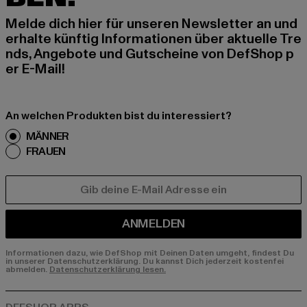
Melde dich hier für unseren Newsletter an und
erhalte künftig Informationen über aktuelle Tre
nds, Angebote und Gutscheine von DefShop p
er E-Mail!
An welchen Produkten bist du interessiert?
MÄNNER
FRAUEN
E-MAIL
ANMELDEN
Informationen dazu, wie DefShop mit Deinen Daten umgeht, findest Du
in unserer Datenschutzerklärung. Du kannst Dich jederzeit kostenfei
abmelden.
Datenschutzerklärung lesen.