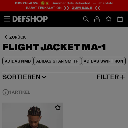
BIS ZU -65%
😲💥 Summer Sale Reloaded — absolute
Zum
Zum
Zum
RABATTESKALATION ❯❯
ZUM SALE
❮❮
Inhalt
Fußzeile
Produktraster
springen
springen
springen
ZURÜCK
FLIGHT JACKET MA-1
ADIDAS NMD
ADIDAS STAN SMITH
ADIDAS SWIFT RUN
SORTIEREN
FILTER
BELIEBTESTE
1 ARTIKEL