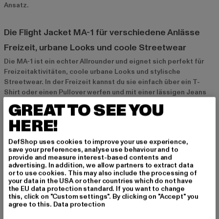
Ansatz.
Die Flight Jacket MA-1 für verschiedene Anlässe
Freizeit, urbane Looks und coole Streetwear
Die MA-1 ist ein echter Allrounder und eignet sich perfekt für
Freizeitaktivitäten, coole urbane Looks und stylische
Streetwear. In der Freizeit kannst du sie einfach über ein T-
Shirt oder einen Pullover werfen und mit einer lässigen Jeans
und Sneakers kombinieren. Auch in der Streetwear-Szene ist
GREAT TO SEE YOU
die MA-1 sehr beliebt und wird oft mit angesagten Brands,
HERE!
weiten Hosen und stylischen Sneakern kombiniert. Ob beim
Bummel durch die Stadt oder beim Treffen mit Freunden – die
DefShop uses cookies to improve your use experience,
MA-1 sorgt immer für einen coolen Look.
save your preferences, analyse use behaviour and to
provide and measure interest-based contents and
advertising. In addition, we allow partners to extract data
Der ideale Begleiter für kühle Tage und modische
or to use cookies. This may also include the processing of
your data in the USA or other countries which do not have
Statements
the EU data protection standard. If you want to change
this, click on "Custom settings". By clicking on "Accept" you
Die MA-1 ist nicht nur stylisch, sondern auch funktional. Dank
agree to this.
Data protection
ihres wärmenden Futters und der windabweisenden Materialien
hält sie dich auch an kühleren Tagen angenehm warm.