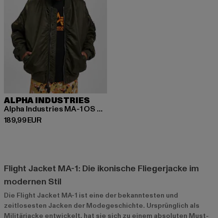
ALPHA INDUSTRIES
Alpha Industries MA-1 OS Puckered Bomberjacke
Derzeitiger Preis: 189,99 EUR
189,99 EUR
Flight Jacket MA-1: Die ikonische Fliegerjacke im
modernen Stil
Die Flight Jacket MA-1 ist eine der bekanntesten und
zeitlosesten Jacken der Modegeschichte. Ursprünglich als
Militärjacke entwickelt, hat sie sich zu einem absoluten Must-