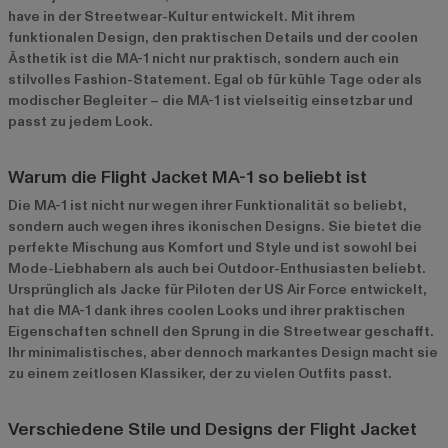
have in der Streetwear-Kultur entwickelt. Mit ihrem
funktionalen Design, den praktischen Details und der coolen
Ästhetik ist die MA-1 nicht nur praktisch, sondern auch ein
stilvolles Fashion-Statement. Egal ob für kühle Tage oder als
modischer Begleiter – die MA-1 ist vielseitig einsetzbar und
passt zu jedem Look.
Warum die Flight Jacket MA-1 so beliebt ist
Die MA-1 ist nicht nur wegen ihrer Funktionalität so beliebt,
sondern auch wegen ihres ikonischen Designs. Sie bietet die
perfekte Mischung aus Komfort und Style und ist sowohl bei
Mode-Liebhabern als auch bei Outdoor-Enthusiasten beliebt.
Ursprünglich als Jacke für Piloten der US Air Force entwickelt,
hat die MA-1 dank ihres coolen Looks und ihrer praktischen
Eigenschaften schnell den Sprung in die Streetwear geschafft.
Ihr minimalistisches, aber dennoch markantes Design macht sie
zu einem zeitlosen Klassiker, der zu vielen Outfits passt.
Verschiedene Stile und Designs der Flight Jacket