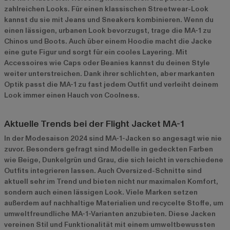
zahlreichen Looks. Für einen klassischen Streetwear-Look
kannst du sie mit Jeans und Sneakers kombinieren. Wenn du
einen lässigen, urbanen Look bevorzugst, trage die MA-1 zu
Chinos und Boots. Auch über einem Hoodie macht die Jacke
eine gute Figur und sorgt für ein cooles Layering. Mit
Accessoires wie Caps oder Beanies kannst du deinen Style
weiter unterstreichen. Dank ihrer schlichten, aber markanten
Optik passt die MA-1 zu fast jedem Outfit und verleiht deinem
Look immer einen Hauch von Coolness.
Aktuelle Trends bei der Flight Jacket MA-1
In der Modesaison 2024 sind MA-1-Jacken so angesagt wie nie
zuvor. Besonders gefragt sind Modelle in gedeckten Farben
wie Beige, Dunkelgrün und Grau, die sich leicht in verschiedene
Outfits integrieren lassen. Auch Oversized-Schnitte sind
aktuell sehr im Trend und bieten nicht nur maximalen Komfort,
sondern auch einen lässigen Look. Viele Marken setzen
außerdem auf nachhaltige Materialien und recycelte Stoffe, um
umweltfreundliche MA-1-Varianten anzubieten. Diese Jacken
vereinen Stil und Funktionalität mit einem umweltbewussten