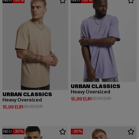
NEU
-30%
NEU
-30%
URBAN CLASSICS
Heavy Oversized
URBAN CLASSICS
Derzeitiger Preis: 15,99 EUR
Aktionspreis: 
15,99 EUR
22,99 EUR
Heavy Oversized
Derzeitiger Preis: 15,99 EUR
Aktionspreis: 22,99 EUR
15,99 EUR
22,99 EUR
NEU
-30%
-30%