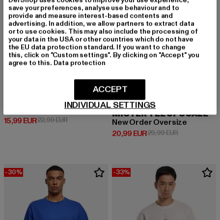
save your preferences, analyse use behaviour and to
provide and measure interest-based contents and
advertising. In addition, we allow partners to extract data
or to use cookies. This may also include the processing of
your data in the USA or other countries which do not have
the EU data protection standard. If you want to change
this, click on "Custom settings". By clicking on "Accept" you
agree to this.
Data protection
ACCEPT
URBAN CLASSICS
INDIVIDUAL SETTINGS
Heavy Oversized
MISTER TEE UPSCALE
Derzeitiger Preis: 15,99 EUR
Aktionspreis: 22,99 EUR
15,99 EUR
22,99 EUR
New Order Oversize
Derzeitiger Preis: 20,99 EUR
Aktionspreis:
20,99 EUR
29,99 EUR
-30%
-33%