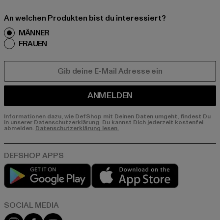
An welchen Produkten bist du interessiert?
MÄNNER
FRAUEN
E-MAIL
ANMELDEN
Informationen dazu, wie DefShop mit Deinen Daten umgeht, findest Du
in unserer Datenschutzerklärung. Du kannst Dich jederzeit kostenfei
abmelden.
Datenschutzerklärung lesen.
Play market
App store
Instagram
Facebook
YouTube