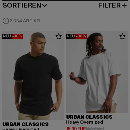
SORTIEREN
FILTER
BELIEBTESTE
2,384 ARTIKEL
NEU
-30%
NEU
-30%
URBAN CLASSICS
Heavy Oversized
URBAN CLASSICS
Derzeitiger Preis: 15,99 EUR
Aktionspreis: 
15,99 EUR
22,99 EUR
Heavy Oversized