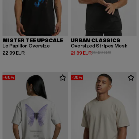
MISTER TEE UPSCALE
URBAN CLASSICS
Le Papillon Oversize
Oversized Stripes Mesh
Derzeitiger Preis: 22,99 EUR
Derzeitiger Preis: 21,89 EUR
Aktionspreis: 
22,99 EUR
21,89 EUR
29,99 EUR
-60%
-30%