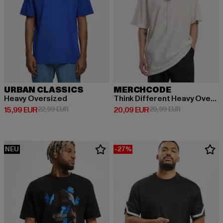
URBAN CLASSICS
MERCHCODE
Heavy Oversized
Think Different Heavy Oversized Tee
Derzeitiger Preis: 15,99 EUR
Aktionspreis: 22,99 EUR
Derzeitiger Preis: 20,09 EUR
Aktionspreis:
15,99 EUR
22,99 EUR
20,09 EUR
29,99 EUR
NEU
-27%