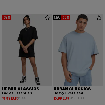
-37%
NEU
-30%
URBAN CLASSICS
URBAN CLASSICS
Ladies Essentials
Heavy Oversized
Derzeitiger Preis: 18,89 EUR
Aktionspreis: 29,99 EUR
Derzeitiger Preis: 15,99 EUR
Aktionspreis: 
18,89 EUR
29,99 EUR
15,99 EUR
22,99 EUR