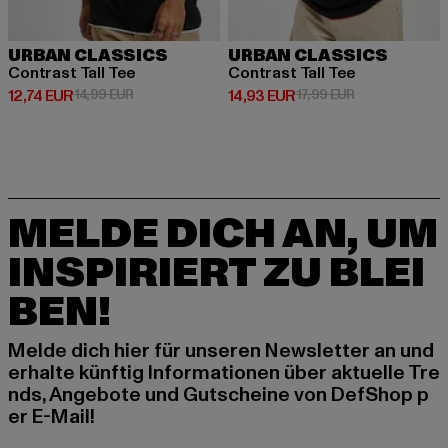
URBAN CLASSICS
URBAN CLASSICS
Contrast Tall Tee
Contrast Tall Tee
Derzeitiger Preis: 12,74 EUR
Aktionspreis: 14,99 EUR
Derzeitiger Preis: 14,93 EUR
Aktionspreis: 1
12,74 EUR
14,99 EUR
14,93 EUR
17,99 EUR
MELDE DICH AN, UM
INSPIRIERT ZU BLEI
BEN!
Melde dich hier für unseren Newsletter an und
erhalte künftig Informationen über aktuelle Tre
nds, Angebote und Gutscheine von DefShop p
er E-Mail!