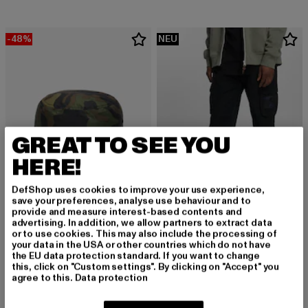
-48%
NEU
GREAT TO SEE YOU
HERE!
DefShop uses cookies to improve your use experience,
save your preferences, analyse use behaviour and to
provide and measure interest-based contents and
advertising. In addition, we allow partners to extract data
FLEXFIT
BRANDIT
or to use cookies. This may also include the processing of
Camo Bucket
Vintage Cargo Pants
your data in the USA or other countries which do not have
the EU data protection standard. If you want to change
Derzeitiger Preis: 20,79 EUR
Aktionspreis: 39,99 EUR
Derzeitiger Preis: 56,99 EUR
20,79 EUR
39,99 EUR
56,99 EUR
this, click on "Custom settings". By clicking on "Accept" you
agree to this.
Data protection