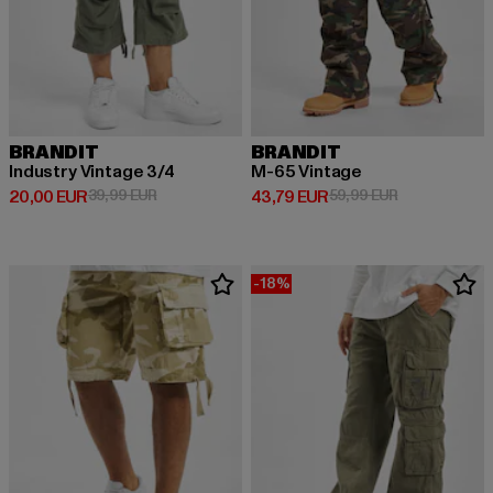
BRANDIT
BRANDIT
Industry Vintage 3/4
M-65 Vintage
Derzeitiger Preis: 20,00 EUR
Aktionspreis: 39,99 EUR
Derzeitiger Preis: 43,79 EUR
Aktionspreis:
20,00 EUR
39,99 EUR
43,79 EUR
59,99 EUR
-18%