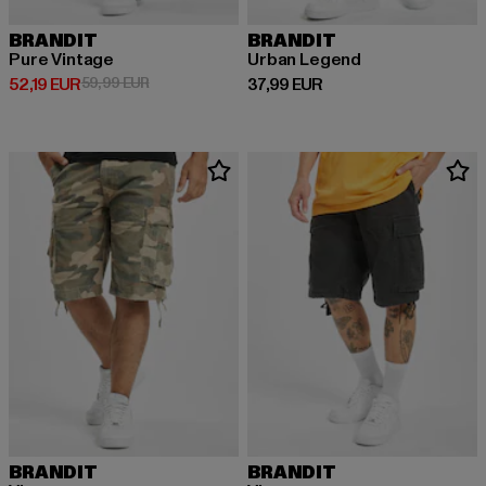
BRANDIT
BRANDIT
Pure Vintage
Urban Legend
Derzeitiger Preis: 52,19 EUR
Aktionspreis: 59,99 EUR
Derzeitiger Preis: 37,99 EUR
52,19 EUR
59,99 EUR
37,99 EUR
BRANDIT
BRANDIT