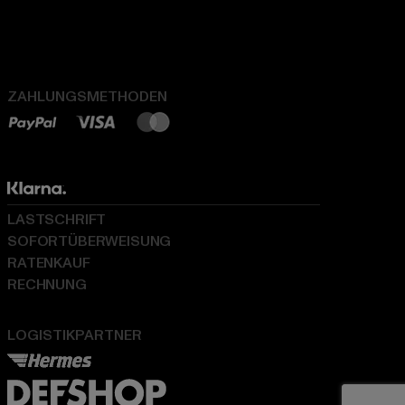
ZAHLUNGSMETHODEN
LASTSCHRIFT
SOFORTÜBERWEISUNG
RATENKAUF
RECHNUNG
LOGISTIKPARTNER