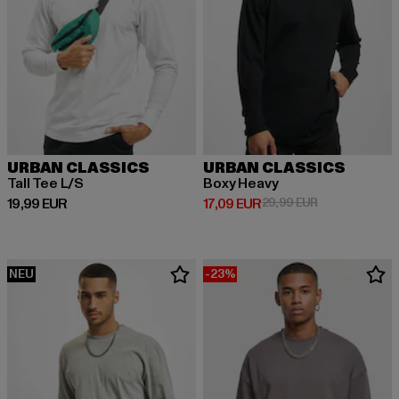
URBAN CLASSICS
URBAN CLASSICS
Tall Tee L/S
Boxy Heavy
Derzeitiger Preis: 19,99 EUR
Derzeitiger Preis: 17,09 EUR
Aktionspreis: 
19,99 EUR
17,09 EUR
29,99 EUR
NEU
-23%