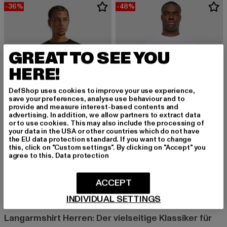
-36%
-48%
GREAT TO SEE YOU
HERE!
DefShop uses cookies to improve your use experience,
save your preferences, analyse use behaviour and to
provide and measure interest-based contents and
advertising. In addition, we allow partners to extract data
or to use cookies. This may also include the processing of
your data in the USA or other countries which do not have
the EU data protection standard. If you want to change
K1X
ZOO YORK
this, click on "Custom settings". By clicking on "Accept" you
agree to this.
Data protection
K1X Bootleg Longsleeve
ZM241-053-1 Zoo York Icecream Longsleeve
Derzeitiger Preis: 28,79 EUR
Aktionspreis: 44,99 EUR
Derzeitiger Preis: 25,99 EUR
Aktionspreis:
28,79 EUR
44,99 EUR
25,99 EUR
49,99 EUR
ACCEPT
INDIVIDUAL SETTINGS
Langarmshirt Herren: Der vielseitige Klassiker für