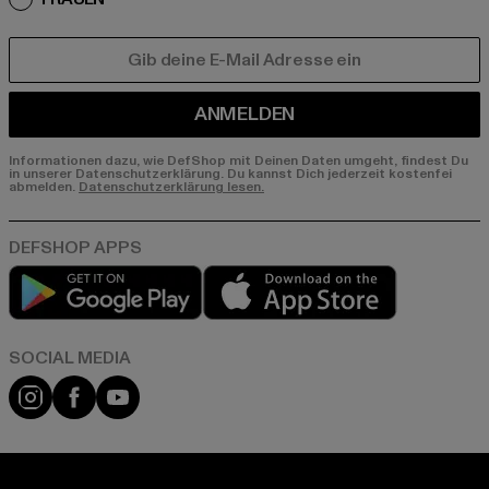
E-MAIL
ANMELDEN
Informationen dazu, wie DefShop mit Deinen Daten umgeht, findest Du
in unserer Datenschutzerklärung. Du kannst Dich jederzeit kostenfei
abmelden.
Datenschutzerklärung lesen.
Play market
App store
Instagram
Facebook
YouTube