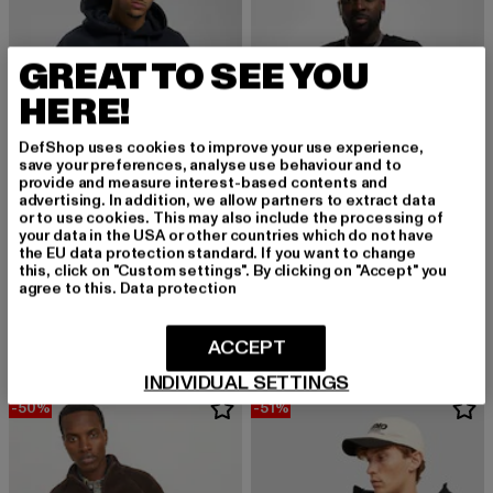
GREAT TO SEE YOU
HERE!
DefShop uses cookies to improve your use experience,
save your preferences, analyse use behaviour and to
provide and measure interest-based contents and
advertising. In addition, we allow partners to extract data
or to use cookies. This may also include the processing of
your data in the USA or other countries which do not have
the EU data protection standard. If you want to change
this, click on "Custom settings". By clicking on "Accept" you
JACK AND JONES
JACK AND JONES
agree to this.
Data protection
Bluralley
Blaward Crew Neck
Derzeitiger Preis: 30,10 EUR
Aktionspreis: 69,99 EUR
Derzeitiger Preis: 17,15 EUR
Aktionspreis: 3
30,10 EUR
69,99 EUR
17,15 EUR
34,99 EUR
ACCEPT
INDIVIDUAL SETTINGS
-50%
-51%