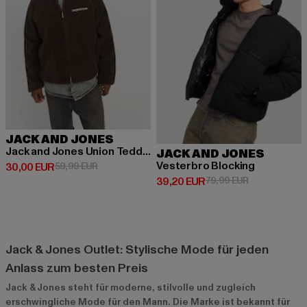
JACK AND JONES
Jack and Jones Union Teddy Übergangsjacken
JACK AND JONES
Vesterbro Blocking
Derzeitiger Preis: 30,00 EUR
Aktionspreis: 59,99 EUR
30,00 EUR
59,99 EUR
Derzeitiger Preis: 39,20 EUR
Aktionspreis:
39,20 EUR
79,99 EUR
Jack & Jones Outlet: Stylische Mode für jeden
Anlass zum besten Preis
Jack & Jones steht für moderne, stilvolle und zugleich
erschwingliche Mode für den Mann. Die Marke ist bekannt für