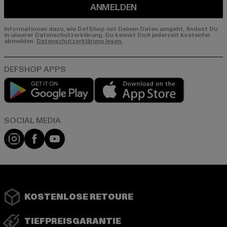
ANMELDEN
Informationen dazu, wie DefShop mit Deinen Daten umgeht, findest Du
in unserer Datenschutzerklärung. Du kannst Dich jederzeit kostenfei
abmelden.
Datenschutzerklärung lesen.
Play market
App store
Instagram
Facebook
YouTube
KOSTENLOSE RETOURE
TIEFPREISGARANTIE