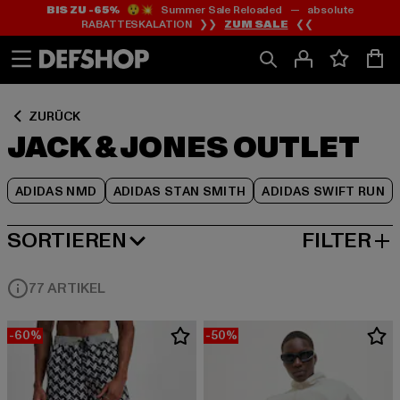
BIS ZU -65%
😲💥 Summer Sale Reloaded — absolute
Zum
Zum
Zum
RABATTESKALATION ❯❯
ZUM SALE
❮❮
Inhalt
Fußzeile
Produktraster
springen
springen
springen
ZURÜCK
JACK & JONES OUTLET
ADIDAS NMD
ADIDAS STAN SMITH
ADIDAS SWIFT RUN
SORTIEREN
FILTER
BELIEBTESTE
77 ARTIKEL
-60%
-50%