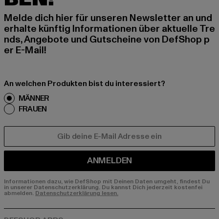
Melde dich hier für unseren Newsletter an und
erhalte künftig Informationen über aktuelle Tre
nds, Angebote und Gutscheine von DefShop p
er E-Mail!
An welchen Produkten bist du interessiert?
MÄNNER
FRAUEN
E-MAIL
ANMELDEN
Informationen dazu, wie DefShop mit Deinen Daten umgeht, findest Du
in unserer Datenschutzerklärung. Du kannst Dich jederzeit kostenfei
abmelden.
Datenschutzerklärung lesen.