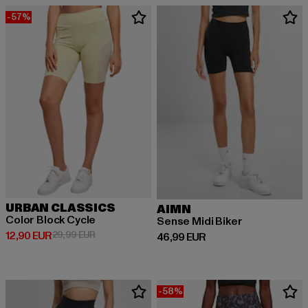
-57%
URBAN CLASSICS
AIMN
Color Block Cycle
Sense Midi Biker
Derzeitiger Preis: 12,90 EUR
Aktionspreis: 29,99 EUR
12,90 EUR
29,99 EUR
Derzeitiger Preis: 46,99 EUR
46,99 EUR
-58%