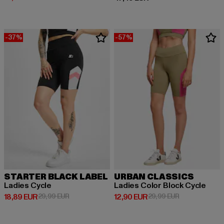
-37%
-57%
STARTER BLACK LABEL
URBAN CLASSICS
Ladies Cycle
Ladies Color Block Cycle
Derzeitiger Preis: 18,89 EUR
Aktionspreis: 29,99 EUR
Derzeitiger Preis: 12,90 EUR
Aktionspreis: 
18,89 EUR
29,99 EUR
12,90 EUR
29,99 EUR