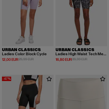
URBAN CLASSICS
URBAN CLASSICS
Ladies Color Block Cycle
Ladies High Waist Tech Mesh Aop Cycle
Derzeitiger Preis: 12,00 EUR
Aktionspreis: 29,99 EUR
Derzeitiger Preis: 16,80 EUR
Aktionspreis: 
12,00 EUR
29,99 EUR
16,80 EUR
39,99 EUR
-47%