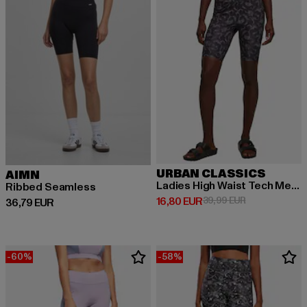
URBAN CLASSICS
AIMN
Ladies High Waist Tech Mesh Aop Cycle
Ribbed Seamless
Derzeitiger Preis: 16,80 EUR
Aktionspreis: 
16,80 EUR
39,99 EUR
Derzeitiger Preis: 36,79 EUR
36,79 EUR
-60%
-58%