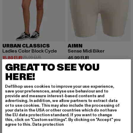
URBAN CLASSICS
AIMN
Ladies Color Block Cycle
Sense Midi Biker
Derzeitiger Preis: 15,89 EUR
Aktionspreis: 29,99 EUR
Derzeitiger Preis: 46,99 EUR
15,89 EUR
29,99 EUR
46,99 EUR
GREAT TO SEE YOU
HERE!
-53%
DefShop uses cookies to improve your use experience,
save your preferences, analyse use behaviour and to
provide and measure interest-based contents and
advertising. In addition, we allow partners to extract data
or to use cookies. This may also include the processing of
your data in the USA or other countries which do not have
the EU data protection standard. If you want to change
this, click on "Custom settings". By clicking on "Accept" you
agree to this.
Data protection