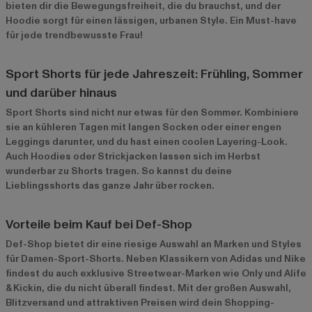
bieten dir die Bewegungsfreiheit, die du brauchst, und der
Hoodie sorgt für einen lässigen, urbanen Style. Ein Must-have
für jede trendbewusste Frau!
Sport Shorts für jede Jahreszeit: Frühling, Sommer
und darüber hinaus
Sport Shorts sind nicht nur etwas für den Sommer. Kombiniere
sie an kühleren Tagen mit langen Socken oder einer engen
Leggings darunter, und du hast einen coolen Layering-Look.
Auch Hoodies oder Strickjacken lassen sich im Herbst
wunderbar zu Shorts tragen. So kannst du deine
Lieblingsshorts das ganze Jahr über rocken.
Vorteile beim Kauf bei Def-Shop
Def-Shop bietet dir eine riesige Auswahl an Marken und Styles
für Damen-Sport-Shorts. Neben Klassikern von Adidas und Nike
findest du auch exklusive Streetwear-Marken wie Only und Alife
& Kickin, die du nicht überall findest. Mit der großen Auswahl,
Blitzversand und attraktiven Preisen wird dein Shopping-