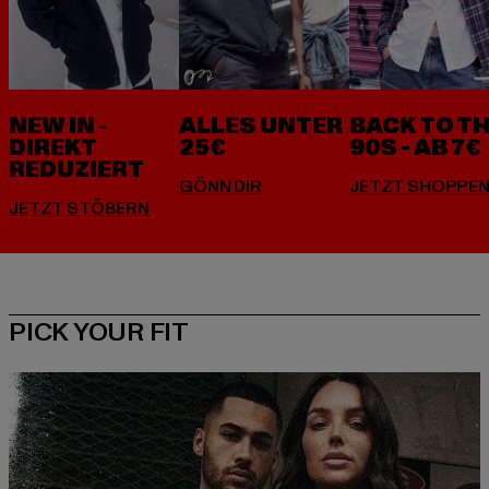
NEW IN -
ALLES UNTER
BACK TO T
DIREKT
25€
90S - AB 7€
REDUZIERT
PICK YOUR FIT