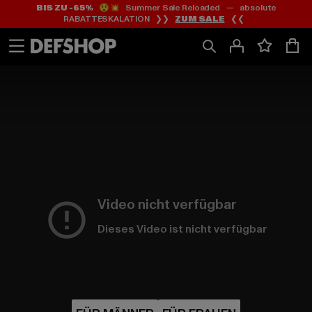
BIS ZU -65%
😲💥 Summer Sale Reloaded — absolute
Zum
Zum
RABATTESKALATION ❯❯
ZUM SALE
❮❮
Inhalt
Fußzeile
springen
springen
HOME
PAGE
|
Video nicht verfügbar
Dieses Video ist nicht verfügbar