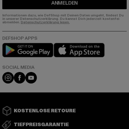
ANMELDEN
Informationen dazu, wie DefShop mit Deinen Daten umgeht, findest Du
in unserer Datenschutzerklärung. Du kannst Dich jederzeit kostenfei
abmelden.
Datenschutzerklärung lesen.
Play market
App store
Instagram
Facebook
YouTube
KOSTENLOSE RETOURE
TIEFPREISGARANTIE