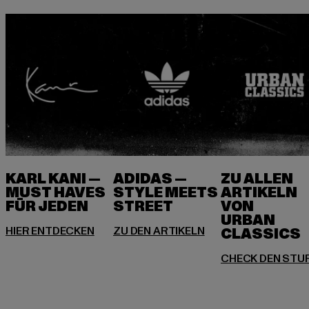
KARL KANI —
ADIDAS —
ZU ALLEN
MUST HAVES
STYLE MEETS
ARTIKELN
FÜR JEDEN
VON
URBAN