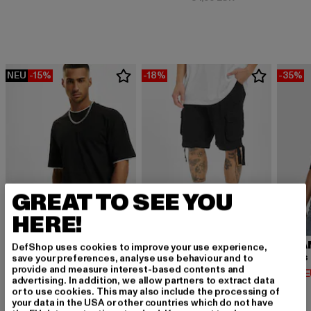
NEU
-15%
-18%
-35%
GREAT TO SEE YOU
HERE!
URBAN CLASSICS
BRANDIT
URBA
DefShop uses cookies to improve your use experience,
Contrast Tall Tee
Urban Legend
save your preferences, analyse use behaviour and to
provide and measure interest-based contents and
Derzeitiger Preis: 12,74 EUR
Derzeitiger Preis: 32,79 EUR
Derzeit
12,74 EUR
32,79 EUR
14,94 
advertising. In addition, we allow partners to extract data
Aktionspreis: 14,99 EUR
Aktionspreis: 39,
14,99 EUR
39,99 EUR
or to use cookies. This may also include the processing of
your data in the USA or other countries which do not have