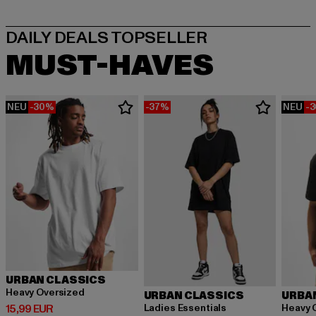
MUST-HAVES
NEU
-30%
-37%
NEU
-
URBAN CLASSICS
Heavy Oversized
URBAN CLASSICS
URBA
Derzeitiger Preis: 15,99 EUR
Ladies Essentials
Heavy 
15,99 EUR