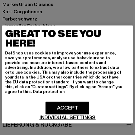
Marke: Urban Classics
Kat.: Cargohosen
Farbe: schwarz
Hersteller Farbe: black
GREAT TO SEE YOU
Materialzusammensetzung: 65% Baumwolle, 35%
HERE!
Polyester
Art.Nr: TB031-00007
DefShop uses cookies to improve your use experience,
save your preferences, analyse use behaviour and to
Hersteller: TB International GmbH |
info@tbint.de
provide and measure interest-based contents and
advertising. In addition, we allow partners to extract data
Dr.-Robert-Murjahn-Straße 7 | 64372 Ober-Ramstadt |
or to use cookies. This may also include the processing of
DE
your data in the USA or other countries which do not have
the EU data protection standard. If you want to change
this, click on "Custom settings". By clicking on "Accept" you
agree to this.
Data protection
GRÖSSE & PASSFORM
ACCEPT
PFLEGEHINWEISE
INDIVIDUAL SETTINGS
LIEFERUNG & RÜCKGABE