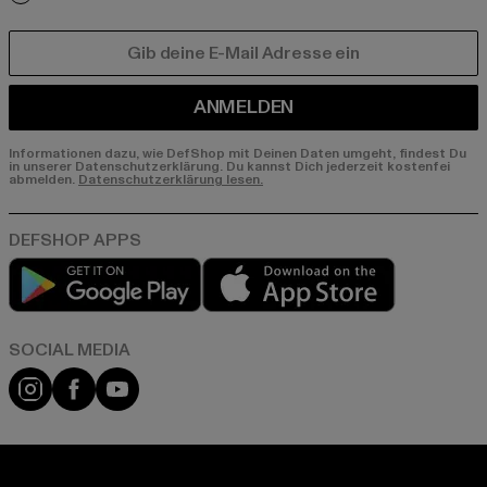
E-MAIL
ANMELDEN
Informationen dazu, wie DefShop mit Deinen Daten umgeht, findest Du
in unserer Datenschutzerklärung. Du kannst Dich jederzeit kostenfei
abmelden.
Datenschutzerklärung lesen.
Play market
App store
Instagram
Facebook
YouTube