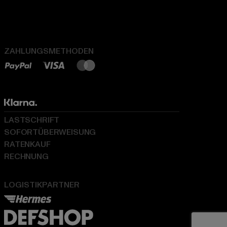
ZAHLUNGSMETHODEN
LASTSCHRIFT
SOFORTÜBERWEISUNG
RATENKAUF
RECHNUNG
LOGISTIKPARTNER