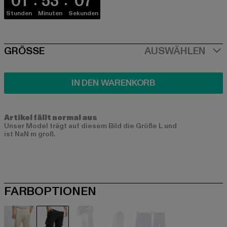
01
53
06
Stunden
Minuten
Sekunden
SIZE
GRÖSSE
AUSWÄHLEN
IN DEN WARENKORB
Artikel fällt normal aus
Unser Model trägt auf diesem Bild die Größe L und
ist NaN m groß.
FARBOPTIONEN