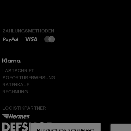
ZAHLUNGSMETHODEN
LASTSCHRIFT
SOFORTÜBERWEISUNG
RATENKAUF
RECHNUNG
LOGISTIKPARTNER