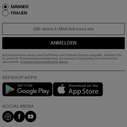
MÄNNER
FRAUEN
E-MAIL
ANMELDEN
Informationen dazu, wie DefShop mit Deinen Daten umgeht, findest Du
in unserer Datenschutzerklärung. Du kannst Dich jederzeit kostenfei
abmelden.
Datenschutzerklärung lesen.
Play market
App store
Instagram
Facebook
YouTube