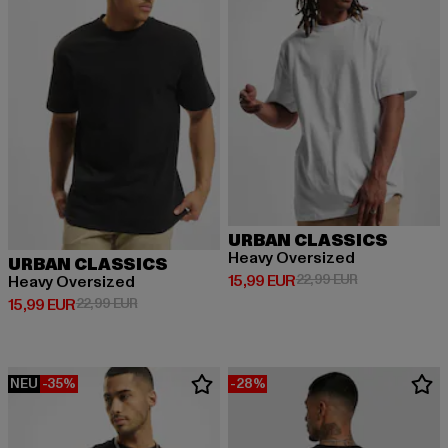
URBAN CLASSICS
Heavy Oversized
URBAN CLASSICS
Derzeitiger Preis: 15,99 EUR
Aktionspreis: 
15,99 EUR
22,99 EUR
Heavy Oversized
Derzeitiger Preis: 15,99 EUR
Aktionspreis: 22,99 EUR
15,99 EUR
22,99 EUR
NEU
-35%
-28%