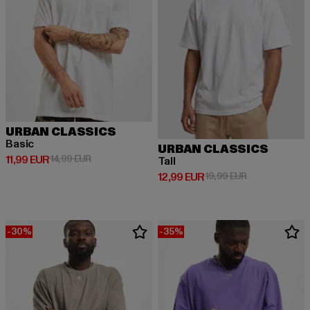
URBAN CLASSICS
Basic
URBAN CLASSICS
Derzeitiger Preis: 11,99 EUR
Aktionspreis: 14,99 EUR
11,99 EUR
14,99 EUR
Tall
Derzeitiger Preis: 12,99 EUR
Aktionspreis: 
12,99 EUR
19,99 EUR
-30%
-35%