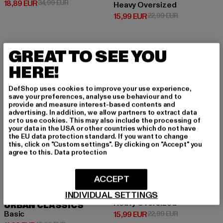
Derzeitiger Preis: 18,89 EUR
Aktionspreis: 34,99 EUR
18,89 EUR
34,99 EUR
Heavy Oversized
Derzeitiger Preis: 15,99 EUR
Aktionspreis: 
15,99 EUR
22,99 EUR
GREAT TO SEE YOU
-10%
NEU
-30%
HERE!
DefShop uses cookies to improve your use experience,
save your preferences, analyse use behaviour and to
provide and measure interest-based contents and
advertising. In addition, we allow partners to extract data
or to use cookies. This may also include the processing of
your data in the USA or other countries which do not have
the EU data protection standard. If you want to change
this, click on "Custom settings". By clicking on "Accept" you
agree to this.
Data protection
ACCEPT
INDIVIDUAL SETTINGS
URBAN CLASSICS
Heavy Oversized
URBAN CLASSICS
Basic
Derzeitiger Preis: 15,99 EUR
Aktionspreis: 
15,99 EUR
22,99 EUR