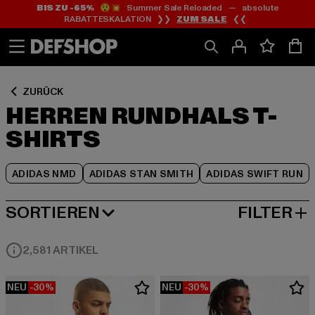
BIS ZU -65%
😲💥 Summer Sale Reloaded — absolute
Zum
Zum
Zum
RABATTESKALATION ❯❯
ZUM SALE
❮❮
Inhalt
Fußzeile
Produktraster
springen
springen
springen
ZURÜCK
HERREN RUNDHALS T-
SHIRTS
ADIDAS NMD
ADIDAS STAN SMITH
ADIDAS SWIFT RUN
SORTIEREN
FILTER
BELIEBTESTE
2,581 ARTIKEL
NEU
-30%
NEU
-30%