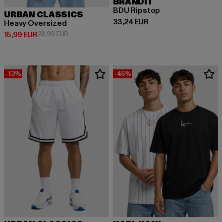
BRANDIT
BDU Ripstop
URBAN CLASSICS
Derzeitiger Preis: 33,24 EUR
33,24 EUR
Heavy Oversized
Derzeitiger Preis: 15,99 EUR
Aktionspreis: 22,99 EUR
15,99 EUR
22,99 EUR
-13%
-45%