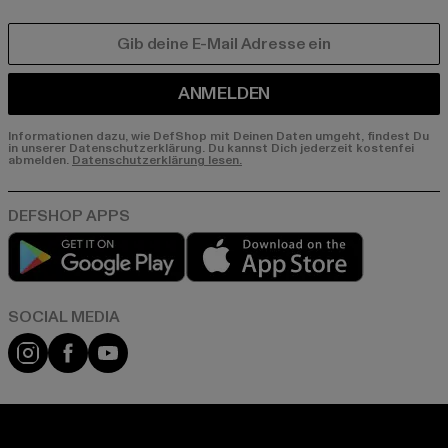
E-MAIL
ANMELDEN
Informationen dazu, wie DefShop mit Deinen Daten umgeht, findest Du
in unserer Datenschutzerklärung. Du kannst Dich jederzeit kostenfei
abmelden.
Datenschutzerklärung lesen.
Play market
App store
Instagram
Facebook
YouTube