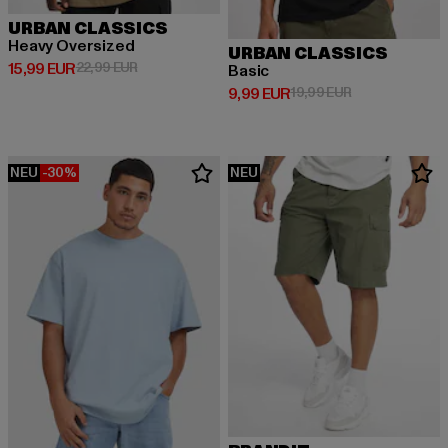
URBAN CLASSICS
Heavy Oversized
URBAN CLASSICS
Derzeitiger Preis: 15,99 EUR
Aktionspreis: 22,99 EUR
15,99 EUR
22,99 EUR
Basic
Derzeitiger Preis: 9,99 EUR
Aktionspreis: 1
9,99 EUR
19,99 EUR
NEU
-30%
NEU