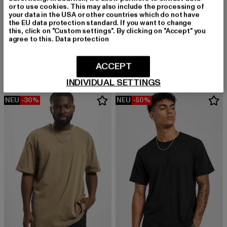
or to use cookies. This may also include the processing of
your data in the USA or other countries which do not have
URBAN CLASSICS
the EU data protection standard. If you want to change
Stripes Mesh Shorts
this, click on "Custom settings". By clicking on "Accept" you
agree to this.
Data protection
URBAN CLASSICS
Derzeitiger Preis: 20,99 EUR
Aktionspreis:
20,99 EUR
29,99 EUR
Blank
Derzeitiger Preis: 29,99 EUR
Aktionspreis: 49,99 EUR
29,99 EUR
49,99 EUR
ACCEPT
INDIVIDUAL SETTINGS
NEU
-30%
NEU
-50%