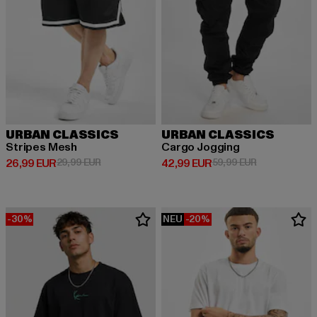
URBAN CLASSICS
URBAN CLASSICS
Stripes Mesh
Cargo Jogging
Derzeitiger Preis: 26,99 EUR
Aktionspreis: 29,99 EUR
Derzeitiger Preis: 42,99 EUR
Aktionspreis:
26,99 EUR
29,99 EUR
42,99 EUR
59,99 EUR
-30%
NEU
-20%