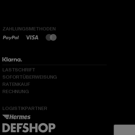
ZAHLUNGSMETHODEN
LASTSCHRIFT
SOFORTÜBERWEISUNG
RATENKAUF
RECHNUNG
LOGISTIKPARTNER