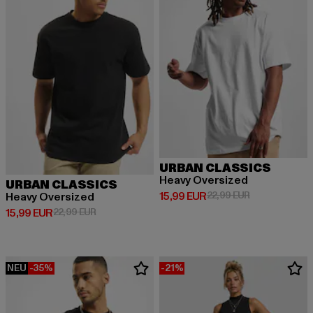
URBAN CLASSICS
Heavy Oversized
URBAN CLASSICS
Derzeitiger Preis: 15,99 EUR
Aktionspreis: 
15,99 EUR
22,99 EUR
Heavy Oversized
Derzeitiger Preis: 15,99 EUR
Aktionspreis: 22,99 EUR
15,99 EUR
22,99 EUR
NEU
-35%
-21%