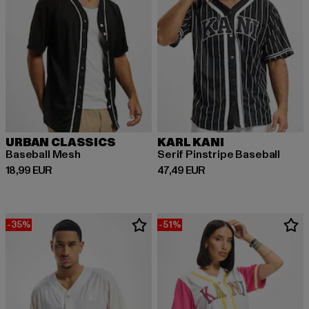
URBAN CLASSICS
KARL KANI
Baseball Mesh
Serif Pinstripe Baseball
Derzeitiger Preis: 18,99 EUR
Derzeitiger Preis: 47,49 EUR
18,99 EUR
47,49 EUR
-35%
-51%