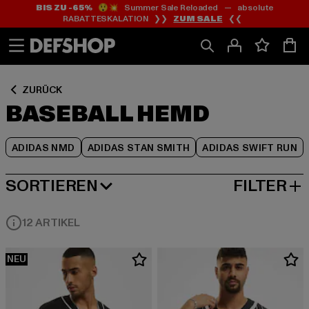
BIS ZU -65%
😲💥 Summer Sale Reloaded — absolute
Zum
Zum
Zum
RABATTESKALATION ❯❯
ZUM SALE
❮❮
Inhalt
Fußzeile
Produktraster
springen
springen
springen
ZURÜCK
BASEBALL HEMD
ADIDAS NMD
ADIDAS STAN SMITH
ADIDAS SWIFT RUN
SORTIEREN
FILTER
BELIEBTESTE
12 ARTIKEL
NEU