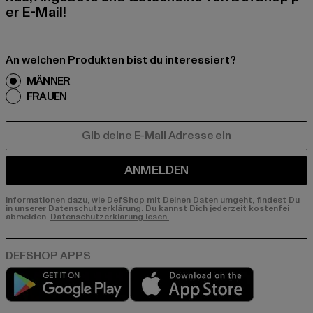
er E-Mail!
An welchen Produkten bist du interessiert?
MÄNNER
FRAUEN
E-MAIL
ANMELDEN
Informationen dazu, wie DefShop mit Deinen Daten umgeht, findest Du
in unserer Datenschutzerklärung. Du kannst Dich jederzeit kostenfei
abmelden.
Datenschutzerklärung lesen.
Play market
App store