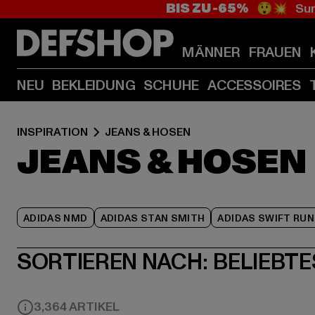
BIS ZU -65%
😲💥 Sum
MÄNNER
FRAUEN
NEU
BEKLEIDUNG
SCHUHE
ACCESSOIRES
INSPIRATION
JEANS & HOSEN
JEANS & HOSEN
ADIDAS NMD
ADIDAS STAN SMITH
ADIDAS SWIFT RUN
SORTIEREN NACH:
BELIEBTE
3,364 ARTIKEL