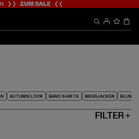
ION ❯❯
ZUM SALE
❮❮
EN
AUTUMN LOOK
BAND SHIRTS
BIKERJACKEN
BLUME
FILTER