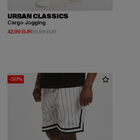
URBAN CLASSICS
Cargo Jogging
Derzeitiger Preis: 42,99 EUR
Aktionspreis: 59,99 EUR
42,99 EUR
59,99 EUR
-30%