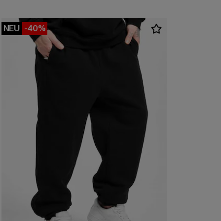
NEU
-40%