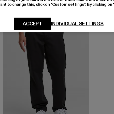
ant to change this, click on "Custom settings". By clicking on 
-32%
ACCEPT
INDIVIDUAL SETTINGS