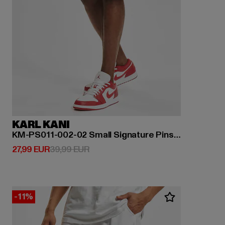
KARL KANI
KM-PS011-002-02 Small Signature Pinstripe Mesh Shorts
Derzeitiger Preis: 27,99 EUR
Aktionspreis: 39,99 EUR
27,99 EUR
39,99 EUR
-11%