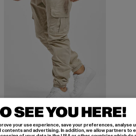
O SEE YOU HERE!
URBAN CLASSICS
Cargo Jogging
rove your use experience, save your preferences, analyse u
ontents and advertising. In addition, we allow partners to e
Derzeitiger Preis: 43,19 EUR
Aktionspreis: 59,99 EUR
43,19 EUR
59,99 EUR
ocessing of your data in the USA or other countries which do 