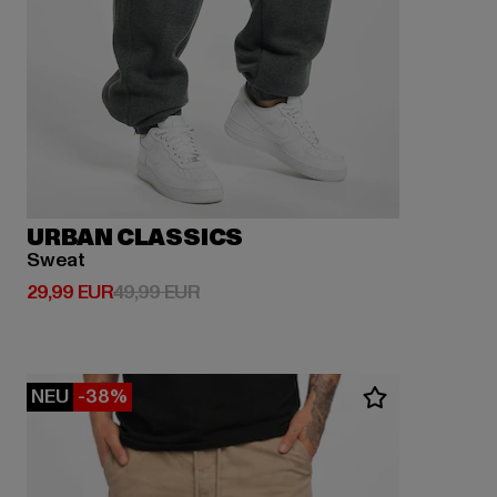
URBAN CLASSICS
Sweat
Derzeitiger Preis: 29,99 EUR
Aktionspreis: 49,99 EUR
29,99 EUR
49,99 EUR
NEU
-38%