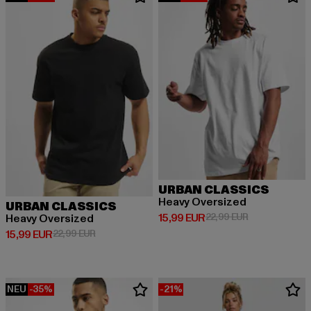
URBAN CLASSICS
Heavy Oversized
URBAN CLASSICS
Derzeitiger Preis: 15,99 EUR
Aktionspreis: 
15,99 EUR
22,99 EUR
Heavy Oversized
Derzeitiger Preis: 15,99 EUR
Aktionspreis: 22,99 EUR
15,99 EUR
22,99 EUR
NEU
-35%
-21%