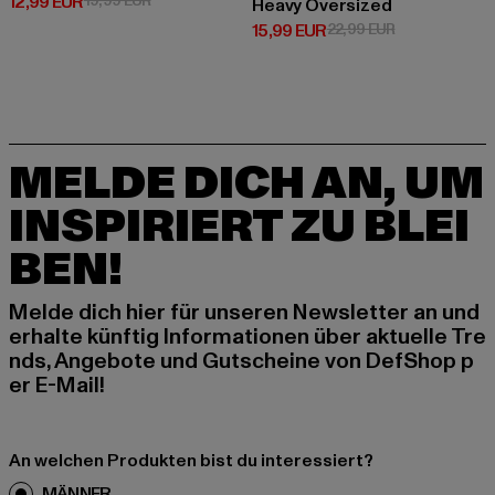
Derzeitiger Preis: 12,99 EUR
12,99 EUR
19,99 EUR
Heavy Oversized
Derzeitiger Preis: 15,99 EUR
Aktionspreis: 
15,99 EUR
22,99 EUR
MELDE DICH AN, UM
INSPIRIERT ZU BLEI
BEN!
Melde dich hier für unseren Newsletter an und
erhalte künftig Informationen über aktuelle Tre
nds, Angebote und Gutscheine von DefShop p
er E-Mail!
An welchen Produkten bist du interessiert?
MÄNNER