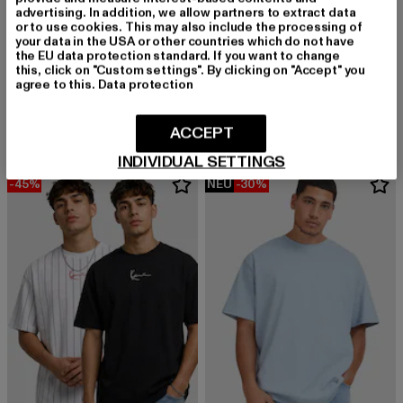
advertising. In addition, we allow partners to extract data
or to use cookies. This may also include the processing of
your data in the USA or other countries which do not have
URBAN CLASSICS
the EU data protection standard. If you want to change
Stripes Mesh Shorts
this, click on "Custom settings". By clicking on "Accept" you
URBAN CLASSICS
agree to this.
Data protection
Derzeitiger Preis: 20,99 EUR
Aktionspreis:
20,99 EUR
29,99 EUR
Ladies Essentials
Derzeitiger Preis: 18,89 EUR
Aktionspreis: 29,99 EUR
18,89 EUR
29,99 EUR
ACCEPT
INDIVIDUAL SETTINGS
-45%
NEU
-30%