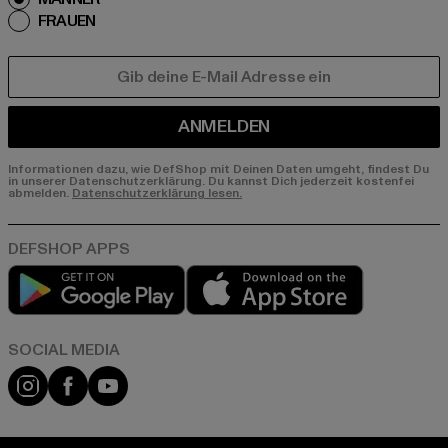
FRAUEN
E-MAIL
ANMELDEN
Informationen dazu, wie DefShop mit Deinen Daten umgeht, findest Du
in unserer Datenschutzerklärung. Du kannst Dich jederzeit kostenfei
abmelden.
Datenschutzerklärung lesen.
Play market
App store
Instagram
Facebook
YouTube