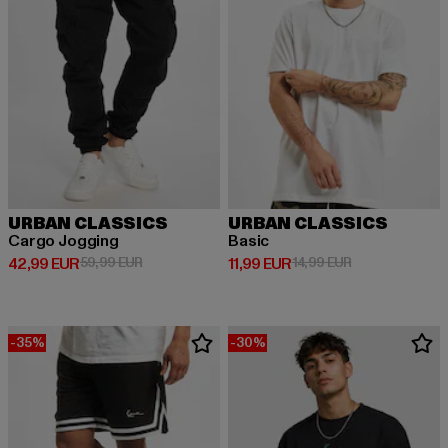
URBAN CLASSICS
URBAN CLASSICS
Cargo Jogging
Basic
Derzeitiger Preis: 42,99 EUR
Aktionspreis: 59,99 EUR
Derzeitiger Preis: 11,99 EUR
Aktionspreis: 1
42,99 EUR
59,99 EUR
11,99 EUR
14,99 EUR
-35%
-30%