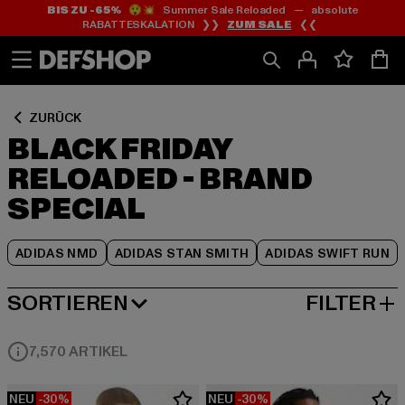
BIS ZU -65%
😲💥 Summer Sale Reloaded — absolute
Zum
Zum
Zum
RABATTESKALATION ❯❯
ZUM SALE
❮❮
Inhalt
Fußzeile
Produktraster
springen
springen
springen
ZURÜCK
BLACK FRIDAY
RELOADED - BRAND
SPECIAL
ADIDAS NMD
ADIDAS STAN SMITH
ADIDAS SWIFT RUN
SORTIEREN
FILTER
BELIEBTESTE
7,570 ARTIKEL
NEU
-30%
NEU
-30%