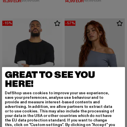
Derzeitiger Preis: 15,89 EUR
Aktionspreis: 29,99 EUR
Derzeitiger Preis: 14,99 EUR
Aktionspreis: 
15,89 EUR
29,99 EUR
14,99 EUR
19,99 EUR
-15%
-57%
GREAT TO SEE YOU
HERE!
DefShop uses cookies to improve your use experience,
save your preferences, analyse use behaviour and to
provide and measure interest-based contents and
URBAN CLASSICS
advertising. In addition, we allow partners to extract data
Oversized Shaped Double Layer
URBAN CLASSICS
or to use cookies. This may also include the processing of
Derzeitiger Preis: 16,99 EUR
Aktionspreis: 19,99 EUR
16,99 EUR
19,99 EUR
Ladies Essentials Asymmetric
your data in the USA or other countries which do not have
the EU data protection standard. If you want to change
Derzeitiger Preis: 9,89 EUR
Aktionspreis: 2
9,89 EUR
22,99 EUR
this, click on "Custom settings". By clicking on "Accept" you