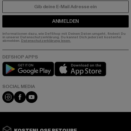
E-MAIL
ANMELDEN
Informationen dazu, wie DefShop mit Deinen Daten umgeht, findest Du
in unserer Datenschutzerklärung. Du kannst Dich jederzeit kostenfei
abmelden.
Datenschutzerklärung lesen.
Play market
App store
Instagram
Facebook
YouTube
KOSTENLOSE RETOURE