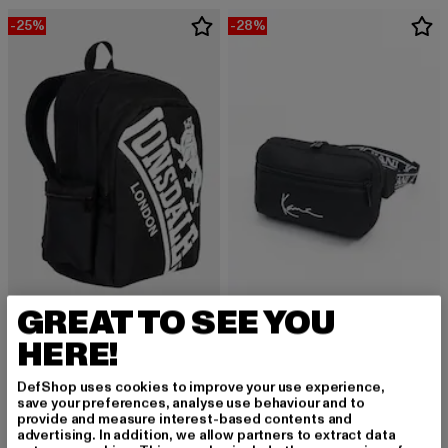
-25%
-28%
GREAT TO SEE YOU
LONSDALE LONDON
KARL KANI
HERE!
Astbury
Signature
Derzeitiger Preis: 29,99 EUR
Aktionspreis: 39,99 EUR
Derzeitiger Preis: 17,99 EUR
Aktionspreis: 
29,99 EUR
39,99 EUR
17,99 EUR
24,99 EUR
DefShop uses cookies to improve your use experience,
save your preferences, analyse use behaviour and to
provide and measure interest-based contents and
advertising. In addition, we allow partners to extract data
-30%
-20%