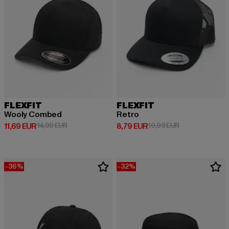
FLEXFIT
FLEXFIT
Wooly Combed
Retro
Derzeitiger Preis: 11,69 EUR
Aktionspreis: 14,99 EUR
Derzeitiger Preis: 8,79 EUR
Aktionspreis: 1
11,69 EUR
14,99 EUR
8,79 EUR
10,99 EUR
-36%
-32%