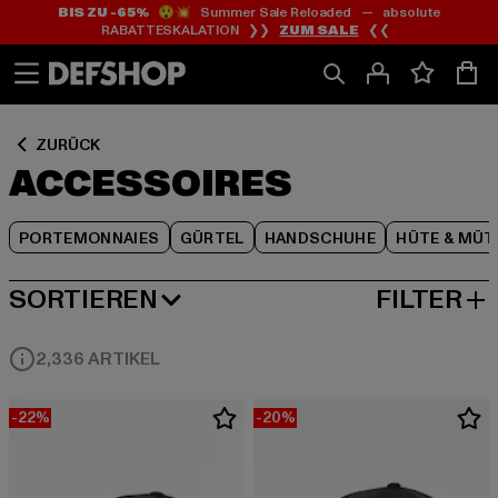
BIS ZU -65%
😲💥 Summer Sale Reloaded — absolute
Zum
Zum
Zum
RABATTESKALATION ❯❯
ZUM SALE
❮❮
Inhalt
Fußzeile
Produktraster
springen
springen
springen
ZURÜCK
ACCESSOIRES
PORTEMONNAIES
GÜRTEL
HANDSCHUHE
HÜTE & MÜT
SORTIEREN
FILTER
BELIEBTESTE
2,336 ARTIKEL
-22%
-20%