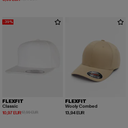
-39%
FLEXFIT
FLEXFIT
Classic
Wooly Combed
Derzeitiger Preis: 10,97 EUR
Aktionspreis: 17,99 EUR
Derzeitiger Preis: 13,94 EUR
10,97 EUR
17,99 EUR
13,94 EUR