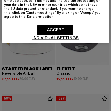
or to use cookies. This may also include the processing of
your data in the USA or other countries which do not have
the EU data protection standard. If you want to change
this, click on "Custom settings". By clicking on "Accept" you
agree to this.
Data protection
ACCEPT
INDIVIDUAL SETTINGS
STARTER BLACK LABEL
FLEXFIT
Reversible Airball
Classic
Derzeitiger Preis: 27,99 EUR
Aktionspreis: 39,99 EUR
Derzeitiger Preis: 15,99 EUR
Aktionspreis: 
27,99 EUR
39,99 EUR
15,99 EUR
19,99 EUR
-50%
-39%