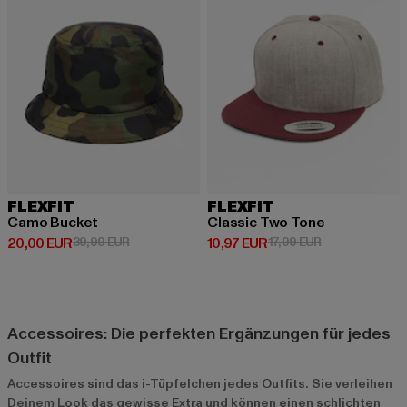
FLEXFIT
FLEXFIT
Camo Bucket
Classic Two Tone
Derzeitiger Preis: 20,00 EUR
Aktionspreis: 39,99 EUR
Derzeitiger Preis: 10,97 EUR
Aktionspreis: 1
20,00 EUR
39,99 EUR
10,97 EUR
17,99 EUR
Accessoires: Die perfekten Ergänzungen für jedes
Outfit
Accessoires sind das i-Tüpfelchen jedes Outfits. Sie verleihen
Deinem Look das gewisse Extra und können einen schlichten